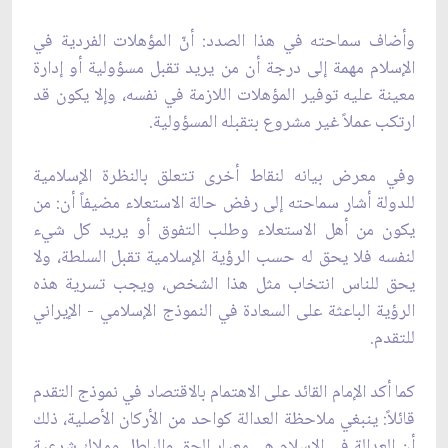
وأضاف سماحته في هذا الصدد: أنّ المؤهلات الفردية في
الإسلام مهمة إلى درجة أن من يريد تقبل مسؤولية أو إدارة
معينة عليه توفير المؤهلات اللازمة في نفسه، وإلا يكون قد
ارتكب عملاً غير مشروع بتقبله المسؤولية.
وفي معرض بيانه لنقاط أخرى تتعلق بالنظرة الإسلامية
للدولة أشار سماحته إلى رفض حالة الاستعلاء مضيفاً أن: من
يكون من أهل الاستعلاء وطلب التفوق أو يريد كل شيء
لنفسه فلا يحق له حسب الرؤية الإسلامية تقبل السلطة، ولا
يحق للناس انتخاب مثل هذا الشخص، ويجب تسرية هذه
الرؤية الباعثة على السعادة في النموذج الإسلامي - الإيراني
للتقدم.
كما أكد الإمام القائد على الاهتمام بالاقتصاد في نموذج التقدم
قائلاً: ينبغي ملاحظة العدالة كواحد من الأركان الأصلية، ذلك
أن العدالة في الإسلام هي معيار الحق والباطل وملاك شرعية