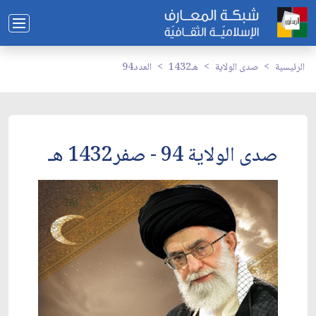
الرئيسية
صدى الولاية
1432هـ
العدد94
صدى الولاية 94 - صفر1432 هـ