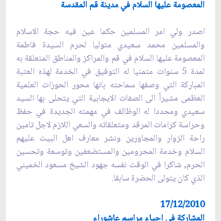
المعصومة عليها السلام في مدينة قم المقدسة
اصدر ولي امر المسلمين حكما عين فيه حجة الاسلام
والمسلمين محمد سعيدي متوليا لحرم السيدة فاطمة
المعصومة عليها السلام في قم والمراكز والمناطق المتعلقة به
لمدة 5 سنوات متمنيا له التوفيق في الخدمة لهذه العتبة
المباركة التي وصفها سماحته بانها محور الحوزات العلمية
العظمى مشيراً الى الصفات الايجابية التي يتحلى بها السيد
سعيدي ومحددا له الوظائف في مهمته الجديدة في حفظ
وحراسة كرامات المرقد ومتعلقاته والسعي اللازم لاجل تامين
راحة الزوار والمجاورين ونشر معارف اهل البيت عليهم
السلام وخدمة المحرومين والمستضعفين وتوسعة وتحسين
الحرم, شاكرا في الوقت نفسه جهود الشيخ مسعود الخميني
الذي كان يتولى الحضرة سابقا.
17/12/2010
المشاركة في احياء مراسم عاشوراء