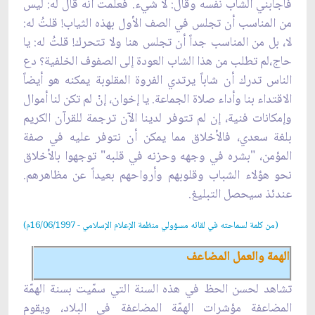
فأجابني الشاب نفسه وقال: لا شيء. فعلمت أنه قال له: ليس
من المناسب أن تجلس في الصف الأول بهذه الثياب! قلتُ له:
لا، بل من المناسب جداً أن تجلس هنا ولا تتحرك! قلتُ له: يا
حاج،لم تطلب من هذا الشاب العودة إلى الصفوف الخلفية؟ دع
الناس تدرك أن شاباً يرتدي الفروة المقلوبة يمكنه هو أيضاً
الاقتداء بنا وأداء صلاة الجماعة. يا إخوان، إنْ لم تكن لنا أموال
وإمكانات فنية، إن لم تتوفر لدينا الآن ترجمة للقرآن الكريم
بلغة سعدي، فالأخلاق مما يمكن أن نتوفر عليه في صفة
المؤمن، "بشره في وجهه وحزنه في قلبه" توجهوا بالأخلاق
نحو هؤلاء الشباب وقلوبهم وأرواحهم بعيداً عن مظاهرهم.
عندئذ سيحصل التبليغ.
(من كلمة لسماحته في لقائه مسؤولي منظمة الإعلام الإسلامي - 16/06/1997م)
الهمة والعمل المضاعف
تشاهد لحسن الحظ في هذه السنة التي سمّيت بسنة الهمّة
المضاعفة مؤشرات الهمّة ‌المضاعفة في البلاد، ويقوم