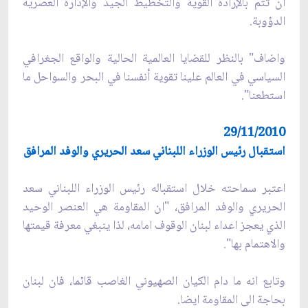
أن تتم بالإرادة القوية والتخطيط الجيد والإدارة العصرية
الدؤوبة.
واضاف" بالنظر للقضايا العالمية الحالية والواقع الجغرافي
السياسي في العالم علينا تقوية‌ أنفسنا في البحر والسواحل ما
استطعنا".
29/11/2010
استقبال رئيس الوزراء اللبناني سعد الحريري والوفد المرافق
اعتبر سماحته خلال استقباله رئيس الوزراء اللبناني سعد
الحريري والوفد المرافق، "ان المقاومة هي العنصر الوحيد
الذي يعجز اعداء لبنان الوقوف امامه، لذا ينبغي معرفة قيمتها
والاهتمام بها".
وتابع انه ما دام الكيان الصهيوني الغاصب قائما، فان لبنان
بحاجة الى المقاومة ايضا.