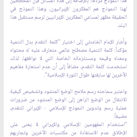
هذا النموذج مردفاً: بالإضافة إلى هذه المسائل فإن المخططين
لهذا النموذج هم المفكرون الإيرانيون، وهذا النموذج في
الحقيقة مظهر لمساعي المفكرين الإيرانيين لرسم مستقبل هذا
البلد.
وأشار الإمام الخامنئي إلى‌ اختيار "كلمة التقدم بدل التنمية
مؤكداً: كلمة‌ التنمية مصطلح عالمي متعارف عليه له محتواه
ومعناه وقيمه ومستلزماته الخاصة التي لا نوافقها، لذلك
استخدمت كلمة التقدم، مضافاً إلى أن عدم استعارة مفاهيم
الآخرين لها سابقتها طوال الثورة الإسلامية".
واعتبر سماحته رسم ملامح الوضع المنشود وتشخيص كيفية
الانتقال من الوضع الراهن إلى الوضع المنشود من ضرورات
عملية رسم وتدوين النموذج الإسلامي - الإيراني للتقدم،
مضيفاً:
"استخدام المفهومين الإسلامي والإيراني لا يعنى على
الإطلاق عدم الاستفادة من مكتسبات الآخرين وتجاربهم