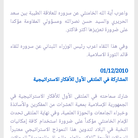
واعرب آية الله الخامنئي عن سروره للعلاقة الطيبة بين سعد
الحريري والسيد حسن نصرالله ومسؤولي المقاومة مؤكدا
على ضرورة تعزيزها اكثر فاكثر.
وفي هذا اللقاء اعرب رئيس الوزراء اللبناني عن سروره للقاء
قائد الثورة الاسلامية.
01/12/2010
المشاركة في الملتقى الأول للأفكار الاستراتيجية
شارك سماحته في الملتقى الأول للأفكار الاستراتيجية في
الجمهورية الإسلامية بمعية العشرات من المفكرين والأساتذة
وخبراء ‌الجامعات والحوزة العلمية، وفي نهاية‌ الملتقى تحدث
الإمام الخامنئي مؤكداً على ضرورة استخدام كافة إمكانيات
النخبة في البلاد لتدوين هذا النموذج الاستراتيجي معتبراً
المجالات الأربعة "الفكر، والعلم، والحياة، والمعنوية" المجالات