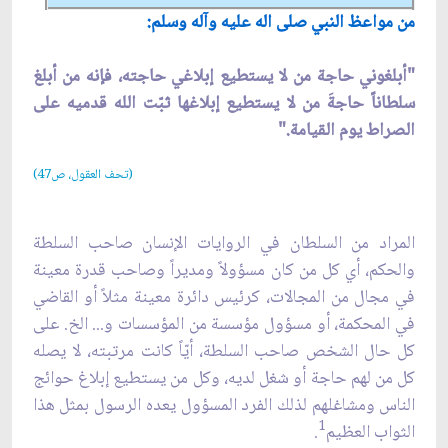
من مواعظ النبي صلى اله عليه وآله وسلم:
"أبلغوني حاجة من لا يستطيع إبلاغي حاجته، فإنه من أبلغ
سلطاناً حاجةَ من لا يستطيع إبلاغها ثبّت الله قدميه على
الصراط يوم القيامة."
(تحف العقول، ص47)
المراد من السلطان في الروايات الإنسان صاحب السلطة
والحكم، أي كل من كان مسؤولاً ومديراً وصاحب قدرة معينة
في مجال من المجالات، كرئيس دائرة معينة مثلاً أو القاضي
في المحكمة، أو مسؤول مؤسسة من المؤسسات و... الخ. على
كل حال الشخص صاحب السلطة، أيّاً كانت مرتبته، لا يصله
كل من لهم حاجة أو شغل لديه، وكل من يستطيع إبلاغ حوائج
الناس ومشاغلهم لذلك الفرد المسؤول يعده الرسول بمثل هذا
1
الثواب العظيم
.