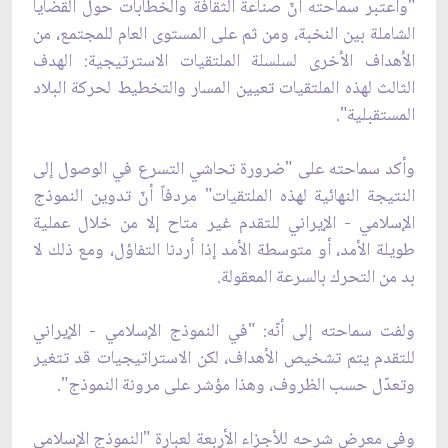
"واعتبر سماحته أنّ صناعة الثقافة والخطابات حول القضايا
الشاملة بين النخبة، ومن ثم على المستوى العام للمجتمع، من
الأهداف الأخرى لسلسلة الملتقيات الاسترتيجية: الهدف
الثالث لهذه الملتقيات تعيين المسار والتخطيط لحركة البلاد
المستقبلية".
وأكد سماحته على "ضرورة تحاشي التسرع في الوصول إلى
النتيجة النهائية لهذه الملتقيات" مردفاً أنّ تدوين النموذج
الإسلامي - الإيراني للتقدم غير متاح إلا من خلال عملية
طويلة الأمد، أو متوسطة الأمد إذا أردنا التفاؤل، ومع ذلك لا
بد من التحرك بالسرعة المعقولة.
ولفت سماحته إلى أنّه: "في النموذج الإسلامي - الإيراني
للتقدم يتم تشخيص الأهداف، لكن الاستراتيجيات قد تتغير
وتعدّل حسب الظروف، وهذا مؤشر على مرونة النموذج".
وفي معرض شرحه للأجزاء الأربعة لعبارة "النموذج الإسلامي