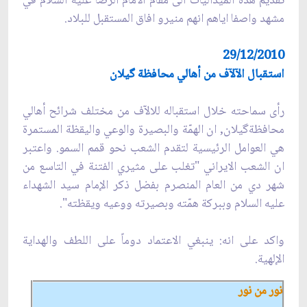
تقديم هذه الميداليات الى مقام الامام الرضا عليه السلام في
مشهد واصفا اياهم انهم منيرو افاق المستقبل للبلاد.
29/12/2010
استقبال الآلآف من أهالي محافظة گيلان
رأى سماحته خلال استقباله للالآف من مختلف شرائح أهالي
محافظةگيلان, ان الهمّة والبصيرة والوعي واليقظة‌ المستمرة
هي العوامل الرئيسية‌ لتقدم الشعب نحو قمم السمو. واعتبر
ان الشعب الايراني "تغلب على مثيري الفتنة في التاسع من
شهر دي من العام المنصرم بفضل ذكر الإمام سيد الشهداء‌
عليه السلام وببركة‌ همّته‌ وبصيرته ووعيه ويقظته".
واكد على انه: ينبغي الاعتماد دوماً على اللطف والهداية
الإلهية.
نور من نور