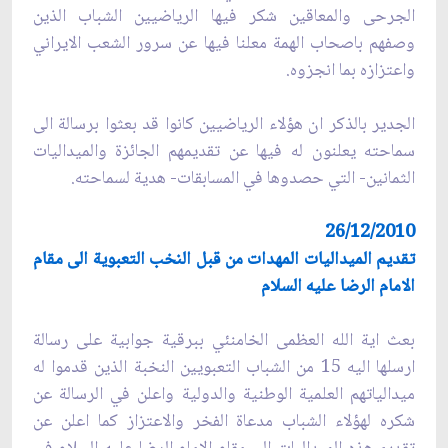
الجرحى والمعاقين شكر فيها الرياضيين الشباب الذين
وصفهم باصحاب الهمة معلنا فيها عن سرور الشعب الايراني
واعتزازه بما انجزوه.
الجدير بالذكر ان هؤلاء الرياضيين كانوا قد بعثوا برسالة الى
سماحته يعلنون له فيها عن تقديمهم الجائزة والميداليات
الثمانين- التي حصدوها في المسابقات- هدية لسماحته.
26/12/2010
تقديم الميداليات المهدات من قبل النخب التعبوية الى مقام
الامام الرضا عليه السلام
بعث اية الله العظمى الخامنئي ببرقية جوابية على رسالة
ارسلها اليه 15 من الشباب التعبويين النخبة الذين قدموا له
ميدالياتهم العلمية الوطنية والدولية واعلن في الرسالة عن
شكره لهؤلاء الشباب مدعاة الفخر والاعتزاز كما اعلن عن