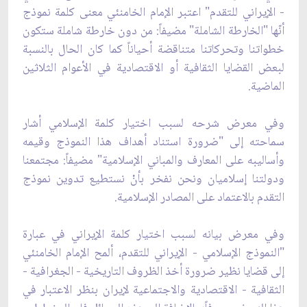
- الإيراني للتقدم" اعتبر الإمام الخامنئي معنى كلمة نموذج
أنّها "الخارطة الشاملة" مضيفاً: من دون خارطة شاملة ستكون
خطواتنا وتحركاتنا متناقضة أحياناً كما كان الحال بالنسبة
لبعض القضايا الثقافية أو الاقتصادية في الأعوام الثلاثين
الماضية.
وفي معرض شرحه لسبب اختيار كلمة الإسلامي أشار
سماحته إلى "ضرورة استناد أهداف هذا النموذج وقيمه
وأساليبه على المعارف والمباني الإسلامية" مضيفاً: مجتمعنا
ودولتنا إسلاميان ونحن نفخر بأنْ نستطيع تدوين نموذج
التقدم بالاعتماد على المصادر الإسلامية.
وفي معرض بيانه لسبب اختيار كلمة الإيراني في عبارة
"النموذج الإسلامي - الإيراني للتقدم، ألمح الإمام الخامنئي
إلى قضايا نظير ضرورة أخذ الظروف التاريخية - الجغرافية -
الثقافية - الاقتصادية والاجتماعية لإيران بنظر الاعتبار في