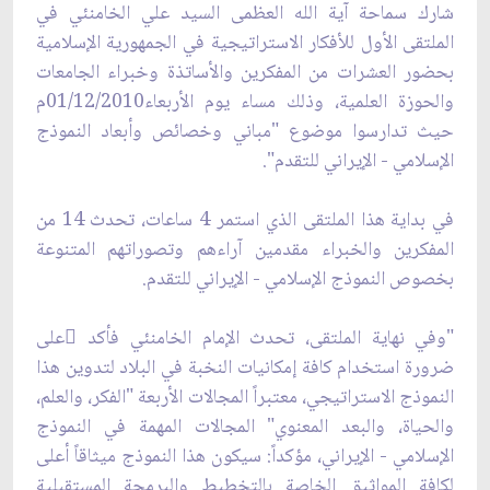
شارك سماحة آية الله العظمى السيد علي الخامنئي في
الملتقى الأول للأفكار الاستراتيجية في الجمهورية الإسلامية
بحضور العشرات من المفكرين والأساتذة وخبراء ‌الجامعات
والحوزة العلمية، وذلك مساء يوم الأربعاء01/12/2010م
حيث تدارسوا موضوع "مباني وخصائص وأبعاد النموذج
الإسلامي - الإيراني للتقدم".
في بداية هذا الملتقى الذي استمر 4 ساعات، تحدث 14 من
المفكرين والخبراء مقدمين آراءهم وتصوراتهم المتنوعة
بخصوص النموذج الإسلامي - الإيراني للتقدم.
"وفي نهاية‌ الملتقى، تحدث الإمام الخامنئي فأكد ًعلى
ضرورة استخدام كافة إمكانيات النخبة في البلاد لتدوين هذا
النموذج الاستراتيجي، معتبراً المجالات الأربعة "الفكر، والعلم،
والحياة، والبعد المعنوي" المجالات المهمة في النموذج
الإسلامي - الإيراني، مؤكداً: سيكون هذا النموذج ميثاقاً أعلى
لكافة المواثيق الخاصة بالتخطيط والبرمجة المستقبلية