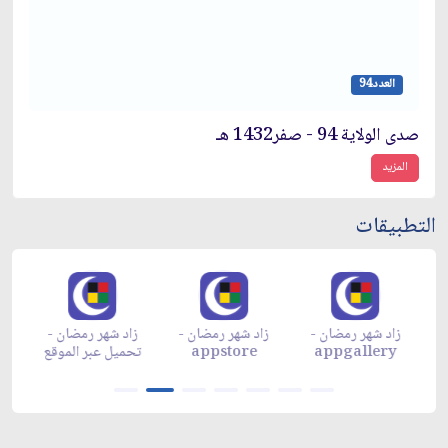
العدد94
صدى الولاية 94 - صفر1432 هـ
المزيد
التطبيقات
زاد شهر رمضان -
زاد شهر رمضان -
زاد شهر رمضان -
م
appgallery
appstore
تحميل عبر الموقع
تح