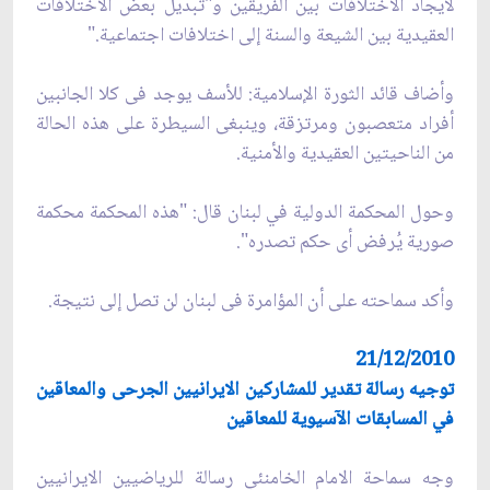
لايجاد الاختلافات بين الفريقين و"تبدیل بعض الاختلافات
العقیدیة بین الشیعة والسنة إلی اختلافات اجتماعیة."
وأضاف قائد الثورة الإسلامیة: للأسف یوجد فی كلا الجانبین
أفراد متعصبون ومرتزقة، وینبغی السیطرة علی هذه الحالة
من الناحیتین العقیدیة والأمنیة.
وحول المحكمة الدولية في لبنان قال: "هذه المحكمة محكمة
صوریة یُرفض أی حكم تصدره".
وأكد سماحته علی أن المؤامرة فی لبنان لن تصل إلی نتیجة.
21/12/2010
توجيه رسالة تقدير للمشاركين الايرانيين الجرحى والمعاقين
في المسابقات الآسيوية للمعاقين
وجه سماحة الامام الخامنئي رسالة للرياضيين الايرانيين