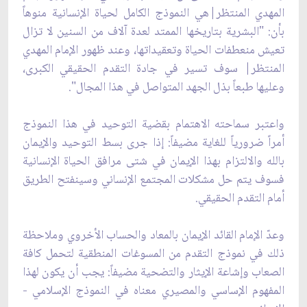
المهدي المنتظر|هي النموذج الكامل لحياة الإنسانية منوهاً
بأن: "البشرية بتاريخها الممتد لعدة آلاف من السنين لا تزال
تعيش منعطفات الحياة وتعقيداتها، وعند ظهور الإمام المهدي
المنتظر| سوف تسير في جادة ‌التقدم الحقيقي الكبرى،
وعليها طبعاً بذل الجهد المتواصل في هذا المجال".
واعتبر سماحته الاهتمام بقضية التوحيد في هذا النموذج
أمراً ضرورياً للغاية مضيفاً: إذا جرى بسط التوحيد والإيمان
بالله والالتزام بهذا الإيمان في شتى مرافق الحياة الإنسانية
فسوف يتم حل مشكلات المجتمع الإنساني وسينفتح الطريق
أمام التقدم الحقيقي.
وعدّ الإمام القائد الإيمان بالمعاد والحساب الأخروي وملاحظة
ذلك في نموذج التقدم من المسوغات المنطقية لتحمل كافة
الصعاب وإشاعة الإيثار والتضحية مضيفاً: يجب أن يكون لهذا
المفهوم الإساسي والمصيري معناه في النموذج الإسلامي -