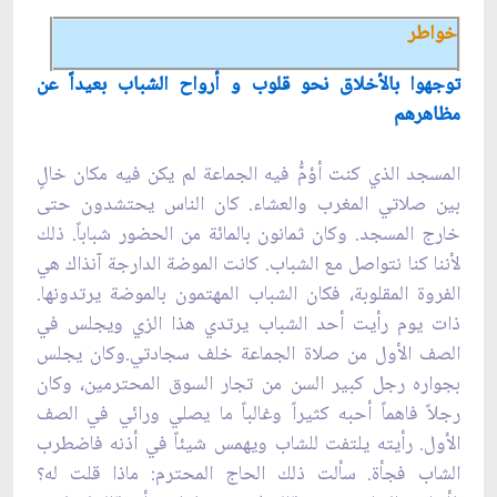
خواطر
توجهوا بالأخلاق نحو قلوب و أرواح الشباب بعيداً عن
مظاهرهم
المسجد الذي كنت أؤمُّ فيه الجماعة لم يكن فيه مكان خالٍ
بين صلاتي المغرب والعشاء. كان الناس يحتشدون حتى
خارج المسجد. وكان ثمانون بالمائة من الحضور شباباً. ذلك
لأننا كنا نتواصل مع الشباب. كانت الموضة الدارجة آنذاك هي
الفروة المقلوبة، فكان الشباب المهتمون بالموضة يرتدونها.
ذات يوم رأيت أحد الشباب يرتدي هذا الزي ويجلس في
الصف الأول من صلاة الجماعة خلف سجادتي.وكان يجلس
بجواره رجل كبير السن من تجار السوق المحترمين، وكان
رجلاً فاهماً أحبه كثيراً وغالباً ما يصلي ورائي في الصف
الأول. رأيته يلتفت للشاب ويهمس شيئاً في أذنه فاضطرب
الشاب فجأة. سألت ذلك الحاج المحترم: ماذا قلت له؟