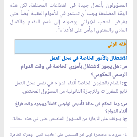
المسؤولون بأعمال جيدة في القطاعات المختلفة، لكن هذه
الهمّة المضاعفة يجب أن تستمر في الأعوام المقبلة‌ أيضاً حتى
يفرض الشعب الإيراني بوصوله إلى قمم التقدم والكمال
2
المادي والمعنوي اليأس على الأعداء
.
فقه الولي
الاشتغال بالأمور الخاصة في محل العمل
س: هل يجوز الاشتغال بأموري الخاصة في وقت الدوام
الرسمي الحكومي؟
ج:
القيام بالشؤون الخاصة أثناء الدوام في نفس محل العمل
تابع للمقررات وللإجازة القانونية من المسؤول المختص.‏
س: وما الحكم في حالة تأديتي لواجبي كاملاً ووجود وقت فراغ
أثناء الدوام؟
ج:
يتوقف على الاجازة من المسؤول المختص حتى في هذه الحالة.
‏1- شروحات مختصرة لولي امر المسلمين على احاديث النبي وعترته الطاهرة