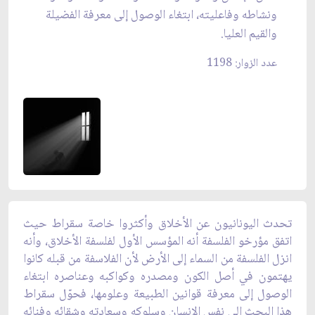
ونشاطه وفاعليته، ابتغاء الوصول إلى معرفة الفضيلة
والقيم العليا.
عدد الزوار: 1198
تحدث اليونانيون عن الأخلاق وأكثروا خاصة سقراط حيث
اتفق مؤرخو الفلسفة أنه المؤسس الأول لفلسفة الأخلاق، وأنه
انزل الفلسفة من السماء إلى الأرض لأن الفلاسفة من قبله كانوا
يهتمون في أصل الكون ومصدره وكواكبه وعناصره ابتغاء
الوصول إلى معرفة قوانين الطبيعة وعلومها، فحوّل سقراط
هذا البحث إلى نفس الإنسان وسلوكه وسعادته وشقائه وفنائه