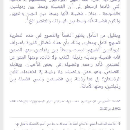
التي قادها ارسطو إلى أن الفضيلة وسط بين رذيلتين،
فالشجاعة ـ مثلا ـ فضيلة لأنها وسط بين الجبن والتهور،
1
والكرم فضيلة لأنه وسط بين الإسراف والتقتير الخ
.
وبقليل من التأمل يظهر الخطأ والقصور في هذه النظرية
كمنهج كامل ومطرد، وذلك بأن هناك فضائل كثيرة باعتراف
اليونانيين أنفسهم، ليست وسطاً بين رذيلتين، منها الصدق
فانه فضيلة وتقابله رذيلة الكذب ولا ثالث، ومنها العفو عن
المعتدي فأنه رحمة وفضيلة في بعض الأحيان، ويقابله
القصاص، وهو عدل وانصاف ولا رذيلة إلا الاعتداء، فأين
الرذيلتان؟ بل هنا رذيلة بين فضيلتين وليس فضيلة بين
رذيلتين، ومنها الأمانة.
*فلسفة الأخلاق في الإسلام،الشيخ محمد جواد مغنية،دار التيار الجديد،بيروت لبنان،ط5ـ1412هـ
ـ1992م،ص23ـ24.
1- أما سقراط فقد أخضع الأخلاق لنظرية المعرفة، وربط بين العلم بالفضيلة والعمل بها،