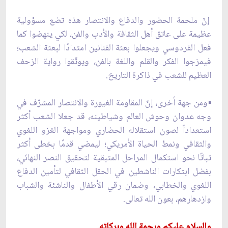
إنّ ملحمة الحضور والدفاع والانتصار هذه تضع مسؤولية
عظيمة على عاتق أهل الثقافة والأدب والفن، لكي ينهضوا كما
فعل الفردوسي ويجعلوا بعثة الفنانين امتدادًا لبعثة الشعب؛
فيمزجوا الفكر والقلم واللغة بالفن، ويوثّقوا رواية الزحف
العظيم للشعب في ذاكرة التاريخ.
▪️ومن جهة أخرى، إنّ المقاومة الغيورة والانتصار المشرّف في
وجه عدوان وحوش العالم وشياطينه، قد جعلا الشعب أكثر
استعداداً لصون استقلاله الحضاري ومواجهة الغزو اللغوي
والثقافي ونمط الحياة الأمريكي؛ ليمضي قدمًا بخطى أكثر
ثباتًا نحو استكمال المراحل المتبقية لتحقيق النصر النهائي،
بفضل ابتكارات الناشطين في الحقل الثقافي لتأمين الدفاع
اللغوي والخطابي، وضمان رقي الأطفال والناشئة والشباب
وازدهارهم، بعون الله تعالى.
والسلام عليكم ورحمة الله وبركاته.