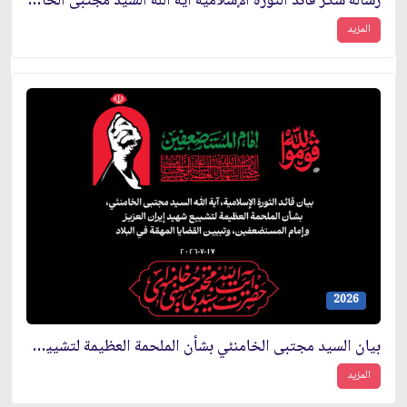
رسالة شُكر قائد الثورة الإسلامية آية الله السيد مجتبى الخامنئي إلى شعب العراق الكريم والمحبّ بشأن تشييع إمام المستضعفين
المزيد
2026
بيان السيد مجتبى الخامنئي بشأن الملحمة العظيمة لتشييع شهيد إيران العزيز وإمام المستضعفين، وتبيين القضايا المهمّة في البلاد
المزيد