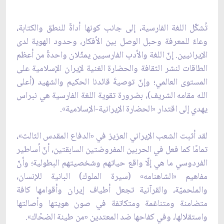
تُشكّل اللغة الفارسية، إلى جانب كونها أداةً للنطق والكتابة،
وعاءً للمعرفة وحبل الوصل بين الأفكار، وحدود الهوية لدى
الإيرانيين. إنّ اللغة والأدب الفارسيين يمثّلان واحدةً من أعظم
الطاقات لنشر الثقافة والحضارة الغنية لإيران الإسلامية على
المستوى العالمي؛ وإنّ توصيةَ قائدنا الحكيم والشهيد (أعلى
الله مقامه الشريف)، بضرورة تقوية اللغة الفارسية هي نبراس
يهدي إلى اقتدار «الحضارة الإيرانية-الإسلامية».
لقد أثبت الشعب الإيراني العزيز في «الدفاع المقدس الثالث»،
تمامًا كما فعل في الحربين المفروضتين السابقتين، أنّ أساطير
الفردوسي ما هي إلّا واقع حياتهم وشخصيتهم البطولية؛ وأنّ
مفاهيم «الشاهنامه» (سيرة الملوك) البانية للإنسان،
والملحميّة، والقرآنية تجعل أطياف إيران وأقوامها كافة
متضامنة ومتناغمة ومتكاتفة في صون هويتها وأصالتها
واستقلالها، وفي كفاحها ضد المعتدين «من طينة الضحّاك».