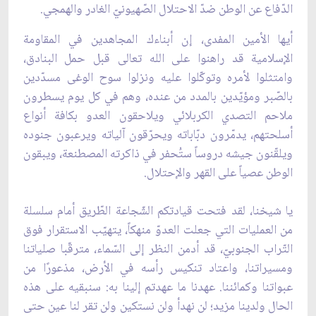
الدّفاع عن الوطن ضدّ الاحتلال الصّهيونيّ الغادر والهمجي.
أيها الأمين المفدى، إن أبناءك المجاهدين في المقاومة
الإسلامية قد راهنوا على الله تعالى قبل حمل البنادق،
وامتثلوا لأمره وتوكّلوا عليه ونزلوا سوح الوغى مسدّدين
بالصّبر ومؤيّدين بالمدد من عنده، وهم في كل يوم يسطرون
ملاحم التصدي الكربلائي ويلاحقون العدو بكافة أنواع
أسلحتهم، يدمّرون دبّاباته ويحرّقون آلياته ويرعبون جنوده
ويلقّنون جيشه دروساً ستُحفر في ذاكرته المصطنعة، ويبقون
الوطن عصياً على القهر والإحتلال.
يا شيخنا، لقد فتحت قيادتكم الشّجاعة الطّريق أمام سلسلة
من العمليات التي جعلت العدوّ منهكاً، يتهيّب الاستقرار فوق
التّراب الجنوبيّ، قد أدمن النظر إلى السّماء، مترقّبا صلياتنا
ومسيراتنا، واعتاد تنكيس رأسه في الأرض، مذعورًا من
عبواتنا وكمائننا. عهدنا ما عهدتم إلينا به: سنبقيه على هذه
الحال ولدينا مزيد؛ لن نهدأ ولن نستكين ولن تقر لنا عين حتى