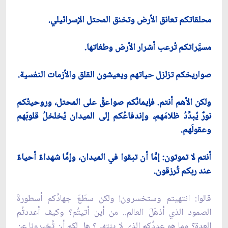
محلقاتكم تعانق الأرض وتخنق المحتل الإسرائيلي.
مسيَّراتكم تُرعب أشرار الأرض وطغاتها.
صواريخكم تزلزل حياتهم ويعيشون القلق والأزمات النفسية.
ولكن الأهم أنتم. فإيمانُكم صواعقُ على المحتل، وروحيتُكم
نورٌ يُبدِّدُ ظلامَهم، وإندفاعُكم إلى الميدان يُخلخلُ قلوبَهم
وعقولَهم.
أنتم لا تموتون: إمَّا أن تبقوا في الميدان، وإمَّا شهداءٌ أحياءٌ
عند ربكم تُرزقون.
قالوا: انتهيتم وستخسرون! ولكن سطَعَ جهادُكم أسطورةَ
الصمود الذي أذهَلَ العالم.. من أين أتيتُم؟ وكيف أعددتُم
العدة؟ وما هو عددُكم الذي لا ينتهي؟ هل لكم أن تُخبرونا عن