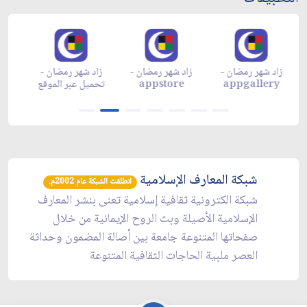
زاد شهر رمضان -
زاد شهر رمضان -
زاد شهر رمضان -
م
appgallery
appstore
تحميل عبر الموقع
تح
شبكة المعارف الإسلامية
انطلقت الشبكة عام 2002م.
شبكة الكترونية ثقافية إسلامية تعنى بنشر المعارف
الإسلامية الأصيلة وبث الروح الإيمانية من خلال
صفحاتها المتنوعة جامعة بين أصالة المضمون وحداثة
العصر ملبية الحاجات الثقافية المتنوعة