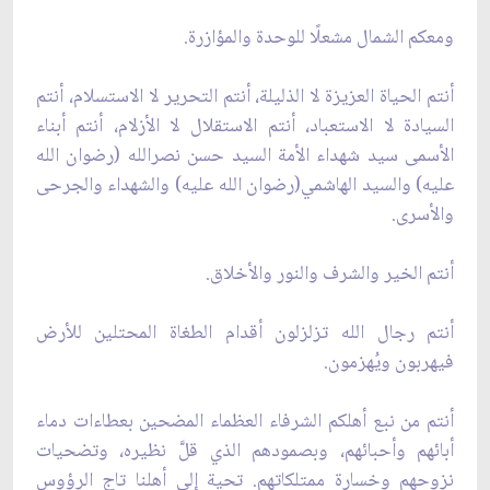
ومعكم الشمال مشعلًا للوحدة والمؤازرة.
أنتم الحياة العزيزة لا الذليلة، أنتم التحرير لا الاستسلام، أنتم
السيادة لا الاستعباد، أنتم الاستقلال لا الأزلام، أنتم أبناء
الأسمى سيد شهداء الأمة السيد حسن نصرالله (رضوان الله
عليه) والسيد الهاشمي(رضوان الله عليه) والشهداء والجرحى
والأسرى.
أنتم الخير والشرف والنور والأخلاق.
أنتم رجال الله تزلزلون أقدام الطغاة المحتلين للأرض
فيهربون ويُهزمون.
أنتم من نبع أهلكم الشرفاء العظماء المضحين بعطاءات دماء
أبائهم وأحبائهم، وبصمودهم الذي قلَّ نظيره، وتضحيات
نزوحهم وخسارة ممتلكاتهم. تحية إلى أهلنا تاجِ الرؤوس