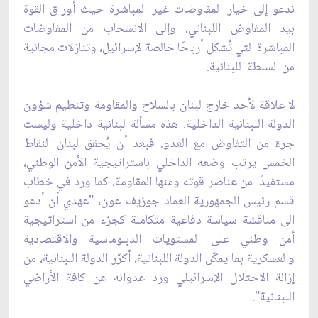
ندعو إلى خيار المفاوضات غير المباشرة حيث أوراق القوة
بيد المفاوض اللبناني، وإلى الانسحاب من المفاوضات
المباشرة التي تُشكل أرباحًا خالصة لإسرائيل، وتنازلات مجانية
من السلطة اللبنانية.
لا علاقة لأحد خارج لبنان بالسلاح والمقاومة وتنظيم شؤون
الدولة اللبنانية الداخلية. هذه مسألة لبنانية داخلية وليست
جزءً من التفاوض مع العدو. فبعد أن يُحقق لبنان النقاط
الخمس يرتب وضعه الداخلي باستراتيجية الأمن الوطني،
مستفيدًا من عناصر قوته ومنها المقاومة، كما ورد في خطاب
قسم رئيس الجمهورية العماد جوزيف عون، "عهدي أن أدعو
الى مناقشة سياسة دفاعية متكاملة كجزء من استراتيجية
أمن وطني على المستويات الدبلوماسية والاقتصادية
والعسكرية بما يمكّن الدولة اللبنانية، أكرّر الدولة اللبنانية، من
إزالة الاحتلال الإسرائيلي ورد عدوانه عن كافة الأراضي
اللبنانية".