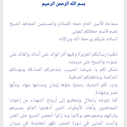
بسم الله الرحمن الرحيم
سماحة الأمين العام حجة الإسلام والمسلمين المجاهد الشيخ
نعيم قاسم حفظكم المولى
السلام عليكم ورحمة الله وبركاته
تلقّينا رسالتكم العزيزة وفيها أثر الوالد على أبنائه والقائد على
جنوده والشيخ على مريديه.
نشكر لكم يا شيخنا الحبيب مشاعركم الصادقة ومودتكم
الخالصة وعاطفتكم الصافية.
ونرد لكم التحية، بتحيّةٍ ملؤها إيمان وسنامها جهاد ومآلها
نصر وشهادة.
كما نتوجّه بإجلالٍ وتعظيمٍ إلى أرواح الشهداء من إخوتنا
المجاهدين وأهلنا الأوفياء، الذين أدهشوا العالم بصبرهم
وثباتهم وصمودهم، وكانوا وما زالوا الحصن المنيع على الفتن
والسند المتين في ذورة المحن، ظهر المقاومة في ميدان