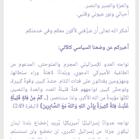
والعزةِ والصبر والنصر.
أحبائي ونور عيوني وقلبي.
أشكر الله تعالى أن شرَّفني لأكون معكم وفي خدمتكم.
أخبركم عن وضعنا السياسي كالآتي:
نواجه العدو الإسرائيلي المجرم والمتوحش، المدعوم من
الطاغية الأميركي الدموي، وبلدانًا لاهثةً وراء سلطانها،
ومهزومين يقتاتون على فتات اللئام. حشدٌ كبير، وقوةٌ كبيرة،
وتوحشٌ كبير، تواجههم فئةٌ قليلةُ العدد والعدة والنصير،
لكنَّها مؤيدةٌ من الله الأكبر، ولذا سننتصر، {
.. كَمْ مِنْ فِئَةٍ قَلِيلَةٍ
غَلَبَتْ فِئَةً كَثِيرَةً بِإِذْنِ اللهِ وَاللهُ مَعَ الصَّابِرِينَ}
(البقرة 249).
نواجه عدوانًا إسرائيليًّا أميريكيًّا يُريد إخضاع بلدنا لبنان
ليكون جزءًا من إسرائيل الكبرى، لن نخضع ولن نستسلم،