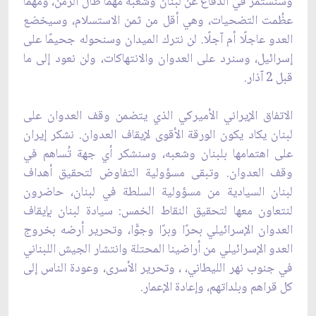
وسنستمر في الدفاع عن لبنان وشعبه مهما طال الزمن، ومهما
عظُمت التضحيات، وهي أقل من ثمن الاستسلام، وسيخضع
العدو عاجلًا أم آجلًا. لن نترك الميدان وسنحوله جحيمًا على
إسرائيل، وسنرد على العدوان والانتهاكات، ولن نعود إلى ما
قبل 2 آذار.
الاتفاق الإيراني الأميركي الذي يتضمن وقف العدوان على
لبنان يكاد يكون الورقة الأقوى لإيقاف العدوان. نشكر إيران
على اهتمامها بلبنان وشعبه، وسنشكر أي جهة تُساهم في
وقف العدوان. وتبقى مسؤولية التفاوض لتحقيق أهداف
لبنان السيادية من مسؤولية السلطة في لبنان، حاضرون
لنتعاون معها لتحقيق النقاط الخمس: سيادة لبنان بإيقاف
العدوان الإسرائيلي بحرًا وبرًا وجوًّا، وتحرير أرضه بخروج
العدو الإسرائيلي من أراضينا المحتلة وانتشار الجيش اللبناني
في جنوب نهر الليطاني، ، وتحرير الأسرى، وعودة الناس إلى
كل قراهم وبلداتهم، وإعادة الإعمار.