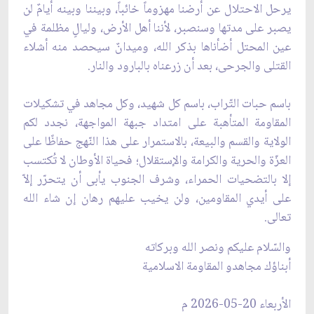
يرحل الاحتلال عن أرضنا مهزوماً خائباً، وبيننا وبينه أيامٌ لن
يصبر على مدتها وسنصبر، لأننا أهل الأرض، وليالٍ مظلمة في
عين المحتل أضأناها بذكر الله، وميدانٌ سيحصد منه أشلاء
القتلى والجرحى، بعد أن زرعناه بالبارود والنار.
باسم حبات التّراب، باسم كل شهيد، وكل مجاهد في تشكيلات
المقاومة المتأهبة على امتداد جبهة المواجهة، نجدد لكم
الولاية والقسم والبيعة، بالاستمرار على هذا النّهج حفاظًا على
العزّة والحرية والكرامة والإستقلال؛ فحياة الأوطان لا تُكتسب
إلا بالتضحيات الحمراء، وشرف الجنوب يأبى أن يتحرّر إلاّ
على أيدي المقاومين، ولن يخيب عليهم رهان إن شاء الله
تعالى.
والسّلام عليكم ونصر الله وبركاته
أبناؤك مجاهدو المقاومة الاسلامية
الأربعاء 20-05-2026 م