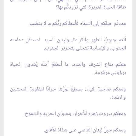
طاقة الحياة العزيزة التي تزودتُّم بها؟
مددتُم حبلَكم إلى السماء فأعطاكم ربُّكم ما لا ينضب.
أنتم جنوبُ الطهر والكرامة، ولبنان السيد المستقل دعامته
الجنوب، والإنسانية تتجلى بتحرير الجنوب.
معكم بقاع الشرف والمدد، ما أعظمَ أهلَه يُغذون الحياة
برؤوس مرفوعة.
ومعكم ضاحية الإباء، يسطعُ نورُها خزانًا لمقاومة المحتلين
والطغاة.
ومعكم بيروت زهرة الأحرار، وعنوان الحرية والشموخ.
ومعكم جبلُ لبنان العاصي على شذاذ الآفاق.