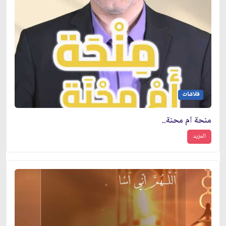
فلاشات
منحة ام محنة..
المزيد