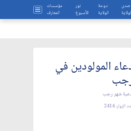
صدى
دوحة
نور
مؤسسات
لولاية
الولاية
الأسبوع
المعارف
عاء المولودين في
جب
عية شهر رجب
 الزوار: 2414