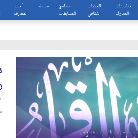
تطبيقات
الخطاب
برنامج
جذوة
أخبار
المعارف
الثقافي
المسابقات
المعارف
ا
د
ر
أد
عدد