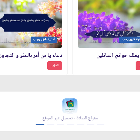
عية شهر رجب
أدعية شهر رجب
 يملك حوائج السائلين
دعاء يا من أمر بالعفو و التجاوز
المزيد
معراج الصلاة - تحميل عبر الموقع