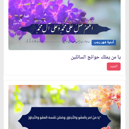
أدعية شهر رجب
يا من يملك حوائج السائلين
المزيد