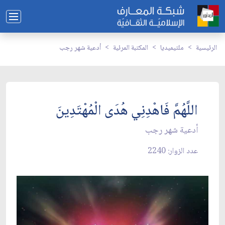
الرئيسية
ملتيميديا
المكتبة المرئية
أدعية شهر رجب
اللَّهُمَّ فَاهْدِنِي هُدَى الْمُهْتَدِينَ
أدعية شهر رجب
عدد الزوار: 2240