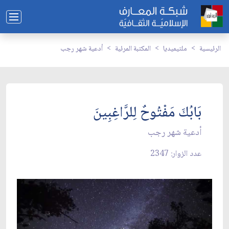
الرئيسية
ملتيميديا
المكتبة المرئية
أدعية شهر رجب
بَابُكَ مَفْتُوحٌ لِلرَّاغِبِينَ
أدعية شهر رجب
عدد الزوار: 2347