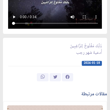
بَابُكَ مَفْتُوحٌ لِلرَّاغِبِينَ
أدعية شهر رجب
2024-01-18
مقالات مرتبطة