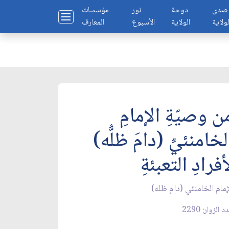
صدى
دوحة
نور
مؤسسات
لولاية
الولاية
الأسبوع
المعارف
ن وصيّةِ الإمامِ
لخامنئيِّ (دامَ ظلُّه)
أفرادِ التعبئةِ
إمام الخامنئي (دام ظله)
 الزوار: 2290