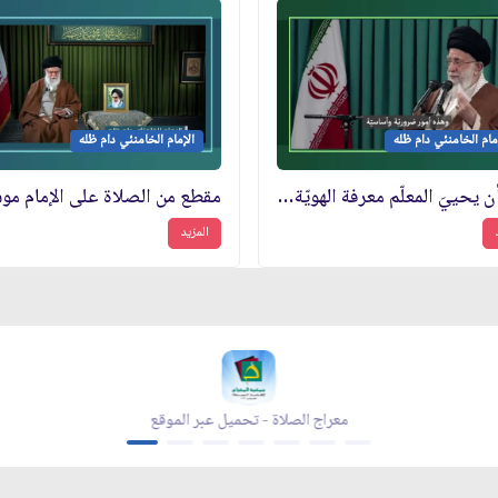
مام الخامنئي دام ظله
الإمام الخامنئي دام ظله
لا بدّ أن يحييَ المعلّم معرفة الهويّة الوطنيّة والشخصيّة لدى التلميذ
المزيد
معراج الصلاة - تحميل عبر الموقع