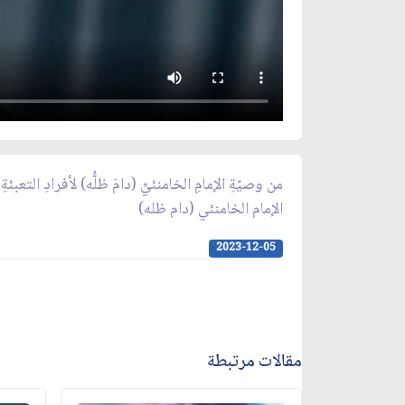
من وصيّةِ الإمامِ الخامنئيِّ (دامَ ظلُّه) لأفرادِ التعبئةِ
الإمام الخامنئي (دام ظله)
2023-12-05
مقالات مرتبطة