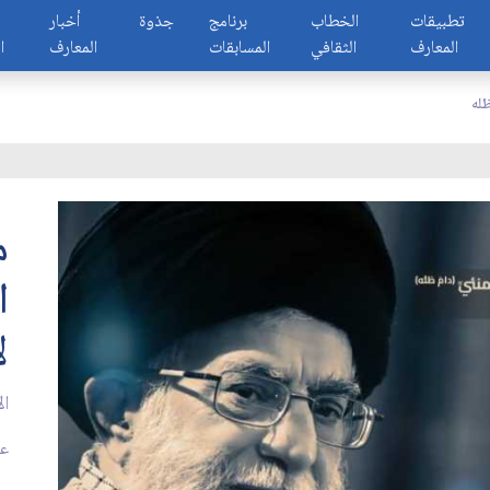
تطبيقات
الخطاب
برنامج
جذوة
أخبار
المعارف
الثقافي
المسابقات
المعارف
ا
ظله
م
ا
ل
ال
عدد