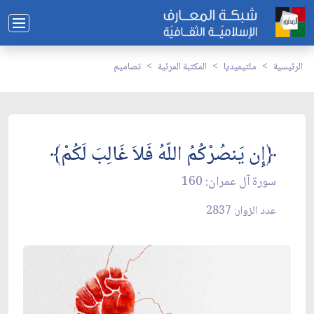
الرئيسية
ملتيميديا
المكتبة المرئية
تصاميم
﴿إِن يَنصُرْكُمُ اللّهُ فَلاَ غَالِبَ لَكُمْ﴾
سورة آل عمران: 160
عدد الزوار: 2837