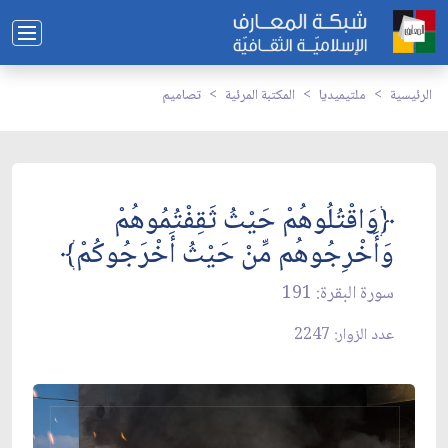
الرئيسية
ملتيميديا
المكتبة المرئية
تصاميم
﴿وَاقْتُلُوهُمْ حَيْثُ ثَقِفْتُمُوهُمْ
وَأَخْرِجُوهُم مِّنْ حَيْثُ أَخْرَجُوكُمْ﴾
سورة البقرة: 191
عدد الزوار: 2247