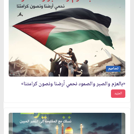
تصاميم
«بالعزم والصبر والصمود نحمي أرضنا ونصون كرامتنا»
المزيد