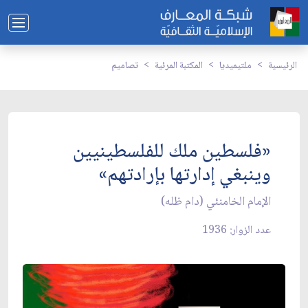
الرئيسية
ملتيميديا
المكتبة المرئية
تصاميم
«فلسطين ملك للفلسطينيين
وينبغي إدارتها بإرادتهم»
الإمام الخامنئي (دام ظله)
عدد الزوار: 1936