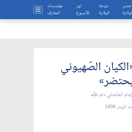
صدى
دوحة
نور
مؤسسات
لولاية
الولاية
الأسبوع
المعارف
الكيان الصّهيوني
حتضر»
إمام الخامنئي دام ظلّه
 الزوار: 1898