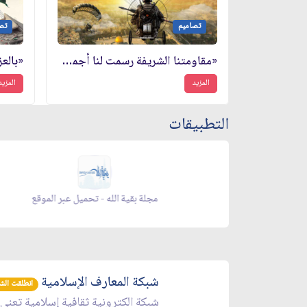
تصاميم
تص
«مقاومتنا الشريفة رسمت لنا أجمل قصة للبطولة والتضحية»
المزيد
المزيد
التطبيقات
زاد شهر رمضان - appgallery
شبكة المعارف الإسلامية
انطلقت الشبكة 
شبكة الكترونية ثقافية إسلامية تعنى