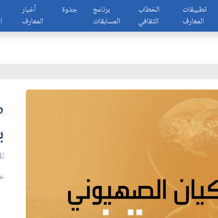
تطبيقات
الخطاب
برنامج
جذوة
أخبار
المعارف
الثقافي
المسابقات
المعارف
ا
«
ي
ال
عدد