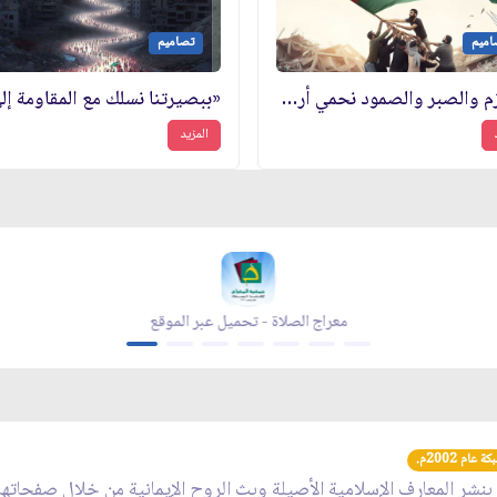
اميم
تصاميم
«بالعزم والصبر والصمود نحمي أرضنا ونصون كرامتنا»
المزيد
زاد شهر رمضان - appstore
زاد 
عام 2002م.
 بنشر المعارف الإسلامية الأصيلة وبث الروح الإيمانية من خلال صفحاته