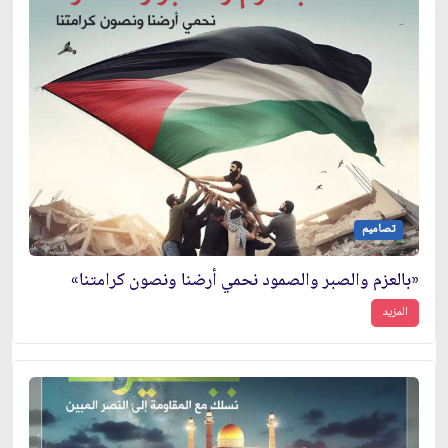
تصاميم
«بالعزم والصبر والصمود نحمي أرضنا ونصون كرامتنا»
المزيد