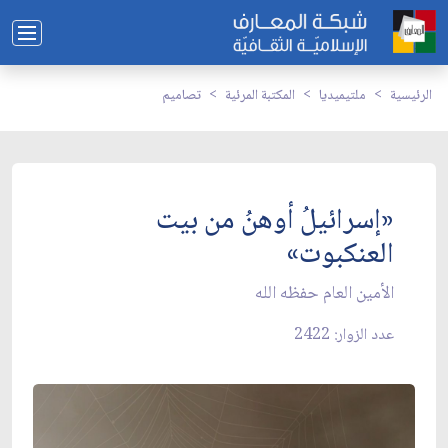
الرئيسية
ملتيميديا
المكتبة المرئية
تصاميم
«إسرائيلُ أوهنُ من بيت
العنكبوت»
الأمين العام حفظه الله
عدد الزوار: 2422