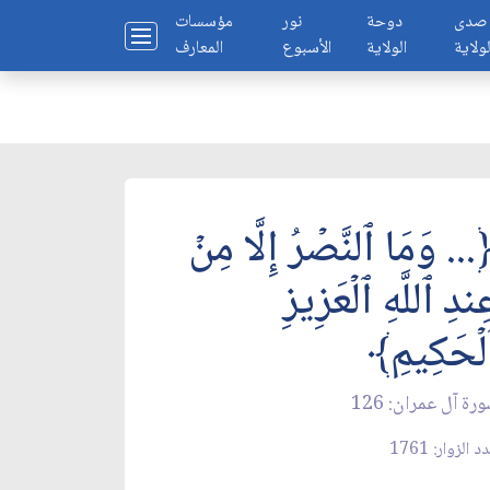
صدى
دوحة
نور
مؤسسات
لولاية
الولاية
الأسبوع
المعارف
... وَمَا ٱلنَّصۡرُ إِلَّا مِنۡ
ِندِ ٱللَّهِ ٱلۡعَزِيزِ
لۡحَكِيمِ﴾
رة آل عمران: 126
 الزوار: 1761