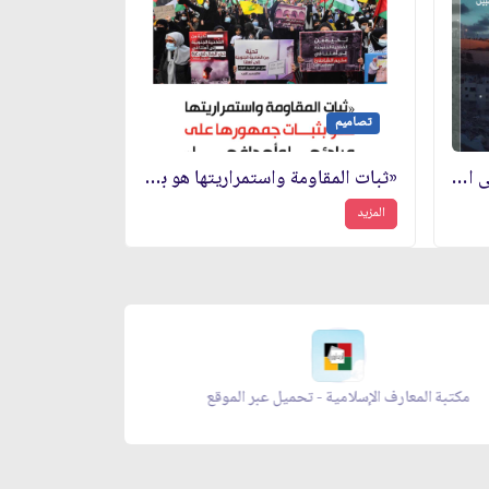
تصاميم
«ببصيرتنا نسلك مع المقاومة إلى النصر المبين»
«ثبات المقاومة واستمراريتها هو بثبات جمهورها على مبادئها وأهدافها»
المزيد
 رمضان - تحميل عبر الموقع
مجلة بقية الله - تحميل