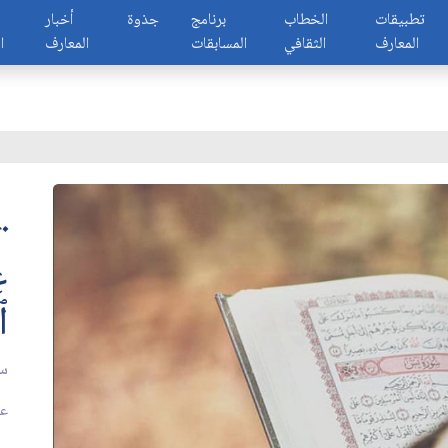
تطبيقات
الخطاب
برنامج
جذوة
أخبار
المعارف
الثقافي
المسابقات
المعارف
ا
﴿
ع
ٱ
سو
عدد