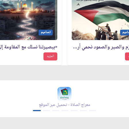
اميم
تصاميم
«بالعزم والصبر والصمود نحمي أرضنا ونصون كرامتنا»
المزيد
زاد شهر رمضان - appstore
زاد شهر