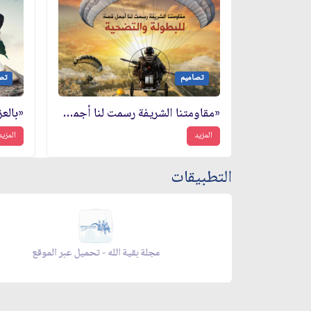
تصاميم
تص
«مقاومتنا الشريفة رسمت لنا أجمل قصة للبطولة والتضحية»
المزيد
المزيد
التطبيقات
زاد شهر رمضان - appgallery