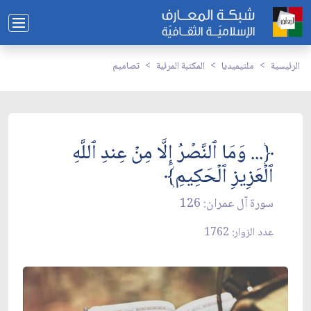
الرئيسية
ملتيميديا
المكتبة المرئية
تصاميم
﴿... وَمَا ٱلنَّصۡرُ إِلَّا مِنۡ عِندِ ٱللَّهِ
ٱلۡعَزِيزِ ٱلۡحَكِيمِ﴾
سورة آل عمران: 126
عدد الزوار: 1762