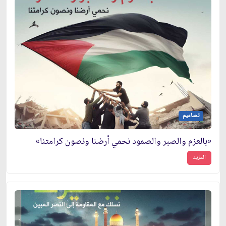
تصاميم
«بالعزم والصبر والصمود نحمي أرضنا ونصون كرامتنا»
المزيد