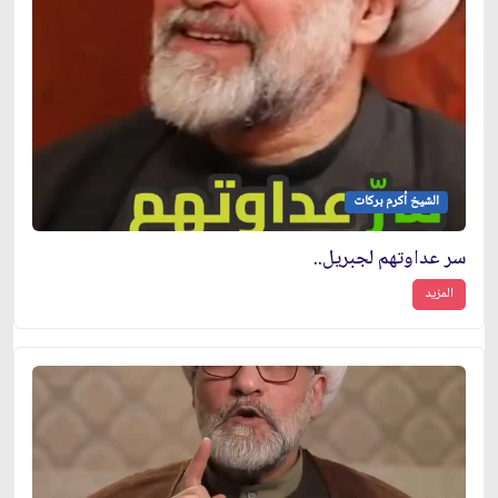
الشيخ أكرم بركات
سر عداوتهم لجبريل..
المزيد