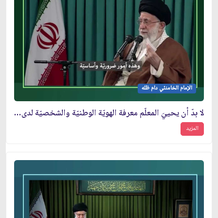
الإمام الخامنئي دام ظله
لا بدّ أن يحييَ المعلّم معرفة الهويّة الوطنيّة والشخصيّة لدى التلميذ
المزيد