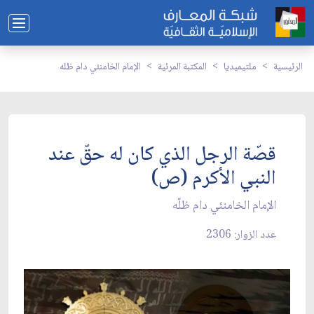
الرئيسية
ملتيميديا
المكتبة المرئية
الإمام الخامنئي دام ظله
قصّة الرجل الذي كان له حقّ عند
النبي الأكرم (ص)
الإمام الخامنئي دام ظلّه
عدد الزوار: 2306