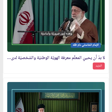
الإمام الخامنئي دام ظله
لا بدّ أن يحييَ المعلّم معرفة الهويّة الوطنيّة والشخصيّة لدى التلميذ
المزيد