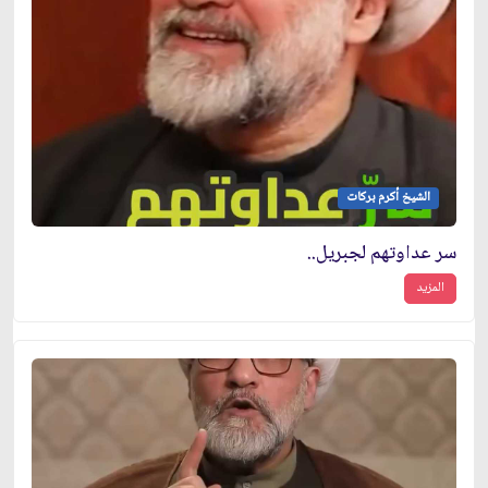
الشيخ أكرم بركات
سر عداوتهم لجبريل..
المزيد