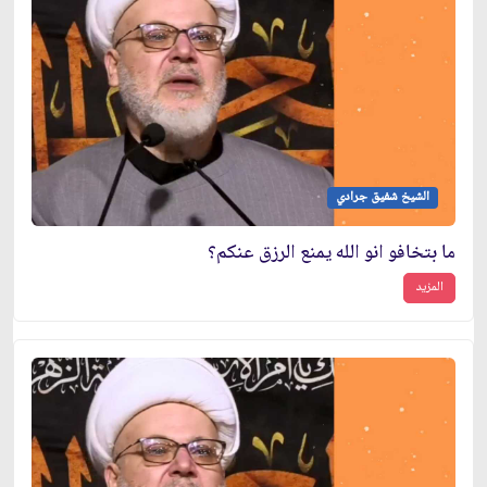
الشيخ شفيق جرادي
ما بتخافو انو الله يمنع الرزق عنكم؟
المزيد