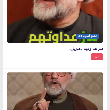
الشيخ أكرم بركات
سر عداوتهم لجبريل..
المزيد