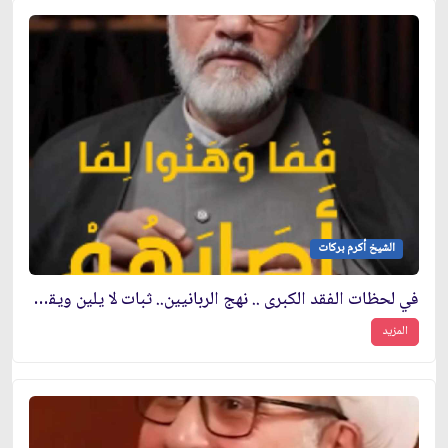
الشيخ أكرم بركات
في لحظات الفقد الكبرى .. نهج الربانيين.. ثبات لا يلين ويقين لا يتزعزع
المزيد