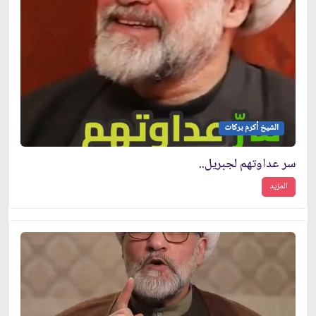
الشيخ أكرم بركات
سر عداوتهم لجبريل..
المزيد