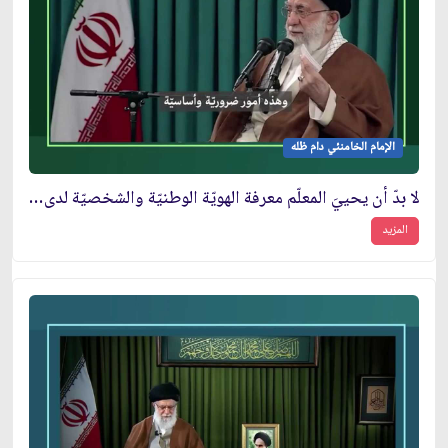
الإمام الخامنئي دام ظله
لا بدّ أن يحييَ المعلّم معرفة الهويّة الوطنيّة والشخصيّة لدى التلميذ
المزيد