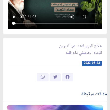
علاج البروباغندا هو التبيين
الإمام الخامنئي دام ظله
2023-05-23
مقالات مرتبطة