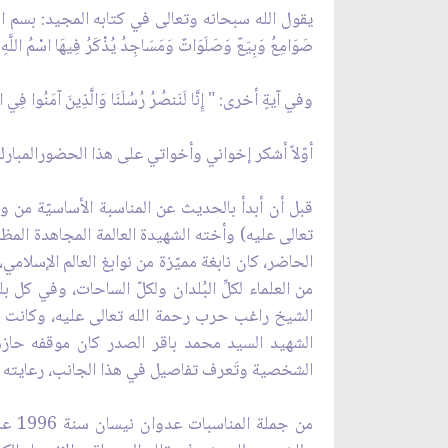
يقول الله سبحانه وتعالى في كتابه المجيد: بسم الله الرحمن الرحيم "
صَوَامِعُ وَبِيَعٌ وَصَلَوَاتٌ وَمَسَاجِدُ يُذْكَرُ فِيهَا اسْمُ اللَّهِ كَثِ
وفي آيةٍ أخرى: " إِنَّا لَنَنصُرُ رُسُلَنَا وَالَّذِينَ آمَنُوا فِي 
أوّلاً أشكر إخواني وأخواتي على هذا الحضورالمبارك
قبل أن أبدأ بالحديث عن المناسبة الأساسيّة من و
تعالى عليه) وأخته الشهيدة العالمة المجاهدة المظل
الحاضر، كان نابغة مميّزة من نوابغ العالم الإسلامي
من العلماء لكلِّ البُلدان ولكلّ الساحات، وفي كل 
الشيخ راغب حرب رحمة الله تعالى عليه، وكانت لِدم
الشهيد السيد محمد باقر الصدر كان موقفه حازما 
الشخصية وتَعرف تفاصيل في هذا الجانب، رعايته و
من ج