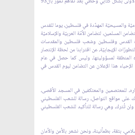
وللشعب وللجيش في تلك المرحلة، والإنتصار الكبير الذي تحقّق من خلال فرض قواعد للإشتباك تفرضها المقاومة للمرة الأولى بشكل كتابي وخطي بعد تفاهم تموز بال93
 يوماً لفلسطين، يوماً للمقدّسات الإسلاميّة والمسيحيّة المهدّدة في فلسطين، يوما للقدس
من المسلمين، لتضامن الأمّة العربيّة والإسلاميّة
تّجاه القدس وفلسطين وشعب فلسطين والمقدسات
ورّات الإيجابيّة، عن اقترابنا من لحظة الإنتصار
ه المنطقة لمسؤوليتها، وليس كما حصل في عام
ا الإحياء هذا الإعلان عن التضامن ليوم القدس في
كباره، للمعتصمين والمعتكفين في المسجد الأقصى،
ك على مواقع التواصل، رسالة للشعب الفلسطيني
ولن تُترك، وهي رسالة للتأكيد للشعب الفلسطيني
سلامي، بثقة، بطمأنينة، ونحن نشعر بالأمن والأمان