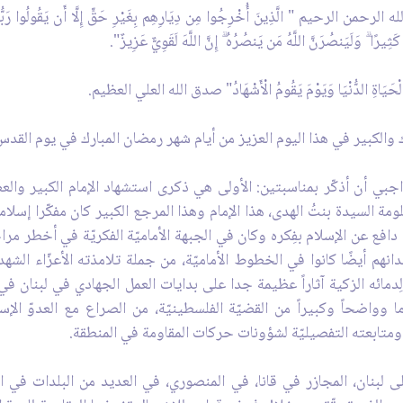
 الَّذِينَ أُخْرِجُوا مِن دِيَارِهِم بِغَيْرِ حَقٍّ إِلَّا أَن يَقُولُوا رَبُّنَا اللَّهُ ۗ و
يرًا ۗ وَلَيَنصُرَنَّ اللَّهُ مَن يَنصُرُهُ ۗ إِنَّ اللَّهَ لَقَوِيٌّ عَزِيزٌ".
الْحَيَاةِ الدُّنْيَا وَيَوْمَ يَقُومُ الْأَشْهَادُ" صدق الله العلي العظيم.
 والكبير في هذا اليوم العزيز من أيام شهر رمضان المبارك في يوم القدس 
اجبي أن أذكّر بمناسبتين: الأولى هي ذكرى استشهاد الإمام الكبير وال
ومة السيدة بنتُ الهدى، هذا الإمام وهذا المرجع الكبير كان مفكّرا إسلا
، دافع عن الإسلام بفِكره وكان في الجبهة الأماميّة الفكريّة في أخطر مر
بلدانهم أيضًا كانوا في الخطوط الأماميّة، من جملة تلامذته الأعزّاء الش
ائه الزكية آثاراً عظيمة جدا على بدايات العمل الجهادي في لبنان في أ
وواضحاً وكبيراً من القضيّة الفلسطينيّة، من الصراع مع العدوّ الإسر
متابعته التفصيليّة لشؤونات حركات المقاومة في المنطقة.
ملة المناسبات عدوان نيسان سنة 1996 على لبنان، المجازر في قانا، في المنصوري، في العديد م