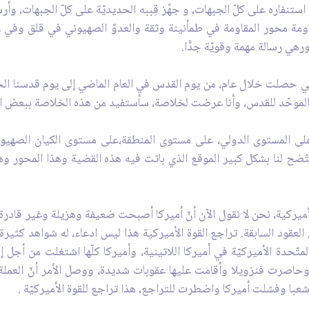
 استنفاره على كلّ الجبهات، و جهّز قِببه الحديديّة على كلّ الجبهات، وأ
اومة محور المقاومة في طمأنينة وثقة والعدوّ الصهيوني في قلق وف
هي رسالة مهمة وقويّة جدًّا.
 حصلت خلال عام، من يوم القدس في العام الماضي إلى يوم قدسنا الحالي
بر الموحّد للقدس، وأنا عرضت لخلاصة، سأستفيد من هذه الخلاصة ببعض ا
لى المستوى الدولي، على مستوى المنطقة،على مستوى الكيان الصهي
ح لنا بشكل كبير الموقع الذي باتت فيه هذه القضية وهذا المحور وه
الأميركية، نحن لا نقول الآن أنّ أميركا أصبحت ضعيفة وهزيلة وغير قادرة
 العقود السابقة. تراجع القوة الأميركية هذا ليس ادعاء، له شواهد كثير
متّحدة الأميركيّة في أميركا اللاتينية، وأميركا كلّها اشتغلت من أجل
، وحاصرت فنزويلا وأقامت عليها عقوبات شديدة، ووصل الأمر أنّ العملة 
شعبا وفشلت أميركا واضطرت للتراجع، هذا تراجع للقوة الأميركيّة .