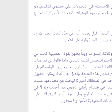
مل الأساسيّة في التحولات على مستوى الإقليم، هو
الدولارات، خسائر فادحة، تعود الولايات المتحدة الأميركية لتخرج
لبيد". قبل بضعة أيّام من مدّة كانت أيضاً الإدارة
د يرمي بالمسؤولية على الآخر.
وثلاثة، لِسنوات وبدأ يظهر بقوة. المصيبة كانت في
إستراتيجيين الإسرائيليين ماذا قالوا عن تداعيات
اله لنا بعض المسؤولين الخليجيين بالواسطة، في
حمل هذه القناعة وتقبل بها، أنّه لا يمكن التعويل
 أحد في المنطقة، أميركا تبحث عن مصالحها، عندما
 في فيتنام بأبشع الصور، هذا أحدث زلزالاً في
ة وفي منطقة الخليج وفي غرب آسيا لا يتوقف على
مانات الحقيقية للأمن والاستقرار.