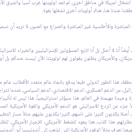
ولي انشغال أمريكا في مناطق أخرى، لم تعد أولويتها غرب آسيا والشرق الأ
نا عندنا هنا، هناك أولويات أخرى تشغلها بقوة.
المباشرة والاأطلسية غير المباشرة والصراع مع الصين، لا نريد أن نس
 أيضاً أنا لا أحلل بل أنا اتابع المسؤولين الإسرائيليين والخبراء الاسرائ
ان، والأمريكان يظلون يقولون لهم اولويتنا الآن ليست عندكم بل أولوي
ة، هذا اتطور الدولي طبعا يدفع باتجاه عالم متعدد الأقطاب، عالم مت
ائيل، من الدعم العسكري، الدعم الاقتصادي، الدعم السياسي، عندما تتراج
 وحيدة مهيمنة في العالم، هذا سيؤثر استراتيجياً، هذا ليس له تأثيرا
اً جزء من الردع الاسرائيلي هو الدعم الأمريكي والقوة الأمريكية الم
أصلا يكذبون كثيرا على ناسهم، كثيرا يكذبون عليهم، مثلاً مسار التطبي
لشطارتهم، هذا كذب، هذا يعود للضغط الأمريكي، للإجبار الأمريكي، للط
نا نعرف مثلاً الوفود الأمريكية التي تذهب إلى أندونيسيا أين أندوني