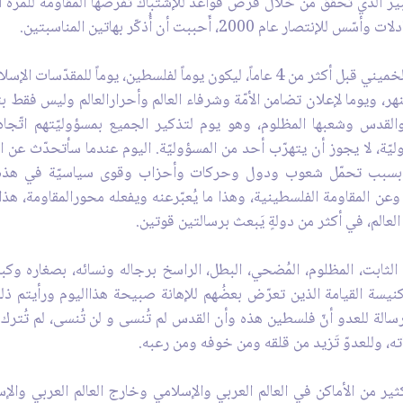
اليوم نُحيي يوم القدس العالمي، الذي أعلنه الإمام الخميني قبل أكثر من 4 عاماً، ليكون
، ويوما لإعلان تضامن الأمّة وشرفاء العالم وأحرارالعالم وليس فقط بتضا
والقدس وشعبها المظلوم، وهو يوم لتذكير الجميع بمسؤوليّتهم ا
ّة، لا يجوز أن يتهرّب أحد من المسؤوليّة. اليوم عندما سأتحدّث عن التط
تيجة بسبب تحمّل شعوب ودول وحركات وأحزاب وقوى سياسيّة في هذ
 وعن المقاومة الفلسطينية، وهذا ما يُعبّرعنه ويفعله محورالمقاومة، هذ
عالم، في أكثر من دولةٍ يَبعث برسالتين قوتين.
 الثابت، المظلوم، المُضحي، البطل، الراسخ برجاله ونسائه، بصغاره و
سة القيامة الذين تعرّض بعضُهم للإهانة صبيحة هذااليوم ورأيتم ذل
لة للعدو أنّ فلسطين هذه وأن القدس لم تُنسى و لن تُنسى، لم تُترك 
ته، وللعدوّ تَزيد من قلقه ومن خوفه ومن رعبه.
الكثير من الأماكن في العالم العربي والإسلامي وخارج العالم العربي والإ