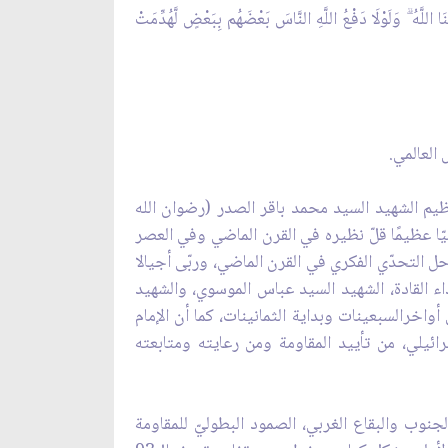
َلَوْلَا دَفْعُ اللَّهِ النَّاسَ بَعْضَهُم بِبَعْضٍ لَّهُدِّمَتْ
العالمي.
عظيم الشهيد السيد محمد باقر الصدر (رضوان الله
ميّا عظيمًا قلّ نظيره في القرن الماضي وفي العصر
احل التحدّي الفكري في القرن الماضي، وربّى أجيالا
هداء القادة، الشهيد السيد عباس الموسوي، والشهيد
واخرالسبعينات وبداية الثمانينات، كما أن الإمام
ائيلي، من تأييد المقاومة ومن رعايته ومتابعته
ن البلدات في الجنوب والبقاع الغربي، الصمود البطوليّ للمقاومة