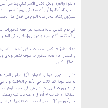
والقوة والعزة، ولكن الكيان الإسرائيلي بالأمس أعلن
المحيطة، أنظروا أين أصبحنا،في يوم القدس المق
سيزول إنشاء الله، رسالة اليوم من خلال هذا الحضور
في يوم القدس عادة مناسبة لمراجعة التطورات التي
والأحبّة من أكثر من بلدٍ عربي وإسلاميّ في المن
هناك تطورّات كبرى حصلت خلال العام الماضي،ع
بإختصار أمام هذه التطورات سوف نشعر ونرى ويتّض
التفائل الكبير.
على المستوى الدولي، العنوان الأوّل تراجع القوة 
لم تعد قوية كما كانت في الأعوام الماضية و لا في
في فنزويلا، فنزويلا التي هي في جوار الولايات ال
إنتقاليّة، و قدّمت له أموال واعترفت فيه رسميًّا
حالياً، ورغم كلّ الصعوبات صمدت فنزويلا قيادةً و