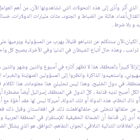
الذي أثّر وأدّى إلى هذه التحولات التي تشاهدونها الآن، من أهم العوا
يركيّة في أفغانستان، بعد 20 سنة من القتال،أعداد هائلة من الضباط و الجنود، مئات مليارات 
د و بلا شرط .
الكيان،الآن سنتكلم عن نتنياهو قليلاً، يهرب من المسؤولية ويرميها على "
ى ترامب ، وهذه حال أتباع الشيطان في الدنيا وفي الآخرة، يصبح كل واح
الاً كبيراً بالمنطقة، هذا لا تظهر آثاره في أسبوع واثنين وشهر واثنين 
يوني، واستعيدوا الذاكرة وانظروا إلى المسؤولين الصهاينة والخبراء ال
منطقة، في دول الخليج، وهذا ليس تحليليّ هذا معلومات، هذا الكلام ق
كل أصبح لديه قناعة ، كلّ الدول في المنطقة، إسرائيل أيضاً مضطرة أن ت
 ذاك النظام، هذه الدولة أو تلك الدولة، أميركا ليس لها عقد أُخوّة مع
 حلفائها تتخلى عن حلفائهافعلت ذلك في افغانستان وقبل ذلك فعلته
أنه أدى إلى قناعة أن الضمانة الحقيقية للإستقرار في المنطقة العربي
لعلاقات الثنائية التلاقي، الحوار، التفاهم، التوافق، هو الذي يشكل الض