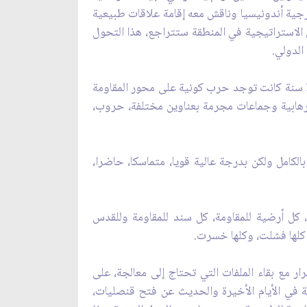
رجية أندونيسيا وناقش معه إقامة علاقات طبيعية
ل الاستراتيجية في المنطقة ستتراجع، هذا التحول
الدولي.
في المنطقة، خروج محور المقاومة بدوله وشعوبه وحركات المقاومة فيه من الوضع السابق، نحن خلال عشر سنوات أو 12 سنة كانت توجد حرب كونية على محور المقاومة
إرهابية وجماعات مجرمة بعناوين مختلفة، حروب،
لكامل ولكن بدرجة عالية قويا، متماسكا، حاضرا،
، كل أرضية للمقاومة، كل سند للمقاومة وللقدس
ع كلها فشلت، وكلها خسرت.
ر مع بقاء الملفات التي تحتاج إلى معالجة، على
ية في الأيام الأخيرة والحديث عن فتح قنصليات،