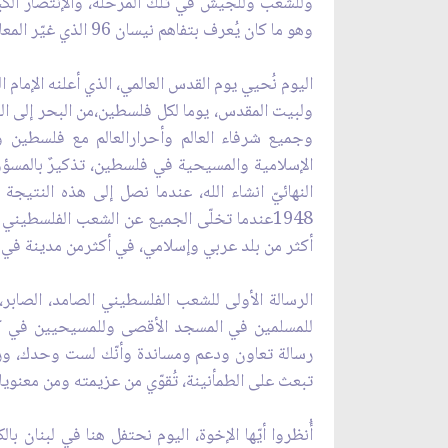
وهو ما كان يُعرف بتفاهم نيسان 96 الذي غيّر المعادلات وأسّس للإنتصار عام 2000، أَحببت أن أُذكّر بهاتين المناسبتين.
ولبيت المقدس، يوما لكل فلسطين،من البحر إلى النهر
وجميع شرفاء العالم وأحرارالعالم مع فلسطين 
الإسلامية والمسيحية في فلسطين، تذكيرٌ بالمسؤولي
النهائيّ انشاء الله، عندما نصل إلى هذه الن
1948عندما تخلّى الجميع عن الشعب الفلسطيني
أكثر من بلد عربي وإسلامي، في أكثرمن مدينة في ال
الرسالة الأولى للشعب الفلسطيني الصامد، الصابر،
للمسلمين في المسجد الأقصى وللمسيحيين في كني
رسالة تعاون ودعم ومساندة وأنّك لست وحدك، ورسا
تبعث على الطمأنينة، تُقوّي من عزيمته ومن معنويا
أُنظروا أيّها الإخوة، اليوم نحتفل هنا في لبنان ب