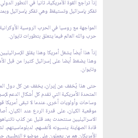
إذاً تراجع القوة الأمريكية، ثانيا في التطور الد
تفكر بإسرائيل وتستيقظ وهي تفكر بإسرائيل وبمنطقت
المواجهة مع روسيا في الحرب الروسية الأوكرانية 
حرب والله العالم فيما يتعلق بتطورات تايوان.
إذاً هذا أيضاً يشغل أمريكا وهذا يقلق الإسرائيليين،
وهذا يضغط أيضا على إسرائيل كثيرا من قبل الأمريك
وتايوان.
حتى هذا يُخفف عن إيران، يخفف عن كل دول المنطق
المتحدة الأمريكية التي تقدم كل أشكال الدعم لإسر
وساحات وأولويات أخرى، عندما لا تبقى أمريكا قوة
موقعية الكيان، على قدرة الردع عند الكيان، أصل
الاسرائيليين سنتحدث بعد قليل عن كذب ناتنياهو، 
قادة الصهاينة ينسبونه لأنفسهم، لدبلوماسيتهم، 
الأمريكان هم من يعملون على موضوع التطبيع، جميع