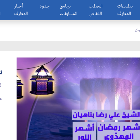
تطبيقات
الخطاب
برنامج
جذوة
أخبار
المعارف
الثقافي
المسابقات
المعارف
ا
ان
ش
ال
عدد