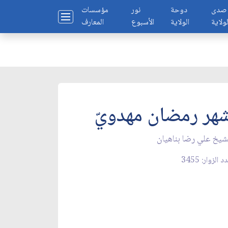
صدى
دوحة
نور
مؤسسات
لولاية
الولاية
الأسبوع
المعارف
هر رمضان مهدويّ
شيخ علي رضا بناهيان
 الزوار: 3455