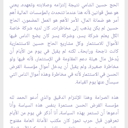
الحج حسين ‏الشامي نتيجة إلتزامه وصلابته وتعهده، يعني
هو عمل قوانين لأنه هنا عندما تتحدث بالمؤسسات المالية أهم
أمر هو ضمانة المال، الأمر الأهم هو العمل ‏المضمون، الحاج
حسين لم يكن يذهب إلى مخاطرات، كان لديه شركة خاصة
الكل يعلم شركة يسر، ‏وشركة يسر كان يضع الناس فيها
الأموال للاستثمار وكل مشاريع الحاج حسين الاستثمارية
كانت ‏ناجحة ورابحة.، لكنه لم يقبل في يوم من الأيام أن
يُدخل مال هيئة دعم المقاومة في الإستثمار، لأنه فيها ولو
مخاطرة ‏صغيرة، ولم يقبل أن يدخل أموال مؤسسة القرض
الحسن في الاستثمار لأنه في مخاطرة وهذه ‏أموال الناس التي
سيسأل عنها يوم القيامة.‏
هذه الصرامة وهذا الإلتزام الدقيق والذي أدعو الحمد لله
مؤسسة القرض الحسن مستمرة بنفس هذه ‏السياسة وأنا
أدعوها أن تستمر بهذه السياسة، أنا أذكر في يوم من الأيام
تعرفون قبل حرب تموز ‏كان مكتب الأمانة العامة مفتوح