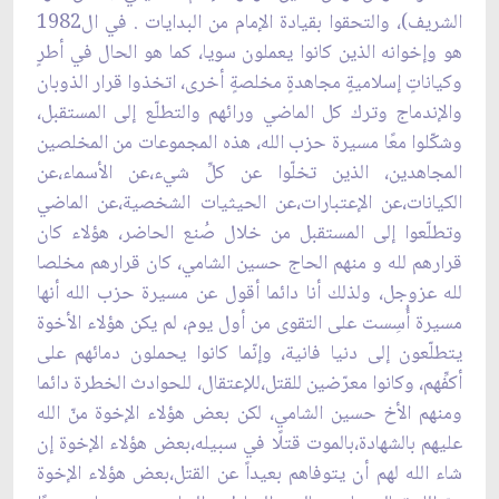
الشريف)، والتحقوا بقيادة الإمام من البدايات . في ‏ال1982
هو وإخوانه الذين كانوا يعملون سويا، كما هو الحال في أطرٍ
وكياناتٍ إسلاميةٍ مجاهدةٍ مخلصةٍ ‏أخرى، اتخذوا قرار الذوبان
والإندماج وترك كل الماضي ورائهم والتطلّع إلى المستقبل،
وشكّلوا معًا ‏مسيرة حزب الله، هذه المجموعات من المخلصين
المجاهدين، الذين تخلّوا عن كلِّ شيء،عن الأسماء،عن
‏الكيانات،عن الإعتبارات،عن الحيثيات الشخصية،عن الماضي
وتطلّعوا إلى المستقبل من خلال صُنع ‏الحاضر، هؤلاء كان
قرارهم لله و منهم الحاج حسين الشامي، كان قرارهم مخلصا
لله عزوجل، ولذلك أنا ‏دائما أقول عن مسيرة حزب الله أنها
مسيرة أُسِست على التقوى من أول يوم، لم يكن هؤلاء الأخوة
‏يتطلّعون إلى دنيا فانية، وإنّما كانوا يحملون دمائهم على
أكفِّهم، وكانوا معرّضين للقتل،للإعتقال، للحوادث ‏الخطرة دائما
ومنهم الأخ حسين الشامي، لكن بعض هؤلاء الإخوة منّ الله
عليهم بالشهادة،بالموت قتلًا في ‏سبيله،بعض هؤلاء الإخوة إن
شاء الله لهم أن يتوفاهم بعيداً عن القتل،بعض هؤلاء الإخوة