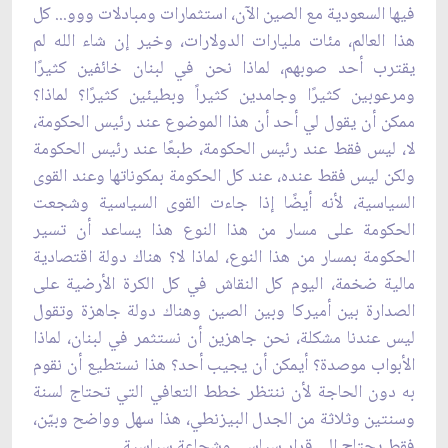
فيها السعودية مع الصين الآن، ‏استثمارات ومبادلات ووو... كل
هذا العالم، مئات مليارات الدولارات، وخير إن شاء الله لم
يقترب أحد ‏صوبهم، لماذا نحن في لبنان خائفين كثيرًا
ومرعوبين كثيرًا وجامدين كثيراً وبطيئين كثيرًا؟ لماذا؟
‏ممكن أن يقول لي أحد أن هذا الموضوع عند رئيس الحكومة،
لا، ليس فقط عند رئيس الحكومة، طبعًا ‏عند رئيس الحكومة
ولكن ليس فقط عنده، عند كل الحكومة بمكوناتها وعند القوى
السياسية، لأنه أيضًا ‏إذا جاءت القوى السياسية وشجعت
الحكومة على مسار من هذا النوع هذا يساعد أن تسير
الحكومة ‏بمسار من هذا النوع، لماذا لا؟ هناك دولة اقتصادية
مالية ضخمة، اليوم كل النقاش في كل الكرة ‏الأرضية على
الصدارة بين أميركا وبين الصين وهناك دولة جاهزة وتقول
ليس عندنا مشكلة، نحن ‏جاهزين أن نستثمر في لبنان، لماذا
الأبواب موصدة؟ أيمكن أن يجيب أحد؟ هذا نستطيع أن نقوم
به ‏دون الحاجة لأن ننتظر خطط التعافي التي تحتاج لسنة
وسنتين وثلاثة من الجدل البيزنطي، هذا سهل ‏وواضح وبيّن،
فقط يحتاج إلى قرار سياسي وشجاعة سياسية. ‏