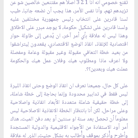
تُقنع خصومي أنه أنا 1 2 3 أصلاً هم مقتنعين خالصين شو ‏عن
تزيدهم تهم، وأنا نفس الأمر، هذا يجب أن نضعه جانبا، طيب
لسنا قادرين على انتخاب رئيس جمهورية ‏مختلفين عليه
ولسنا قادرين على تشكيل حكومة، لا يوجد مبرر على الاطلاق
وهذا ليس له علاقة ‏بأي أمر آخر، ان يُدعى إلى طاولة حوار
اقتصادية للإنقاذ، انقاذ الوضع الاقتصادي، يقعدون لِيتراشقوا
من بعيد ‏خطة التعافي مقبولة وغير مقبولة وعامة ومفصلة
ولا اعرف ماذا ومطلوب هيك وفلان عمل هيك ‏والحكومة
عملت هيك وبعدين؟؟.‏
على كل حال، جميعنا نعرف ان انقاذ الوضع وحتى انقاذ الليرة
ليس فقط في تدابير محدودة وإنما ‏بحاجة إلى خطة شاملة،
إلى خطة حقيقية شاملة متعددة الأبعاد انقاذية واصلاحية
وعلى مراحل، ‏لكن أنا بانتظار الخطة الانقاذية الاصلاحية ليس
معلوماً أن تحصل بعد سنة او سنتين أو بعد دفن ‏الميت، هناك
أمر أود الاستفادة من الأجواء الاقليمية والدولية المستجدة
وأطرح وأُذكر بِموقف ‏وأُطالب به بشكل حثيث، الذي له علاقة