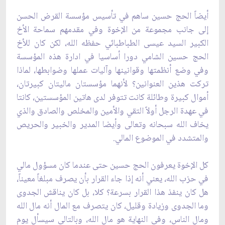
أيضاً الحج حسين ساهم في تأسيس مؤسسة القرض الحسن
إلى جانب مجموعة من الإخوة وفي ‏مقدمهم سماحة الأخ
الكبير السيد عيسى الطباطبائي حفظه الله، لكن كان للأخ
الحج حسين الشامي دورا ‏أساسيا في ادارة هذه المؤسسة
وفي وضع أنظمتها وقوانينها وآليات عملها وضوابطها، لماذا
تركت ‏هذين العنوانين؟ لأنهما مؤسستان ماليتان كبيرتان،
أموال كبيرة وطائلة كانت تتوفر لدى هاتين ‏المؤسستين، كانتا
في عهدة الرجل أولاً التقي والأمين والمخلص والصادق والذي
يخاف الله سبحانه ‏وتعالى وأيضا المدير والخبير والحريص
والمتشدد في الموضوع المالي.‏
كل الإخوة يعرفون الحج حسين حتى عندما كان مسؤول مالي
في حزب الله، يعني أنه إذا جاء القرار ‏بأن يصرف مبلغاً معيناً،
هل كان ينفذ هذا القرار بسرعة؟ كلا، بل كان يناقش الجدوى
وما الجدوى وزيادة وقليل، كان يتصرف مع ‏المال أنه مال الله
ومال الناس، وفي النهاية هو مال الله، وبالتالي سيسأل يوم