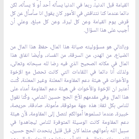
القيامة قبل الدنيا، ربما ‏في الدنيا يسأله أحد أو لا يسأله، لكن
دائما عندما كنا نتناقش في الأمور كان يقول انا سأسأل عن كل
‏قرش يوم القيامة وعن كل ليرة، وعن كل مبلغ، وعلي أن
أُجيب على هذا السؤال.‏
وبالتالي هو مسؤوليته صيانة هذا المال، حفظ هذا المال من
الضياع، من الهدر، من السرقة، من ‏الفساد، وأيضا انفاق هذا
المال في مكانه الصحيح الذي فيه رضا لله سبحانه وتعالى،
ولذلك أنا دائما ‏في اللقاءات التي كانت تحصل مع الإخوة
والأخوات في هيئة دعم المقاومة المعلنة وغير المعلنة، ‏كُنت
أعتبر ان الإخوة والأخوات في هيئة دعم المقاومة أمناء على
هذا المال وفي مقدمهم الأخ ‏الحج حسين الشامي، وكُنا نقول
للناس بكل ثقة: هذه جهة موثوقة، مأمونة، صادقة، حريصة،
‏خبيرة، عندما تسلموها أموالكم لتصل إلى المقاومة، لأن هيئة
دعم المقاومة كانت الوسيلة المتوفرة ‏للناس ليجاهدوا في
سبيل الله بأموالهم، مثلما كان قبل قليل يتحدث الحج حسين،