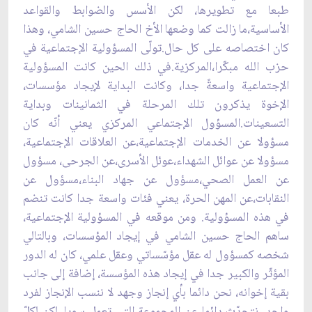
طبعا مع تطويرها، لكن الأسس والضوابط ‏والقواعد
الأساسية،ما زالت كما وضعها الأخ الحاج حسين الشامي، وهذا
كان اختصاصه على كل حال.تولّى ‏المسؤولية الإجتماعية في
حزب الله مبكّرا،المركزية.في ذلك الحين كانت المسؤولية
الإجتماعية واسعةً ‏جدا، وكانت البداية لإيجاد مؤسسات،
الإخوة يذكرون تلك المرحلة في الثمانينات وبداية
التسعينات.المسؤول ‏الإجتماعي المركزي يعني أنّه كان
مسؤولا عن الخدمات الإجتماعية،عن العلاقات الإجتماعية،
مسؤولا عن ‏عوائل الشهداء،عوئل الأسرى،عن الجرحى، مسؤول
عن العمل الصحي،مسؤول عن جهاد البناء،مسؤول ‏عن
النقابات،عن المهن الحرة، يعني فئات واسعة جدا كانت تنضم
في هذه المسؤولية. ومن موقعه في ‏المسؤولية الإجتماعية،
ساهم الحاج حسين الشامي في إيجاد المؤسسات، وبالتالي
شخصه كمسؤول له عقل ‏مؤسّساتي وعقل علمي، كان له الدور
المؤثّر والكبير جدا في إيجاد هذه المؤسسة، إضافة إلى جانب
بقية ‏إخوانه، نحن دائما بأي إنجاز وجهد لا ننسب الإنجاز لفرد
واحد، نتحدّث دائما عن المجموعة التي تعمل ‏سويا، لكن لكلّ