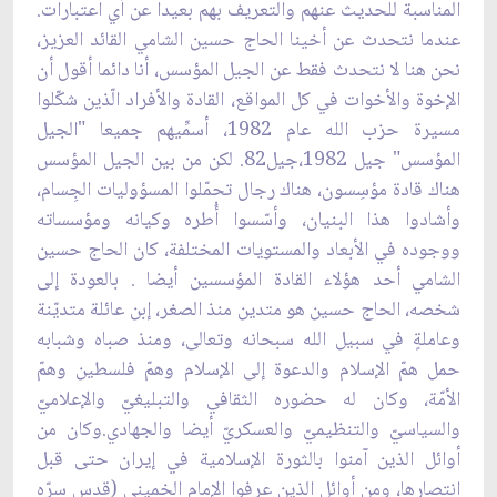
المناسبة للحديث ‏عنهم والتعريف بهم بعيدا عن أي اعتبارات.
عندما نتحدث عن أخينا الحاج حسين الشامي القائد العزيز،
‏نحن هنا لا نتحدث فقط عن الجيل المؤسس، أنا دائما أقول أن
الإخوة والأخوات في كل المواقع، القادة ‏والأفراد الّذين شكّلوا
مسيرة حزب الله عام 1982، أسمِّيهم جميعا "الجيل
المؤسس" جيل ‏‏1982،جيل82. لكن من بين الجيل المؤسس
هناك قادة مؤسِسون، هناك رجال تحمّلوا المسؤوليات ‏الجِسام،
وأشادوا هذا البنيان، وأسّسوا أُطره وكيانه ومؤسساته
ووجوده في الأبعاد والمستويات المختلفة، كان ‏الحاج حسين
الشامي أحد هؤلاء القادة المؤسسين أيضا . بالعودة إلى
شخصه، الحاج حسين هو متدين منذ ‏الصغر، إبن عائلة متديّنة
وعاملةٍ في سبيل الله سبحانه وتعالى، ومنذ صباه وشبابه
حمل همّ الإسلام والدعوة ‏إلى الإسلام وهمّ فلسطين وهمّ
الأمّة، وكان له حضوره الثقافي والتبليغيّ والإعلاميّ
والسياسيّ والتنظيميّ ‏والعسكريّ أيضا والجهادي.وكان من
أوائل الذين آمنوا بالثورة الإسلامية في إيران حتى قبل
انتصارها، ‏ومن أوائل الذين عرفوا الإمام الخميني (قدس سرّه