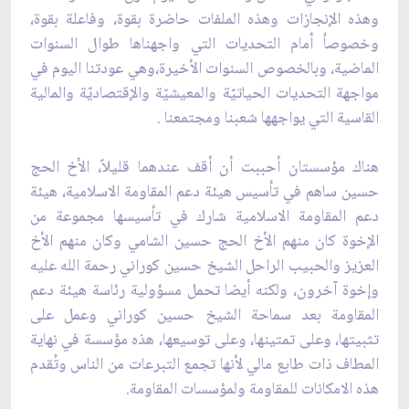
وهذه الإنجازات وهذه الملفات ‏حاضرة بقوة، وفاعلة بقوة،
وخصوصاُ أمام التحديات التي واجهناها طوال السنوات
الماضية، وبالخصوص ‏السنوات الأخيرة،وهي عودتنا اليوم في
مواجهة التحديات الحياتيّة والمعيشيّة والإقتصاديّة والمالية
‏القاسية التي يواجهها شعبنا ومجتمعنا .‏
هناك مؤسستان أحببت أن أقف عندهما قليلاً، الأخ الحج
حسين ساهم في تأسيس هيئة دعم المقاومة ‏الاسلامية، هيئة
دعم المقاومة الاسلامية شارك في تأسيسها مجموعة من
الإخوة كان منهم الأخ الحج ‏حسين الشامي وكان منهم الأخ
العزيز والحبيب الراحل الشيخ حسين كوراني رحمة الله عليه
‏وإخوة آخرون، ولكنه أيضا تحمل مسؤولية رئاسة هيئة دعم
المقاومة بعد سماحة الشيخ حسين ‏كوراني وعمل على
تثبيتها، وعلى تمتينها، وعلى توسيعها، هذه مؤسسة في نهاية
المطاف ذات ‏طابع مالي لأنها تجمع التبرعات من الناس وتُقدم
هذه الامكانات للمقاومة ولمؤسسات المقاومة.‏