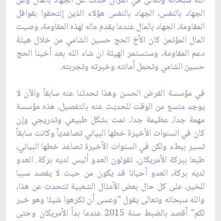
الله سبحانه وتعالى ‏في القرآن حدثنا عن الجهاد بالمال وعن
الجهاد بالنفس، الجهاد بالنفس هؤلاء الذين إلتحقوا بقوافل
‏المقاومة، الجهاد بالمال عندما يقدم ماله لهذه المقاومة، وصيت
المال المؤتمن كان الأخ الحج ‏حسين الشامي من خلال هيئة
دعم المقاومة، وستستمر الهيئة ان شاء الله بعد أخينا الحج
حسين ‏الشامي وتحمل أمانته وخبرته وتجربته.‏
في مؤسسة القرض الحسن وهذا تحدثنا عنه سابقاً والآن لا
يوجد متسع من الوقت للحديث عنه ‏بالتفصيل، هذه مؤسسة
مهمة جدا، عظيمة جدا، نمت بشكل طبيعي وتدريجي وإن
كان في السنوات ‏الأخيرة خطها البياني تصاعدياً وكانت سابقاً
تسير ببطء ولكن في السنوات الأخيرة تصاعد خطها البياني،
‏طبعا ببركة الأمريكان، تقولون العدو أليس لديه بركة. العدو
لديه بركة، العدو أحيانا قد يكون من ‏حيث لا يقصد سببا
للخير، على كل حال بعض الأمثال الشعبية تتحدث عن هذا،
والله سبحانه وتعالى يقول "وعسى أن تكرهوا شيئا وهو خير
لكم" أَقصد بالضبط سنة 2015 عندما ‏بدأ الأمريكان وحتى