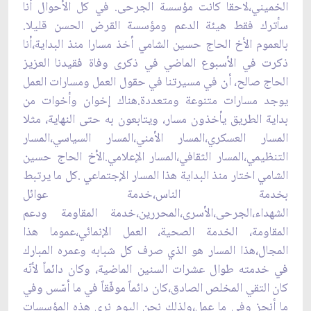
الخميني،لاحقا كانت مؤسسة الجرحى. في كل الأحوال أنا
سأترك فقط هيئة الدعم ومؤسسة ‏القرض الحسن قليلا.
بالعموم الأخ الحاج حسين الشامي أخذ مسارا منذ البداية،أنا
ذكرت في الأسبوع ‏الماضي في ذكرى وفاة فقيدنا العزيز
الحاج صالح، أن في مسيرتنا في حقول العمل ومسارات العمل
يوجد ‏مسارات متنوعة ومتعددة.هناك إخوان وأخوات من
بداية الطريق يأخذون مسار، ويتابعون به حتى النهاية، ‏مثلا
المسار العسكري،المسار الأمني،المسار السياسي،المسار
التنظيمي،المسار الثقافي،المسار ‏الإعلامي.الأخ الحاج حسين
الشامي اختار منذ البداية هذا المسار الإجتماعي .كل ما يرتبط
بخدمة ‏الناس،خدمة عوائل
الشهداء،الجرحى،الأسرى،المحررين،خدمة المقاومة ودعم
المقاومة، الخدمة ‏الصحية، العمل الإنمائي،عموما هذا
المجال،هذا المسار هو الذي صرف كل شبابه وعمره المبارك
في ‏خدمته طوال عشرات السنين الماضية، وكان دائماً لأنّه
كان التقي المخلص الصادق،كان دائماً موفّقاً في ما ‏أسّس وفي
ما أنجز وفي ما عمل،ولذلك نحن اليوم نرى هذه المؤسسات