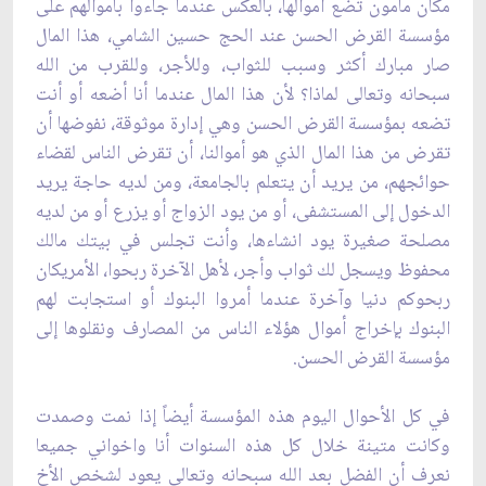
مكان مأمون تضع أموالها، بالعكس ‏عندما جاءوا بأموالهم على
مؤسسة القرض الحسن عند الحج حسين الشامي، هذا المال
صار مبارك ‏أكثر وسبب للثواب، وللأجر، وللقرب من الله
سبحانه وتعالى لماذا؟ لأن هذا المال عندما أنا أضعه ‏أو أنت
تضعه بمؤسسة القرض الحسن وهي إدارة موثوقة، نفوضها أن
تقرض من هذا المال الذي هو أموالنا، ‏أن تقرض الناس لقضاء
حوائجهم، من يريد أن يتعلم بالجامعة، ومن لديه حاجة يريد
الدخول إلى ‏المستشفى، أو من يود الزواج أو يزرع أو من لديه
مصلحة صغيرة يود انشاءها، وأنت تجلس في ‏بيتك مالك
محفوظ ويسجل لك ثواب وأجر، لأهل الآخرة ربحوا، الأمريكان
ربحوكم دنيا وآخرة عندما أمروا البنوك أو استجابت لهم
البنوك ‏بإخراج أموال هؤلاء الناس من المصارف ونقلوها إلى
مؤسسة القرض الحسن.‏
في كل الأحوال اليوم هذه المؤسسة أيضاً إذا نمت وصمدت
وكانت متينة خلال كل هذه السنوات ‏أنا واخواني جميعا
نعرف أن الفضل بعد الله سبحانه وتعالى يعود لشخص الأخ