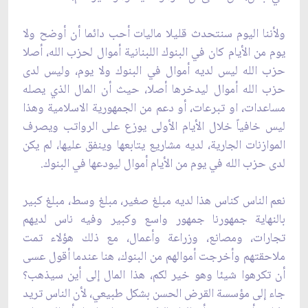
ولأننا اليوم سنتحدث قليلا ماليات أحب دائما أن أوضح ولا
يوم من الأيام كان في البنوك اللبنانية ‏أموال لحزب الله، أصلا
حزب الله ليس لديه أموال في البنوك ولا يوم، وليس لدى
حزب الله أموال ليدخرها أصلا، حيث أن المال الذي يصله
مساعدات، او تبرعات، أو دعم من الجمهورية الاسلامية وهذا
‏ليس خافياً خلال الأيام الأولى يوزع على الرواتب ويصرف
الموازنات الجارية، لديه مشاريع ‏يتابعها وينفق عليها، لم يكن
لدى حزب الله في يوم من الأيام أموال ليودعها في البنوك.‏
نعم الناس كناس هذا لديه مبلغ صغير، مبلغ وسط، مبلغ كبير
بالنهاية جمهورنا جمهور واسع ‏وكبير وفيه ناس لديهم
تجارات، ومصانع، وزراعة وأعمال، مع ذلك هؤلاء تمت
ملاحقتهم وأخرجت ‏أموالهم من البنوك، هنا عندما أقول عسى
أن تكرهوا شيئا وهو خير لكم، هذا المال إلى أين سيذهب؟
‏جاء إلى مؤسسة القرض الحسن بشكل طبيعي، لأن الناس تريد