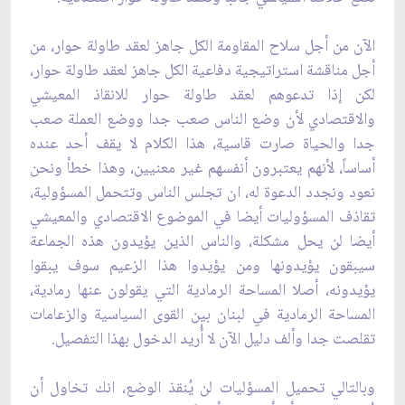
الآن من أجل سلاح المقاومة الكل جاهز لعقد طاولة حوار، من
أجل مناقشة استراتيجية ‏دفاعية الكل جاهز لعقد طاولة حوار،
لكن إذا تدعوهم لعقد طاولة حوار للانقاذ المعيشي
‏والاقتصادي لأن وضع الناس صعب جدا ووضع العملة صعب
جدا والحياة صارت قاسية، هذا الكلام ‏لا يقف أحد عنده
أساساً، لأنهم يعتبرون أنفسهم غير معنيين، وهذا خطأ ونحن
نعود ونجدد الدعوة له، ان تجلس الناس ‏وتتحمل المسؤولية،
تقاذف المسؤوليات أيضا في الموضوع الاقتصادي والمعيشي
أيضا لن يحل ‏مشكلة، والناس الذين يؤيدون هذه الجماعة
سيبقون يؤيدونها ومن يؤيدوا هذا الزعيم سوف يبقوا
‏يؤيدونه، أصلا المساحة الرمادية التي يقولون عنها رمادية،
المساحة الرمادية في لبنان بين القوى ‏السياسية والزعامات
تقلصت جدا وألف دليل الآن لا أُريد الدخول بهذا التفصيل.‏
وبالتالي تحميل المسؤليات لن يُنقذ الوضع، انك تخاول أن