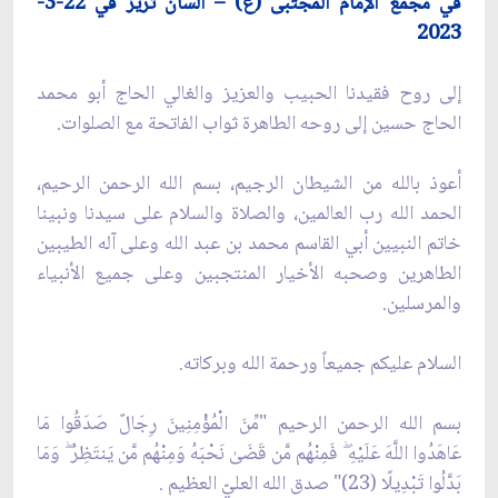
في مجمع الإمام المجتبى (ع) – السان تريز في 22-3-
2023
إلى روح فقيدنا الحبيب والعزيز والغالي الحاج أبو محمد
الحاج حسين إلى روحه الطاهرة ثواب الفاتحة ‏مع الصلوات.‏
أعوذ بالله من الشيطان الرجيم، بسم الله الرحمن الرحيم،
الحمد الله رب العالمين، والصلاة والسلام على سيدنا ونبينا
خاتم النبيين أبي القاسم محمد بن عبد الله وعلى آله الطيبين
الطاهرين وصحبه الأخيار المنتجبين وعلى جميع الأنبياء
والمرسلين.
السلام عليكم جميعاً ورحمة الله وبركاته.
بسم الله الرحمن الرحيم "مِّنَ الْمُؤْمِنِينَ رِجَالٌ صَدَقُوا مَا
عَاهَدُوا اللَّهَ عَلَيْهِ ۖ فَمِنْهُم مَّن قَضَىٰ نَحْبَهُ وَمِنْهُم ‏مَّن يَنتَظِرُ ۖ وَمَا
بَدَّلُوا تَبْدِيلًا (23)" صدق الله العليّ العظيم . ‏