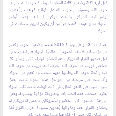
قبل ال2015 يضعون قادة المقاومة، وقادة حزب الله، ونواب
حزب الله، ‏ومسؤولي حزب الله على لوائح الارهاب ويُعطون
أوامر للبنك المركزي والبنك المركزي في ‏لبنان يصدر أوامر
للبنوك بمنع هؤلاء الأشخاص من أن يكون لديهم حسابات في
البنوك.‏
بعد ال2015 أو في جو ال2015 عندما وضعوا الحزب وكثير
من مؤسساته للأسف الشديد أن غالبية البنوك في لبنان، ‏حتى
قبل صدور القرار الأمريكي، هم اتخذوا اجراء ذاتي وبدأوا كل
شخص قريب من حزب الله، ‏حزب الله قريب من حزب الله
فيه رائحة حزب الله يطلبوا منهم سحب ودائعهم من البنوك،
وأنا قلت ‏في مرحلة من المراحل هذه البنوك قامت بعمل
سيئ، سيئ في ظاهر الحال، في ذلك الوقت قامت تلك البنوك
‏بطرد اصحاب هذه الحسابات وبطريقة مؤذية ومسيئة، يعني
إلى هذا المستوى كان الخضوع للأمريكان، ‏يا عمي الأمريكان لم
يتخذوا القرار بعد، وما زالوا يُعدون مسودة القرار، القرار نُفذ
في لبنان، لكن عسى أن ‏تكرهوا شيئا وهو خير لكم.‏