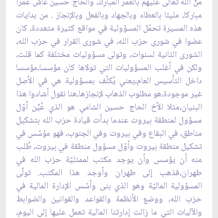
منّ الله تعالى ‏عليهم بالعمر المبارك، والحاج حسين عاش عمرًا
مباركا، مليئا بالعطاء وبالجهاد وبالفعل وبالإنجاز . من ‏بدايات
هذه المسيرة تحمّل المسؤولية في مواقع كثيرة متعددة، كان
عضوا في شورى حزب الله، في شورى ‏القرار في حزب الله،
الشورى الثانية لسنوات، وتولى مسؤوليات مختلفة كما قلت،
ولكن في أغلب ‏المسؤوليات التي تولاها كان مؤسسا،مؤسسا
داخل التأسيس العام،يعني يُكلّف بمسؤولية هي في الأصل
‏غير موجودة،هو مطلوب الذهاب لإنجازها،هنا نقول أشادوا هذا
البنيان،مثلا الأخ الحاج حسين الشامي هو ‏الذي عُيِّن أوّل
مسؤول لمنطقة بيروت عندما بدأت قيادة حزب الله بتشكيل
مناطق، في البقاع وفي بيروت ‏وفي الجنوب، فهو مؤسّس في
تشكيل منطقة بيروت وأوّل مسؤول منطقة في بيروت، طُلب
منه أن يؤسس ‏وأن يوجد مكتب لممثليّة حزب الله في
طهران،فذهب إلى طهران وأوجد هذا المكتب. تولّى
المسؤولية ‏الماليّة وهو الذي بنى وأسّس الإدارة المالية في
حزب الله، ووضع الأنظمة والقواعد والقوانين والضوابط
‏والآليات التي ما زالت إدارتنا المالية تعمل عليها إلى اليوم،