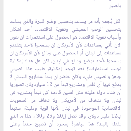
بالصين.‏
الكل يُجمع بأنه من يساعد بتحسين وضع الليرة والذي يساعد
بتحسين الوضع المعيشي وتقوية ‏الاقتصاد، أحد اشكال
وأسباب تقوية الاقتصاد هو الحصول على استثمارات لن نقول
الآن نأتي ‏بمساعدات لأن الأمريكان لن يسمحوا لاحد بتقديم
مساعدات إلى لبنان، أو الحصول على ودائع لأن الأمريكان لن
يسمحوا لأحد بوضع ودائع في لبنان، لكن هل هناك إمكانية
‏لجلب استثمارات؟ نعم توجد إمكانية، طيب هذا الصيني
جاهز والصيني مليء وكان حاضر ان يبدأ بمشاريع ‏اللبناني لا
يدفع فيها أي فلس ومشاريع تبدأ من 12 ملياردولار، تصوروا
أن هناك دولة مليئة مثل ‏الصين قادمة كي تبدأ بِمشاريع في
لبنان ولا تتخاف من الأمريكان ولا تخاف من الصعوبات
الاقتصادية ‏الموجودة في لبنان لأنها قوية ومليئة، ستبدأ
ب12 مليار دولار، وقد تصل ل20 و25 و30 ، هذا ما ‏الذي
يفعله بالبلد؟ هذا مباشرةً بمجرد أن يُصبح جدياً وعلى