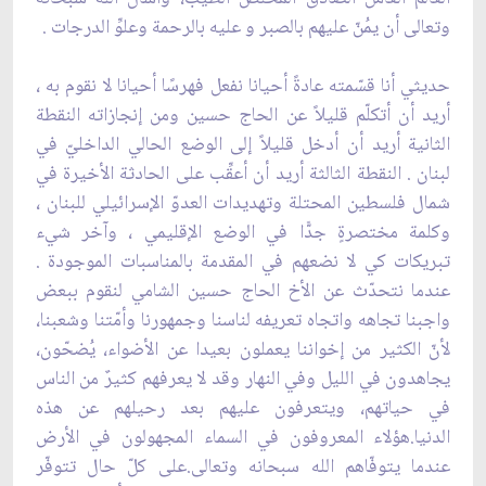
وتعالى أن يمُنّ عليهم بالصبر و عليه بالرحمة وعلوِّ الدرجات .‏
حديثي أنا قسّمته عادةً أحيانا نفعل فهرسًا أحيانا لا نقوم به ،
أريد أن أتكلّم قليلاً عن الحاج حسين ومن ‏إنجازاته النقطة
الثانية أريد أن أدخل قليلاً إلى الوضع الحالي الداخليّ في
لبنان . النقطة الثالثة أريد أن ‏أعقِّب على الحادثة الأخيرة في
شمال فلسطين المحتلة وتهديدات العدوّ الإسرائيلي للبنان ،
وكلمة مختصرةٍ ‏جدًّا في الوضع الإقليمي ، وآخر شيء
تبريكات كي لا نضعهم في المقدمة بالمناسبات الموجودة .
عندما ‏نتحدّث عن الأخ الحاج حسين الشامي لنقوم ببعض
واجبنا تجاهه واتجاه تعريفه لناسنا وجمهورنا وأمّتنا ‏وشعبنا،
لأنّ الكثير من إخواننا يعملون بعيدا عن الأضواء، يُضحّون،
يجاهدون في الليل وفي النهار وقد لا ‏يعرفهم كثيرٌ من الناس
في حياتهم، ويتعرفون عليهم بعد رحيلهم عن هذه
الدنيا.هؤلاء المعروفون في ‏السماء المجهولون في الأرض
عندما يتوفّاهم الله سبحانه وتعالى.على كلّ حال تتوفّر