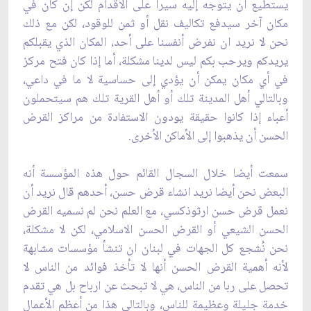
يستطيع أن يتوجه إليه سيرا على الأقدام لكن إن كان في
مكان آخر سيدفع تكاليف نقل ‏أو ثمن للوقود، لكن مع ذلك
نحن لا نريد ان نفرض أنفسنا على أحد، المكان الذي يقبلكم
يريدكم ويرحب بكم ليس ‏لدينا مشكلة، أما إذا كان فتح مركز
في أي مكان يمكن أن يؤدي إلى حساسية لا ما في داعي،
‏وبالتالي أهل المدينة تلك أو أهل القرية تلك هم سيتحملون
أعباء إذا كانوا حقيقة يودون الاستفادة ‏من مراكز القرض
الحسن أن يذهبوا إلى الأماكن الأخرى.‏
سمعت أيضا خلال السجال القائم حول هذه المؤسسة أنه
البعض نحن أيضا نريد انشاء قرض ‏حسن، أحدهم قال نريد أن
نعمل قرض حسن ارثوذكسي، مع العلم نحن لم نسميه القرض
الحسن ‏الشيعي أو القرض الحسن الاسلامي، لكن لا مشكلة،
نحن نُشجع كل الجهات في لبنان ان تنشأ ‏مؤسسات مشابهة
لأنه أهمية القرض الحسن أنها لا تأخذ فوائد من الناس لا
تحصل على ربا من ‏الناس، هي لا تبحث عن ارباح بل هي تقدم
خدمة جليلة وعظيمة للناس، وبالتالي هذا من أعظم الأعمال