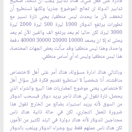
قادرة على فعل شيء، هناك تدابير يجب أن تُتخذ، صحيح
تدابير الدولة ‏لن تعالج الموضوع جذريا ولكنها تستطيع أن
تخفف، لأن ما يحدث ليس منطقيا، يعني تارة نسير مع
‏تطورات يرتفع الدولار 1000 ليرة 500 ليرة 2000 ليرة
3000 ليرة، لكن حاليا لم يعد يرتفع الف والفين ‏الآن لم يعد
يحلى له إلا ان يصعد 10000 20000 30000 40000 دفعة
واحدة، وهذا ليس ‏منطقيا وقد سألت بعض الجهات المختصة،
هذا ليس منطقيا وليس له أي أساس منطقي.‏
وبالتالي هناك ادارة مسؤولة، هناك أمر على أهل الاختصاص
مناقشته، أنا شخصياً لا استطيع تقديم ‏فكرة قبل سؤال أهل
الاختصاص، يعني موضوع المضاربات هذا البيع والشراء الذي
يحصل، تارة تقول لي ‏هناك تاجر يريد دولار فيسحب الدولار
من السوق لأنه يريد استيراد بضائع من الخارج تقول هذا
‏ضرورة للعمل التجاري، لكن في حالة ثانية هناك ناس
محتاجين للدولار لأنه هناك دولرة في البلد ‏لكثير من الأمور،
لكن هناك ناس عملهم فقط بيع وشراء الدولار ويلعب بالدولار