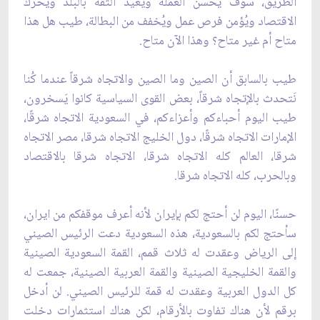
الطريق، سوف يُحسّن العملة ويُعيد الثقة بالبلد ‏ويُحرك
الاقتصاد ويُؤمن فرص عمل ويُخفف من البطالة، طيب هل هذا
متاح أم غير متاح؟ وهذا الآن متاح.‏
طيب بالسابق أن الصين وما الصين والاتجاه شرقاً عندما كُنا
نَتحدث بالإتجاه شرقاً، بعض القوى ‏السياسية كانوا يَسخرون،
طيب اليوم أحباءكم وأعزاءكم، في السعودية الاتجاه شرقًا،
الإمارات الاتجاه شرقًا، دول الخليج الاتجاه شرقا، ‏مصر الاتجاه
شرقا، العالم كله الاتجاه شرقا، الاتجاه شرقا بالاقتصاد
وبالحرب، كله الاتجاه شرقا.‏
حسنًا، اليوم لن أحتج لكم بإيران لأنه أعرف موقفكم من ايران،
سأحتج لكم بالسعودية، هذه السعودية ‏دعت الرئيس الصيني
إلى الرياض وعقدت له ثلاث قمم، القمة السعودية الصينية
والقمة الخليجية ‏الصينية والقمة العربية الصينية، جمعت له
كل الدول العربية وعقدت له قمة للرئيس الصيني. لن ‏أدخل
برقم لأن هناك تفاوت بالأرقام، لكن هناك استثمارات دخلت