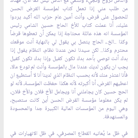
والناس تروح وتجيء ونلتقي مع الناس ليس كما الآن، فهناك
من ‏طلب مني إذا تعمل كتاب لمؤسسة القرض الحسن
للحصول على قرض، وأنت أمين عام حزب الله ‏أكيد يردوا
عليك، أنا عملت كتاب للأخ الحاج حسين الشامي رئيس
المؤسسة انه هذه عائلة محتاجة ‏إذا يمكن أن تعطوها قرضاً
وكذا ..الخ.، الحاج يتصل بي يقول لي بالنهاية أنت موقعك
محترم وكذا.. لكن سيدنا نحن عندنا نظام، النظام يقول ‏إذا
بدك أنت توصي بأحد بدك تكون كفيل وإذا بدك تكون كفيل
يجب ان يكون لديك عندنا مال ‏بالمؤسسة وأنت لم تودع مالا،
فأنا اعتذر منك لأنه بحسب النظام الذي لدينا أنا لا أستطيع ان
اعطيهم القرض، أنا أكبرته لأنه هكذا حفظت المؤسسة، لأنه لو
الحج حسين كان يجاملني أنا ويجامل الأخ فلان والأخ ‏فلان،
لم يكن معلوما مؤسسة القرض الحسن أين كانت ستصبح،
وهي اليوم من ‏المؤسسات المالية الكبيرة جدا والمحسودة
والمستهدفة.‏
في ظل ما يُعانيه القطاع المصرفي، في ظل الانهيارات في