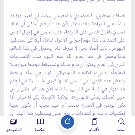
طبعًا بالموضوع الاقتصادي والمعيشي يجب أن نعيد ونؤكد
دائمًا على الزراعة والصناعة، الآن هناك ‏أرقام تُحكى أن هناك
تحسن بإقبال الناس على الزراعة، هناك تحسن في إقبال الناس
على الصناعة، ‏هذا مهم إخواني الأعزاء لماذا؟ أولًا كي نستطيع
النهوض، ثانيًا أصلًا نحن لا نعرف ماذا يحصل في هذا ‏العالم،
ماذا يحصل في هذا العالم الله أعلم. اليوم هناك اقتصاديات
كبرى في العالم يمكن أن ننام مساءً ‏ونستيقظ نجدها منهارة، لا
تتفاجأوا بشيء، الاتحاد السوفياتي انهار في ليلة واحدة
وبعض هذه القوى ‏التي تسمي نفسها كبرى وأساسية في العالم
قد تنهار في ليلة من الليالي، ما نراه الآن هو كما يقال رأس
‏جبل الجيلد، بعض الانهيارات البنكية الكبيرة. بكل الأحوال، أيًا
يكن الوضع في الخارج صعب أم جيد ‏يجب أن تكون لدينا
إمكانيات ذاتية وإكتفاءات ذاتية حتى يستطيع هذا البلد أن
يستمر في أي ظروف ‏سواءً كانت سيئة أم كانت جيدة. ‏
البحث
الأقسام
المكتبة
الملتيمديا