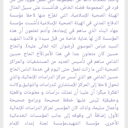
فرد في المجموعة فضله الخاصّ، فتأسّست على سبيل المثال
الهيئة الصحية الإسلامية، التي ‏تفرّع منها لاحقا مؤسسة
الدفاع المدني في الهيئة الصحية الإسلامية.تأسّست مؤسسة
جهاد البناء الذي ساهم ‏في إيجادها، وأنتم تعلمون أن هذه
المؤسسة كان لها عناية خاصة من قبل سيدنا و قائدنا الشهيد
السيد عباس ‏الموسوي (رضوان الله تعالى عليه). والحاج
حسين كان متعاون جدا في هذا الأمر.الأخ الحاج حسين
‏الشامي ساهم في تأسيس العديد من المستشفيات والمراكز
الصحية التي ما زالت تعمل حتى اليوم في ‏خدمة الناس.الحاج
حسين الشامي هو الذي أسس مركز الدراسات الإنمائية، والذي
تحول لاحقا إلى المركز ‏الإستشاري للدراسات والتوثيق،وكانت
الفكرة مبكّرا أن علينا أن نمتلك دراسات و معلومات واقعيّة
و‏حقيقيّة ليُبنى عليها خطط صحيحة وبرامج صحيحة
وأعمال سليمة، ولذلك كان المؤسس لمركز الدراسات ‏الإنمائية
الأول، إضافةً الى وقوفه إلى جانب المؤسسات الخدماتية
الأخرى، مؤسسة الشهيد،مؤسسة لجنة ‏إمداد الإمام