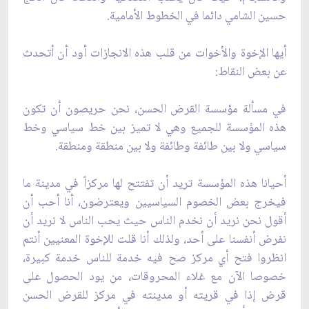
‏حسين الشامي دائما في الخطوط الأمامية.‏
أيها الإخوة والأخوات من قلب هذه الانجازات أود أن أتحدث
عن بعض النقاط:‏
في مسألة مؤسسة القرض الحسن، نحن حريصون أن تكون
هذه المؤسسة للجميع وهي لا تميز بين ‏خط سياسي وخط
سياسي ولا بين طائفة وطائفة ولا بين منطقة ومنطقة.‏
أحيانا هذه المؤسسة تريد أن تفتتح لها مركزاً في مدينة ما
فيخرج بعض الخصوم السياسيين ‏ويعترضون، أنا أحب أن
أقول نحن نريد أن نخدم الناس حيث يحب الناس لا نريد أن
نفرض أنفسنا ‏على أحد، ولذلك أنا قلت للإخوة المعنيين أنتم
انظروا فتح أي مركز صح فيه خدمة للناس خدمة ‏كبيرة،
خصوصا الآن مع غلاء المحروقات، من يود الحصول على
قرض إذا في قريته أو مدينته في ‏مركز للقرض الحسن