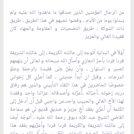
من الرجال المؤمنين الذين صدقوا ما عاهدوا الله عليه ولم
يبدلوا يوما من الأيام ، وقضوا نحبهم في هذا ‏الطريق ، طريق
ذات الشوكة ، طريق التضحيات و المقاومة والجهاد كان
فقيدنا الغالي والعزيز . ‏
أوّلاً في البداية أتوجه إلى عائلته الكريمة ، إلى عائلته الشريفة
فردا فردا بأحرّ التعازي وأسأل الله سبحانه و ‏تعالى أن يلهمهم
الصبر و السلوان ، وأن يمُنّ على فقيدنا بالرحمةِ وعلوّ
الدرجات ، وقبل ان أبدأ حديثي ، ‏كما أعزّي كل إخواني
خصوصًا الحاضرين في هذا اللقاء التأبيني والذين هم رفاق
دربه، إخوته ،أحبّائه ‏،أعزّته وأصدقائه. عزائنا واحد وفقدنا
لهذا الأخ الغالي والحبيب واحد.من واجبي قبل أن أدخل إلى
الكلمة ‏أن أعزّي بفقد أخٍ عزيزٍ و صديقٍ قديمٍ لي هو سماحة
القاضي الشيخ عبد الإله دبوق رحمة الله عليه ، ‏أتوجّه أيضا
إلى عائلته الشريفة والكريمة فردا فردا وأعزّيهم بفقد هذا
العالم العامل الصادق المخلص ‏الطّيب، وأسأل الله سبحانه