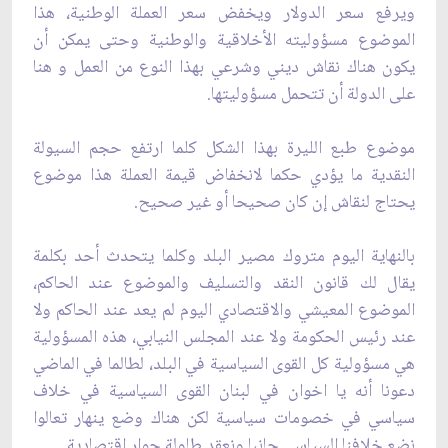
ويرفع سعر ‏الدولار ويخفض سعر العملة الوطنية، هذا
الموضوع مسؤوليته الأخلاقية والوطنية وحتى يمكن أن
يكون ‏هناك نقاش ديني وشرعي بهذا النوع من العمل و هنا
على الدولة أن تتحمل مسؤوليتها.‏
موضوع طبع الليرة بهذا الشكل كلما ارتفع حجم السيولة
النقدية ما يؤدي حكما لانخفاض قيمة ‏العملة هذا موضوع
يحتاج لنقاش إن كان صحيحا أو غير صحيح.‏
بالنهاية اليوم متروك مصير البلد وكلما يتحدث أحد بكلمة
يقال لك قانون النقد والتسليف ‏والموضوع عند الحاكم،
الموضوع المعيشي والاقتصادي اليوم لم يعد عند الحاكم ولا
عند رئيس ‏الحكومة ولا عند المجلس النيابي، هذه المسؤولية
هي مسؤولية كل القوى السياسية في البلد، لطالما في ‏الماضي
دعونا أنه يا اخوان في لبنان القوى السياسية في خلاف
سياسي في خصومات سياسية لكن ‏هناك وضع ينهار تعالوا
نضع خلافنا السياسي جانبا ونعقد طاولة حوار اقتصادية.‏