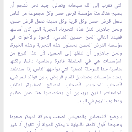
‏التي تقرب إلى الله سبحانه وتعالى، جيد نحن نُشجع أن
يصبح هناك مئة مؤسسة قرض حسن وكل ‏مجموعة من الناس
تعمل قرض حسن وكل قرية وكل مدينة تعمل قرض حسن،
ونحن جاهزين لنقل هذه التجربة، ‏التجربة التي كان أساسها
فقيدنا الغالي الحج حسين الشامي، الإخوة والأخوات في
مؤسسة القرض ‏الحسن يحملون هذه التجربة وهذه الخبرة،
ونحن جاهزون أن ننقلها إلى الجميع، لأن هذا النوع ‏من
المؤسسات هي في الحقيقة قادرة ومناسبة دائما، ولكنها
مناسبة جدا للمرحلة الصعبة التي ‏يواجهها الناس، إذا استطعنا
إيجاد مؤسسات وصناديق تقدم قروض بدون فوائد للمرضى،
لأصحاب ‏الحاجات، لأصحاب المصالح الصغيرة، لطلاب
الجامعات، للذين يريدون أن يتخصصوا هذا عمل ‏عظيم
ومطلوب اليوم في البلد.‏
بالوضع الاقتصادي والمعيشي الصعب وحركة الدولار صعودا
وهبوطا أقول كلمة، بالنهاية لا ‏يمكن للدولة أن تقول أنا غير