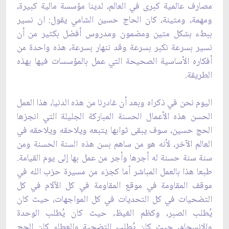
مصارف عالمية كبرى في العالم، لدينا ‏مؤسسة مالية كبيرة،
ومهمة، ومتينة، كان الحاج حسين الشامي يقول: ان نسير
ببطء بشكل متين ‏ومضمون ومدروس أفضل بكثير من أن
نسير بسرعة نكبر بسرعة وقد ننهار بسرعة، هذه واحدة من
أفكاره الأساسية الصحيحة التي عمل بالمؤسسات فيها بهذه
الطريقة.‏
اليوم نحن في ذكراه وبعد أن غادرنا من هذه الدنيا، هذا العمل
الحسن هذه الأعمال الحسنة المباركة ‏الجليلة التي انجزها
الحج حسين، سوف يبقى ثوابها يتبعه ويلاحقه ويلاحقه في
العالم الآخر، لأنه ‏هو من ساهم بسن هذه السنة الحسنة ومن
سنة سنة حسنة له أجرها وأجر من عمل بها إلى يوم ‏القيامة.
طبعا هذا بالعمل المباشر أما كجزء من مسيرة حزب الله في
موقف المقاومة في موقع ‏المقاومة في كل الآلام في كل
التضحيات في كل التحديات في كل المواجهات، حيث كان
يُطلب ‏الصبر، وكظم الغيظ، حيث كان يُطلب الوحدة
والانسجام، حيث كان يُطلب التضحية والعطاء كان الحج