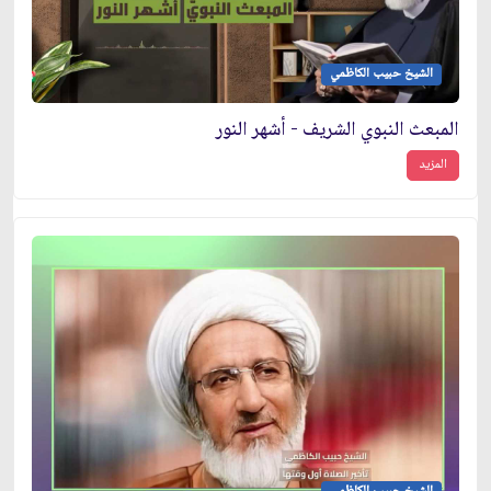
الشيخ حبيب الكاظمي
المبعث النبوي الشريف - أشهر النور
المزيد