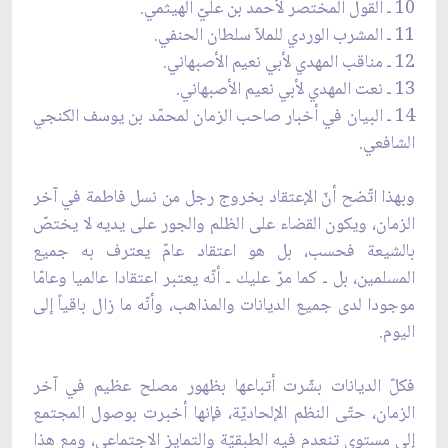
10 ـ القول المختصر لأحمد بن عليّ الهيثمي.
11 ـ المشرب الوردي للملاّ سلطان الحنفي.
12 ـ مناقب المهدي لأبي نعيم الأصبهاني.
13 ـ نعت المهدي لأبي نعيم الأصبهاني.
14 ـ البيان في أخبار صاحب الزمان لمحمّد بن يوسف الكنجي
الشافعي.
وبهذا اتّضح أنّ الإعتقاد بخروج رجل من نسل فاطمة في آخر
الزمان، ويكون القضاء على الظلم والجور على يديه لا يختصّ
بالشيعة فحسب، بل هو اعتقاد عامّ يعترف به جميع
المسلمين، بل ـ كما مرّ عليك ـ أنّه يعتبر اعتقادا عالميا وعامّا
موجودا لدى جميع الديانات والمذاهب، وأنّه ما زال باقياً إلى
اليوم.
فكلّ الديانات بشّرت أتباعها بظهور مصلح عظيم في آخر
الزمان، حتّى النظم الإلحاديّة، فإنها أخبرت بوصول المجتمع
إلى مستوى تنعدم فيه الطبقيّة والتمايز الاجتماعي، ومع هذا