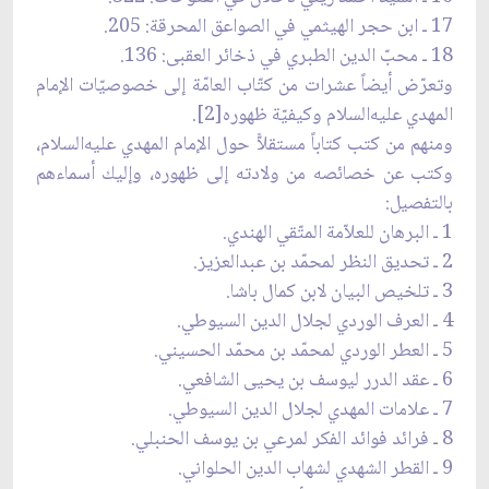
17 ـ ابن حجر الهيثمي في الصواعق المحرقة: 205.
18 ـ محبّ الدين الطبري في ذخائر العقبى: 136.
وتعرّض أيضاً عشرات من كتّاب العامّة إلى خصوصيّات الإمام
المهدي عليه‌السلام وكيفيّة ظهوره[2].
ومنهم من كتب كتاباً مستقلاًّ حول الإمام المهدي عليه‌السلام،
وكتب عن خصائصه من ولادته إلى ظهوره، وإليك أسماءهم
بالتفصيل:
1 ـ البرهان للعلاّمة المتّقي الهندي.
2 ـ تحديق النظر لمحمّد بن عبدالعزيز.
3 ـ تلخيص البيان لابن كمال باشا.
4 ـ العرف الوردي لجلال الدين السيوطي.
5 ـ العطر الوردي لمحمّد بن محمّد الحسيني.
6 ـ عقد الدرر ليوسف بن يحيى الشافعي.
7 ـ علامات المهدي لجلال الدين السيوطي.
8 ـ فرائد فوائد الفكر لمرعي بن يوسف الحنبلي.
9 ـ القطر الشهدي لشهاب الدين الحلواني.