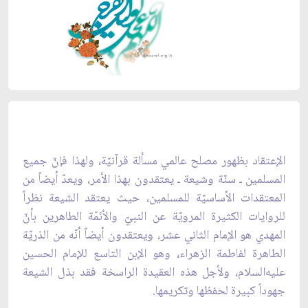
الإعتقاد بظهور مصلح عالمي مسألة قرآنيّة، ولهذا فإنّ جميع
المسلمين ـ سنّة وشيعة ـ يعتقدون بهذا الأمر، ويعدّ أيضاً من
المعتقدات الأساسيّة للمسلمين، حيث يعتقد الشيعة نظراً
للروايات الكثيرة المرويّة عن النبيّ والأئمّة الطاهرين بأنّ
المهدي هو الإمام الثاني عشر، ويعتقدون أيضاً أنّه من الذريّة
الطاهرة لفاطمة الزهراء، وهو الإبن التاسع للإمام الحسين
عليه‌السلام، ولأجل هذه العقيدة الراسخة فقد بذل الشيعة
جهوداً كبيرة لحفظها وتكريمها.