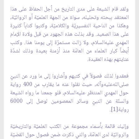
ولقد قام الشيعة علی مدى التاريخ من أجل الحفاظ علی هذا
المعتقد ببحثه وتحليله، سواءً من الجهة العلميّة أو الروائيّة،
وهكذا من الناحية التفسيريّة والكلاميّة، وكتبوا كتاباً كثيرة
على هذا الصعيد. وقد بذلت هذه الجهود من قبل ولادة الإمام
المهدي عليه‌السلام، ولا زالت مستمرّة إلى يومنا هذا. وكتب
أيضاً كبار العلماء من العامّة منذ أزمنة بعيدة وذلك لشدّة
عنايتهم بهذه العقيدة.
فعقدوا لذلك فصولاً في كتبهم وأشاروا إلى ما ورد عن النبيّ
صلى‌الله‌عليه‌وآله، حيث نقلوا عنه ما يقارب من 400 رواية
حول المهدي المنتظر عليه‌السلام، فلو جمعنا ما رواه الشيعة
والسنّة عن النبيّ وسائر المعصومين لوصل إلى 6000
رواية[1].
وإليك قائمة بأسماء مجموعة من الكتب العلميّة والتاريخيّة
والروائيّة لدى العامّة، والتي ذكرت ضمن فصول حول القضيّة