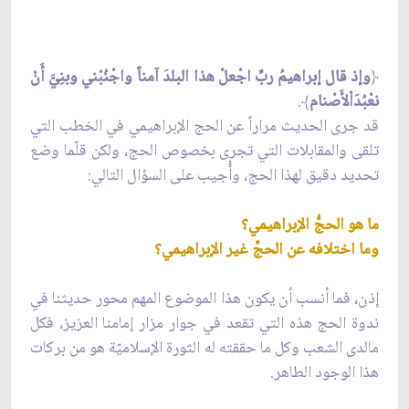
﴿
وإذ قال إبراهيمُ ربِّ اجْعلْ هذا البلدَ آمناً واجْنُبْني وبنِيَّ أَنْ
نعْبُدَاْلأَصْنام
﴾
.
قد جرى الحديث مراراً عن الحج الإبراهيمي في الخطب التي
تلقى والمقابلات التي تجرى بخصوص الحج، ولكن قلّما وضع
تحديد دقيق لهذا الحج، وأُجيب على السؤال التالي:
ما هو الحجُّ الإبراهيمي؟
وما اختلافه عن الحجِّ غير الإبراهيمي؟
إذن، فما أنسب أن يكون هذا الموضوع المهم محور حديثنا في
ندوة الحج هذه التي تقعد في جوار مزار إمامنا العزيز، فكل
مالدى الشعب وكل ما حققته له الثورة الإسلاميّة هو من بركات
هذا الوجود الطاهر.