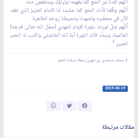
أللّهم أفِدْنا من الحج كما يفهمه أولياؤك وينتفعون منه.
أللّهم وفّقنا لأداء الحج كما جسّده لنا الامام العزيز الذي نقف
الآن في محضره وتشهدنا وتحيطنا روحه الطاهرة.
أللّهم صِلْ ثورتنا بثورة الإمام المهدي (عجّل الله تعالى فرجه)
العالمية، وسدّد قائد الثورة آية الله الخامنئي واكتب له النصر
1
المبين
.
1-محمّد محمدي ري شهري/ مجلة ميقات الحج.
2019-06-19
مقالات مرتبطة