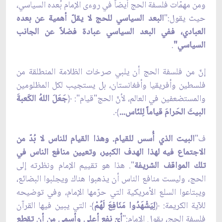
ومن مهمّات فلسفة الحج أيضاً في روءى الإمام بُعده السياسي،
حيث يقول:"
البعد السياسي للحج لا يقلّ أهمية عن بعده
العبادي، ففي البعد السياسي عبادة فضلاً عن الجانب
السياسي"
.
إنّ من فلسفة الحج أن يلبي صرخات الظلامة المنطلقة من
فلسطين وأفريقيا وأفغانستان، بل يستجيب لكل المظلومين
والمستضعفين في العالم، لأنّ الحج"قيام":
﴿
جَعَلَ اللهُ الكَعبةَ
البيتَ الحَرامَ قياماً لِلنّاس...
﴾
.
ف"
البيت الذي أُسس للقيام. وهذا القيام للناس لا بُدّ من
الاجتماع فيه لهذا الهدف الكبير، وتعيين منافع الناس في
تلك المواقف الشريفة
". هذا هو تقييم الإمام ونظرته إلى
الحج، وليست منافع الناس أن يذهبوا هناك ويجلبوا البضائع،
ويبتاعوا السلع الأمريكية التي حرّمها الإمام، وفي توضيحه
للآية الكريمة:
﴿
لِيَشْهَدُوا مَنَافِعَ لَهُمْ
﴾
التي يبين فيها القرآن
فلسفة الحج، يقول الإمام:"
أيّ نفع أعلى وأسمى من أن تقطع