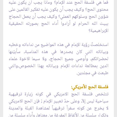
فما هي فلسفة الحج عند الإمام؟ وماذا يجب أن يكون عليه
محتوى الحج؟ وكيف يجب أن يكون عليه تفكير القائمين على
شؤون الحج وسلوكهم العملي؟ وكيف يجب أن يعمل الحجاج
ببيت الله الحرام لو أرادوا أداء الحج بصورته الحقيقية
الإبراهيمية؟
استخلصتُ رؤية الإمام في هذه المواضيع من نداءاته وخطبه
وبياناته التي كان يصدرها في هذه المناسبة، سأبيّنها
لحضراتكم، وأوصي جميع الحجاج، ولا سيما الاخوة علماء
الدين بمطالعة نداءات الإمام وبياناته بهذا الخصوص،والتي
طبعت في مجلدين.
فلسفة الحج الأمريكي:
تتلخص فلسفة الحج الامريكي في كونه زيارة ترفيهية
سياحية ليس إلاّ، وعلى حدّ تعبير الإمام ; فإن الحج الامريكي
لا يخرج عن كونه سفراً ترفيهياً لمشاهدة القبلة والمدينة
وتكرار سلسلة من الألفاظ المفرغة من معناها، وأداء سلسلة من