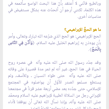
وبالطبع فانّني لا أعتقد بأنّ هذا البحث الواسع سأتممه في
هذه الكلمة، لكنني أرجو أن أتحدّث عنه بشكل مستفيض في
مناسبات أخرى.
ما هو الحجُّ الإبراهيمي؟
الحج الإبراهيمي: هو الحج الذي شرّعه الله تبارك وتعالى، وأمر
بأن يوءَذن به إبراهيم الخليل عليه السلام،
﴿
وَأَذِّن فِي النَّاسِ
بِالْحَجِّ
﴾
.
وقد جدّد رسول الله صلى الله عليه وآله في عصره روح
الحياة في هذا الحج، غير أنه لم تمر مدة قصيرة على وفاته
صلى الله عليه وآله حتى طواه النسيان ـ وللأسف، ولم
يستطع مسلمو الصدر الأوّل أن يواصلوه في المجتمع
الإسلامي، حتى جدّده بعد مضي أربعة عشر قرناً في مجتمعنا
الإيراني رجل من السلالة الطيبة لإبراهيم عليه السلام ومحمّد
صلى الله عليه وآله، وإننا نسأل الله تعالى أن يوفقنا لأداء
الحج بالشكل الذي رسم لنا معالمه; الإمامُ العزيز.