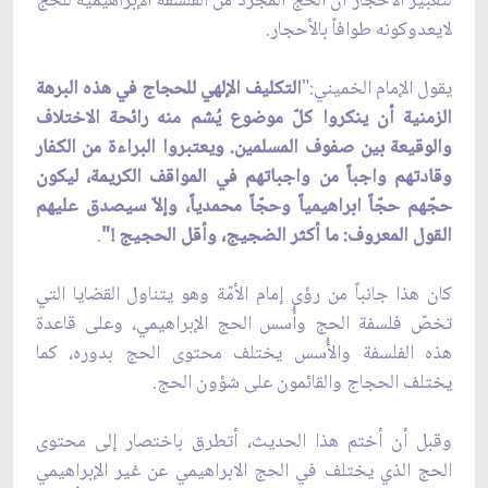
لتعبير الأحجار أنّ الحج المجرد من الفلسفة الإبراهيمية للحج
لايعدوكونه طوافاً بالأحجار.
يقول الإمام الخميني:"
التكليف الإلهي للحجاج في هذه البرهة
الزمنية أن ينكروا كلّ موضوع يُشم منه رائحة الاختلاف
والوقيعة بين صفوف المسلمين. ويعتبروا البراءة من الكفار
وقادتهم واجباً من واجباتهم في المواقف الكريمة، ليكون
حجّهم حجّاً ابراهيمياً وحجّاً محمدياً، وإلاّ سيصدق عليهم
القول المعروف: ما أكثر الضجيج، وأقل الحجيج !"
.
كان هذا جانباً من رؤى إمام الأمّة وهو يتناول القضايا التي
تخصّ فلسفة الحج وأُسس الحج الإبراهيمي، وعلى قاعدة
هذه الفلسفة والأُسس يختلف محتوى الحج بدوره، كما
يختلف الحجاج والقائمون على شؤون الحج.
وقبل أن أختم هذا الحديث، أتطرق باختصار إلى محتوى
الحج الذي يختلف في الحج الابراهيمي عن غير الإبراهيمي