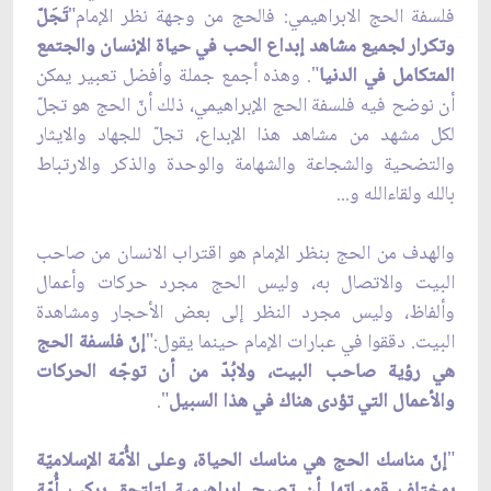
فلسفة الحج الابراهيمي: فالحج من وجهة نظر الإمام"
تَجَلّ
وتكرار لجميع مشاهد إبداع الحب في حياة الإنسان والجتمع
المتكامل في الدنيا
". وهذه أجمع جملة وأفضل تعبير يمكن
أن نوضح فيه فلسفة الحج الإبراهيمي، ذلك أنّ الحج هو تجلّ
لكل مشهد من مشاهد هذا الإبداع، تجلّ للجهاد والايثار
والتضحية والشجاعة والشهامة والوحدة والذكر والارتباط
بالله ولقاءالله و...
والهدف من الحج بنظر الإمام هو اقتراب الانسان من صاحب
البيت والاتصال به، وليس الحج مجرد حركات وأعمال
وألفاظ، وليس مجرد النظر إلى بعض الأحجار ومشاهدة
البيت. دققوا في عبارات الإمام حينما يقول:"
إنّ فلسفة الحج
هي رؤية صاحب البيت، ولابُدّ من أن توجّه الحركات
والأعمال التي تؤدى هناك في هذا السبيل
".
"
إنّ مناسك الحج هي مناسك الحياة، وعلى الأُمّة الإسلاميّة
بمختلف قومياتها أن تصبح إبراهيمية لتلتحق بركب أُمّة