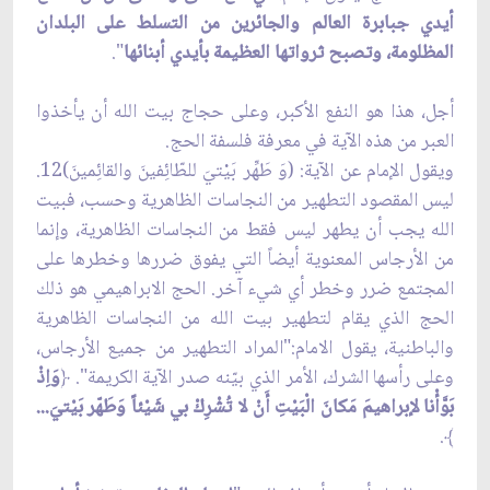
أيدي جبابرة العالم والجائرين من التسلط على البلدان
المظلومة، وتصبح ثرواتها العظيمة بأيدي أبنائها
".
أجل، هذا هو النفع الأكبر، وعلى حجاج بيت الله أن يأخذوا
العبر من هذه الآية في معرفة فلسفة الحج.
ويقول الإمام عن الآية: (وَ طَهِّر بَيْتيَ للطّائِفينَ والقائِمينَ)12.
ليس المقصود التطهير من النجاسات الظاهرية وحسب، فبيت
الله يجب أن يطهر ليس فقط من النجاسات الظاهرية، وإنما
من الأرجاس المعنوية أيضاً التي يفوق ضررها وخطرها على
المجتمع ضرر وخطر أي شيء آخر. الحج الابراهيمي هو ذلك
الحج الذي يقام لتطهير بيت الله من النجاسات الظاهرية
والباطنية، يقول الامام:"المراد التطهير من جميع الأرجاس،
وعلى رأسها الشرك، الأمر الذي بيّنه صدر الآية الكريمة".
﴿
وَاِذْ
بَوَّأْنا لإبراهيمَ مَكانَ الْبَيْتِ أَنْ لا تُشْرِكْ بي شَيْئاً وَطَهّر بَيْتيَ...
.
﴾