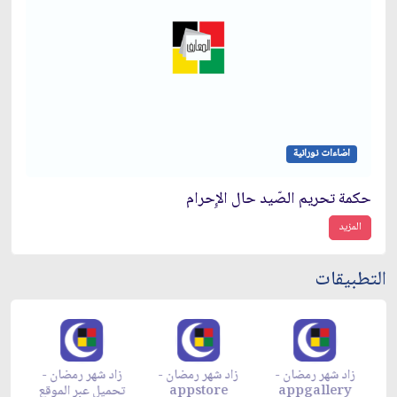
اضاءات نورانية
حكمة تحريم الصّيد حال الإِحرام
المزيد
التطبيقات
زاد شهر رمضان -
زاد شهر رمضان -
زاد شهر رمضان -
م
appgallery
appstore
تحميل عبر الموقع
تح