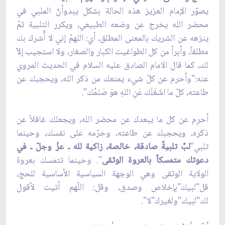
يصوّر الإمام العزيز هذه الحالة بشكل يبدوأنّ الملبي في
محضر الله يخرج عن وضعه الطبيعي، ويكرر التلبية ثمّ
ينزهه عن الشريك بالمعنى المطلق، أي: اللهمّ إني لا أُشرك بك
مطلقاً، وأبرأ من كل الطواغيت الكبار والصغار، ولا استجيب إلاّ
لك، كما قال الامام الصادق عليه السلام في الحديث المروي
عنه:"وأحرم عن كلّ شيء يمنعك من ذكر الله، ويحجبك عن
طاعته، كلّ ما اشَغَلَك عَنِ اللهِ هوَ صَنَمُك".
أحرِم عن كل ما يبعدك عن محضر الله، ويجعلك غافلاً عن
ذكره، ويحجبك عن طاعته، وحرّمه على نفسك، وحينما
تلبي"
لبِّ تلبيةً صادقة، خالصة، زاكية لله ـ عزّ وجلّ ـ في
دعوتك متمسكاً بالعروة الوثقى
". وحينما تتمسك بعروة
الولاية الوثقى وهي الوجهة السياسية الأساسية للحج،
قل"لبيك"بإخلاص وصدق، وقل: اللّهم أتيت لأقول
لك"لبيك"ولغيرك"لا".