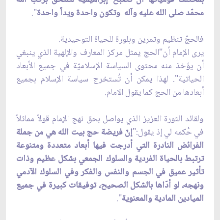
محمّد صلى الله عليه وآله وتكون واحدة ويداً واحدة
".
فالحجّ تنظيم وتمرين وبلورة للحياة التوحيدية.
يرى الإمام أن"الحج يمثل مركز المعارف والإلهية الذي ينبغي
أن يؤخذ منه محتوى السياسة الإسلاميّة في جميع الأبعاد
الحياتية". لهذا يمكن أن تُستخرج سياسة الإسلام بجميع
أبعادها من الحج كما يقول الامام.
ولقائد الثورة العزيز الذي يواصل بحق نهج الإمام قولاً مماثلاً
في حُكمه لي إذ يقول:"
إنّ فريضة حج بيت الله هي من جملة
الفرائض النادرة التي أدرجت فيها أبعاد متعددة ومتنوعة
ترتبط بالحياة الفردية والسلوك الجمعي بشكل عظيم وذات
تأثير عميق في الجسم والنفس والفكر وفي السلوك الآدمي
ونهجه، لو أدّاها بالشكل الصحيح، توفيقات كبيرة في جميع
الميادين المادية والمعنوية
".