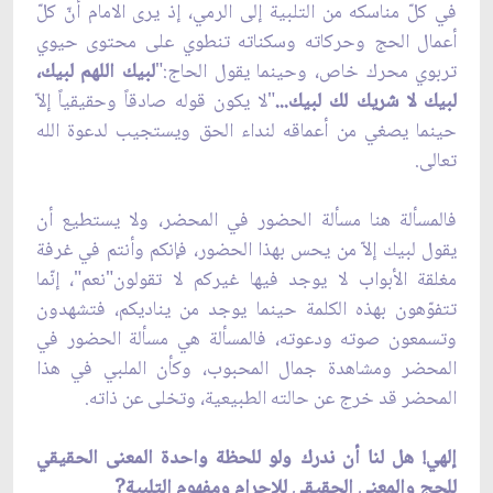
في كلّ مناسكه من التلبية إلى الرمي، إذ يرى الامام أنّ كلّ
أعمال الحج وحركاته وسكناته تنطوي على محتوى حيوي
تربوي محرك خاص، وحينما يقول الحاج:"
لبيك اللهم لبيك،
لبيك لا شريك لك لبيك...
"لا يكون قوله صادقاً وحقيقياً إلاّ
حينما يصغي من أعماقه لنداء الحق ويستجيب لدعوة الله
تعالى.
فالمسألة هنا مسألة الحضور في المحضر، ولا يستطيع أن
يقول لبيك إلاّ من يحس بهذا الحضور، فإنكم وأنتم في غرفة
مغلقة الأبواب لا يوجد فيها غيركم لا تقولون"نعم"، إنّما
تتفوّهون بهذه الكلمة حينما يوجد من يناديكم، فتشهدون
وتسمعون صوته ودعوته، فالمسألة هي مسألة الحضور في
المحضر ومشاهدة جمال المحبوب، وكأن الملبي في هذا
المحضر قد خرج عن حالته الطبيعية، وتخلى عن ذاته.
إلهي! هل لنا أن ندرك ولو للحظة واحدة المعنى الحقيقي
للحج والمعنى الحقيقي للإحرام ومفهوم التلبية?