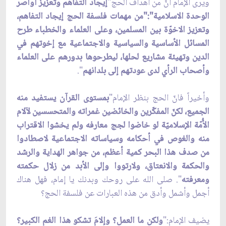
ويرى الإمام أنّ من أهداف الحج"
إيجاد التفاهم وتعزيز أواصر
الوحدة الاسلامية":"من مهمات فلسفة الحج إيجاد التفاهم،
وتعزيز الاخوّة بين المسلمين، وعلى العلماء والخطباء طرح
المسائل الأساسية والسياسية والاجتماعية مع إخوتهم في
الدين وتهيئة مشاريع لحلها، ليطرحوها بدورهم على العلماء
وأصحاب الرأي لدى عودتهم إلى بلدانهم
".
وأخيراً فانّ الحج بنظر الإمام"
بمستوى القرآن يستفيد منه
الجميع، لكنّ المفكّرين والخائضين غمراته والمتحسسين لآلام
الأُمّة الإسلاميّة لو خاضوا لجج معارفه ولم يخشوا الاقتراب
منه والغوص في أحكامه وسياساته الاجتماعية لاصطادوا
من صدف هذا البحر كمية أعظم، من جواهر الهداية والرشد
والحكمة والانعتاق، ولارتووا وإلى الأبد من زلال حكمته
ومعرفته
". صلى الله على روحك وبدنك يا إمام، فهل هناك
أجمل وأشمل وأدق من هذه العبارات عن فلسفة الحج؟
يضيف الإمام:"
ولكن ما العمل؟ وإلامَ تشكو هذا الغم الكبير؟