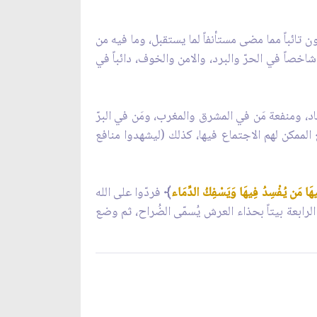
ون تائباً مما مضى مستأنفاً لما يستقبل، وما فيه من
اخصاً في الحرّ والبرد، والامن والخوف، دائباً في
، ومنفعة مَن في المشرق والمغرب، ومَن في البرّ
لممكن لهم الاجتماع فيها، كذلك (ليشهدوا منافع
يهَا مَن يُفْسِدُ فِيهَا وَيَسْفِكُ الدِّمَاء
﴾
فردّوا على الله
الرابعة بيتاً بحذاء العرش يُسمّى الضُراح، ثم وضع