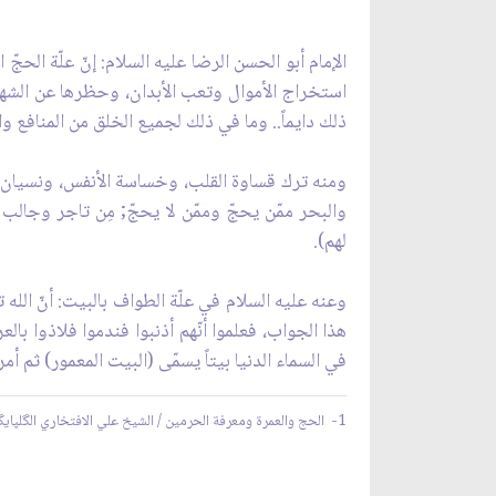
الإمام أبو الحسن الرضا عليه السلام: إنّ علّة الحجّ
استخراج الأموال وتعب الأبدان، وحظرها عن الشهوات 
ذلك دايماً.. وما في ذلك لجميع الخلق من المنافع وال
ومنه ترك قساوة القلب، وخساسة الأنفس، ونسيان ال
والبحر ممّن يحجّ وممّن لا يحجّ; مِن تاجر وجال
لهم).
وعنه عليه السلام في علّة الطواف بالبيت: أنّ الله ت
هذا الجواب، فعلموا أنّهم أذنبوا فندموا فلاذوا بال
في السماء الدنيا بيتاً يسمّى (البيت المعمور) ثم أ
1- الحج والعمرة ومعرفة الحرمين / الشيخ علي الافتخاري الگلپايگاني.