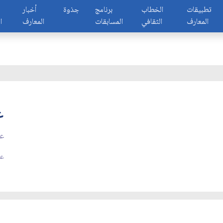
تطبيقات
الخطاب
برنامج
جذوة
أخبار
المعارف
الثقافي
المسابقات
المعارف
ا
ع
عل
عد