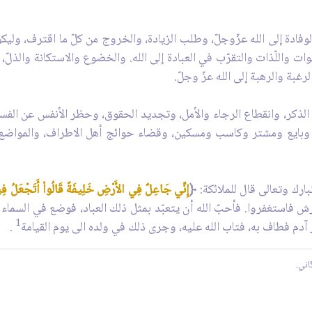
 الوفادة إلى الله عزّوجلّ، وطلب الزيادة، والخروج من كلّ ما اقترف، وليك
واللّذات والتقرّب في العبادة إلى الله. والخضوع والاستكانة والذلّ، ش
رغبة والرهبة إلى الله عزّ وجلّ.
ذكر، وانقطاع الرجاء والأمل، وتجديد الحقوق، وحظر الأنفس عن الفساد
ب وبايع ومشتر وكاسب ومسكين، وقضاء حوائج أهل الاطراف، والمواضع ا
بارك وتعالى قال للملائكة:
﴿
إِنِّي جَاعِلٌ فِي الأَرْضِ خَلِيفَةً قَالُواْ أَتَجْعَلُ فِ
عرش فاستغفروا. فأحبّ الله أن يتعبّد بمثل ذلك العباد، فوضع في السماء 
1
مر آدم فطاف به، فتاب الله عليه، وجرى ذلك في ولده الى يوم القيامة
.