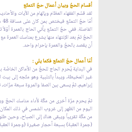
أقسام الحجّ وبيان أعمال حجّ التمتّع
لقد قسّم الفقهاء العظام وبإلهام من الآيات والأحاديث
الفاصلة. ففي حجّ التمتّع يأتي الحاج بالعمرة أوّلاً
الحجّ ثمّ بعد الإنتهاء منها يشرع بمناسك العمرة مع 
أن يقصد بالحجّ والعمرة بإحرام واحد.
أمّا أعمال حجّ التمتّع فكما يلي :
في البداية يُحرم الحاج للحجّ من الأماكن الخاصّة 
غير المخيطة، ويبدأ بالتلبية وهو متّجه إلى بيت 
إبراهيم، ثمّ يسعى بين الصفا والمروة سبعة مرّات، 
اليوم من الظهر إلى غروب الشمس في ذلك المكان 
من مكّة تقريباً ويبقى هناك إلى الصباح، وحين طل
(جمرة العقبة) بسبعة أحجار صغيرة (وجمرة العقبة