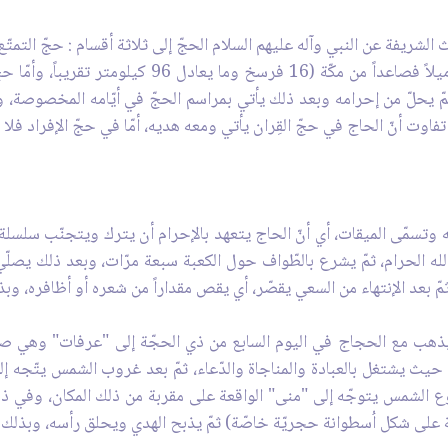
 الشريفة عن النبي وآله عليهم السلام الحجّ إلى ثلاثة أقسام : حجّ التمتّع، 
أمّا حجّ التمتّع فيختص بمن كان على مسافة 48 ميلاً فصا
 ثمّ يحلّ من إحرامه وبعد ذلك يأتي بمراسم الحجّ في أيّامه المخصوصة، ولك
تفاوت أنّ الحاج في حجّ القِران يأتي ومعه هديه، أمّا في حجّ الإفراد فلا 
به وتسمّى الميقات، أي أنّ الحاج يتعهد بالإحرام أن يترك ويتجنّب سلسل
الله الحرام، ثمّ يشرع بالطّواف حول الكعبة سبعة مرّات، وبعد ذلك يص
ثمّ بعد الإنتهاء من السعي يقصّر، أي يقص مقداراً من شعره أو أظافره، و
حيث يشتغل بالعبادة والمناجاة والدّعاء، ثمّ بعد غروب الشمس يتّجه
وع الشمس يتوجّه إلى "منى" الواقعة على مقربة من ذلك المكان، وفي ذ
 على شكل اُسطوانة حجريّة خاصّة) ثمّ يذبح الهدي ويحلق رأسه، وبذلك