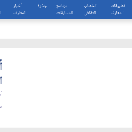
تطبيقات
الخطاب
برنامج
جذوة
أخبار
المعارف
الثقافي
المسابقات
المعارف
ا
أ
ا
أه
عدد