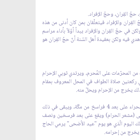
حجّ القِران، وحجّ الإفراد.
عداً من مكّة (16 فرسخ وما يعادل 96 كيلومتر تقريباً، وأمّا حجّ القِران والإفراد فيتعلّقان بمن كان أدنى من هذه
ن في حجّ القِران والإفراد يبدأ أوّلاً بأداء مراسم
هدي فيه ولكن بعقيدة أهل السّنة أنّ حجّ القِران هو
ة من المحرّمات على المُحرم، ويرتدي ثوبي الإحرام
لّي ركعتين صلاة الطواف في المحل المعروف بمقام
بذلك يخرج من الإحرام ويحلّ منه.
ثمّ يحرم مرّة اُخرى من مكّة لأداء مناسك الحجّ ويذهب مع الحجاج في اليوم السابع من ذي الحجّة إلى "عرفات" وهي صحراء على بعد 4 فراسخ من مكّة، ويبقى في ذلك
 إلى (مشعر الحرام) ويقع على بعد فرسخين ونصف
لك اليوم الّذي هو يوم "عيد الأضحى" يرمي الحاج
 يخرج من إحرامه.