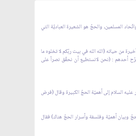
تّحاد المسلمين، والحجّ هو الشعيرة العباديّة التي
يرة من حياته (الله الله في بيت ربّكم لا تخلوه ما
 صرّح أحدهم : (نحن لانستطيع أن نحقّق نصراً على
 أميرالمؤمنين عليه السلام في بيان توصفة الأحكام كما ورد في نهج البلاغة الحكمة 252 أنّه أشار عليه السلام إلى أهميّة الحجّ الكبيرة وقال (فرض
ام الصادق عليه السلام وسيأتي شرحه بالتفصيل في ذيل الآية 26 إلى 28 من سورة الحجّ وبيان أهميّة وفلسفة وأسرار الحجّ هناك) فقال