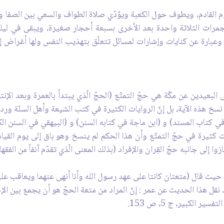
ليوم القادم، ويطوف حول الكعبة ويؤدّي صلاة الطواف والسعي بين الصفا و
مرات الثلاثة واحدة بعد الاُخرى بسبعة أحجار صغيرة، ويبقى في لي
ة وعبارة عن كنايات وإشارات لمسائل تتعلّق بتهذيب النفس ولها أغراض
بعيدين عن مكّة هي حجّ التمتّع (الحجّ الّذي يبتدأ بالعمرة وبعد الإنته
 نسخ هذه الآية، بل إنّ الروايات الكثيرة في كتب الشيعة وأهل السنّة و
في كتاب المسند) و (ابن ماجة في كتابه السنن) و (البيهقي في السنن 
رة في حجّ التمتّع وأن هذا الحكم لم ينسخ وهو باق إلى يوم القيامة. و
وا إلى جانبه حجّ القِران والإفراد (بذلك المعنى الّذي تقدّم آنفاً من الفقها
 قال (متعتان كانتا على عهد رسول الله وأنا أنهى عنهما ويعاقب عليهم
نقل هذا الحديث عن عمر : إنّ المراد من متعة الحجّ هو أن يجمع بين الإح
 الكبير، ج 5، ص 153.