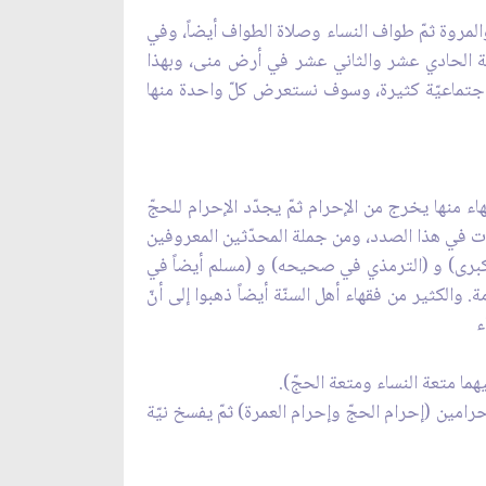
المروة ثمّ طواف النساء وصلاة الطواف أيضاً، وفي
لة الحادي عشر والثاني عشر في أرض منى، وبهذا
 إجتماعيّة كثيرة، وسوف نستعرض كلّ واحدة منها
اء منها يخرج من الإحرام ثمّ يجدّد الإحرام للحجّ
ردت في هذا الصدد، ومن جملة المحدّثين المعروفين
الكبرى) و (الترمذي في صحيحه) و (مسلم أيضاً في
الكثير من فقهاء أهل السنّة أيضاً ذهبوا إلى أنّ
ء
ا متعة النساء ومتعة الحجّ).
رامين (إحرام الحجّ وإحرام العمرة) ثمّ يفسخ نيّة