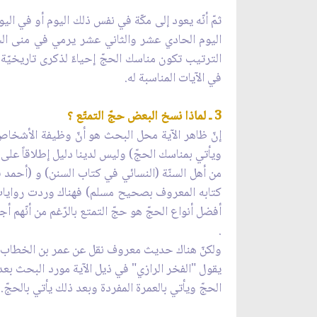
ثمّ أنّه يعود إلى مكّة في نفس ذلك اليوم أو في ا
اليوم الحادي عشر والثاني عشر يرمي في منى الج
الترتيب تكون مناسك الحجّ إحياءً لذكرى تاريخيّ
في الآيات المناسبة له.
3 ـ لماذا نسخ البعض حجّ التمتّع ؟
إنّ ظاهر الآية محل البحث هو أنّ وظيفة الأشخاص ال
ويأتي بمناسك الحجّ) وليس لدينا دليل إطلاقاً على
من أهل السنّة (النسائي في كتاب السنن) و (أحمد 
كتابه المعروف بصحيح مسلم) فهناك وردت روايات كثي
أفضل أنواع الحجّ هو حجّ التمتع بالرّغم من أنّهم أجاز
.
ولكنّ هناك حديث معروف نقل عن عمر بن الخطاب حيث
يقول "الفخر الرازي" في ذيل الآية مورد البحث بعد 
الحجّ ويأتي بالعمرة المفردة وبعد ذلك يأتي بالحجّ. التفسير