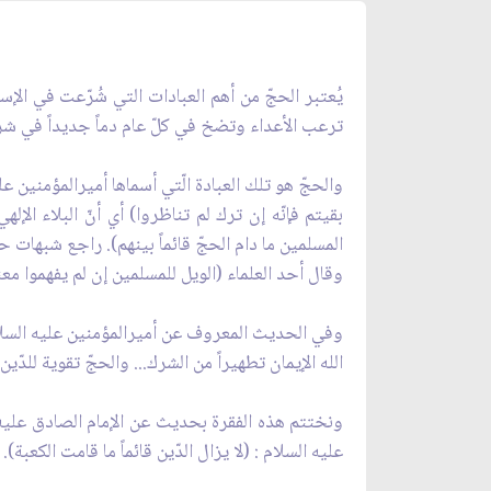
يُعتبر الحجّ من أهم العبادات التي شُرّعت في الإسل
ترعب الأعداء وتضخ في كلّ عام دماً جديداً في شر
والحجّ هو تلك العبادة الّتي أسماها أميرالمؤمنين ع
بقيتم فإنّه إن ترك لم تناظروا) أي أنّ البلاء ال
المسلمين ما دام الحجّ قائماً بينهم). راجع شبهات ح
وقال أحد العلماء (الويل للمسلمين إن لم يفهموا معنى
الله الإيمان تطهيراً من الشرك... والحجّ تقوية للدّين)
عليه السلام : (لا يزال الدّين قائماً ما قامت الكعبة).