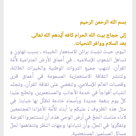
بسم الله الرحمن الرحيم
إلى حجاج بيت الله الحرام كافه أيّدهم الله تعالى.
بعد السلام ووافر التحيات.
اليوم، حيث نشِبت براثن الاستعمار الخبيثه ـ بسبب تهاون و
تساهل الشعوب الإسلاميه ـ في أعماق الأرض المترامية لأُمّة
القرآن، لتنهب جميع الثروات الوطنية والخيرات الطائلة،
ولتنشر الثقافة الاستعمارية المسمومة في أعماق قرى
وقصبات العالم الإسلاميّ، ولتقضي على ثقافة القرآن، وتجنّد
الشباب أفواجاً في خدمة الأجانب والمستعمرين، وتطلع علينا
كلَّ يوم بنغمة جديدة وبأسماء خادعة تظلّل بها شبابنا. في
مثل هذه الظروف ; عليكم يا أبناء الأُمّة الأعزاء! المجتمعين
لأداء مناسك الحجّ في أرض الوحي هذه، أن تستثمروا الفرصة
وتفكّروا في الحلّ، وأن تتبادلوا وجهات النظر وتتفاهموا لحلّ
مسائل المسلمين المستعصية.