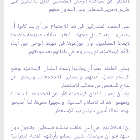
لاتغفلوا عن مساعدة الرجال المضحّين الذين يناضلون على
طريق تحرير فلسطين وعن التعاون معهم.
على العلماء المشاركين في هذا الاجتماع، من أيّ بلد كانوا، أن
يصدروا ـ بعد تبادل وجهات النظر ـ بيانات صريحة واضحة
لايقاظ المسلمين، وأن يوزّعوها في مهبط الوحي بين أبناء
الأُمَّة الإسلاميّة، ثم ينشروها في بلدانهم بعد عودتهم.
وعلى العلماء أيضاً أن يطالبوا زعماء البلدان الإسلاميّة بوضع
الإسلام نصبَ أعينهم، ويتجنّبوا الاختلافات، ويبحثوا عن
علاج للتخلص من مخالب الاستعمار.
ولو أنّ زعماء البلدان الإسلاميّة كفّوا عن الاختلافات الداخلية
وتفهموا أهداف الاسلام السامية، واتّجهوا نحوها، لما أصبحوا
بهذه الحالة أسرى ذليلين بيد الإستعمار.
إنّ اختلافاتهم، هي التي خلقت مشكلة فلسطين، وتحول دون
حلّها. فلو أنّ سبعمائة مليون مسلم، بأرضهم الغنية المترامية