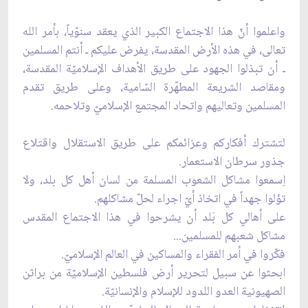
واعلموا أنّ هذا الاجتماع الكبير الذي يعقد سنوّياً، بأمر الله
تعالى، في هذه الأرض المقدسة، يفرض عليكم ـ أنتم المسلمين
ـ أن تبذلوا الجهود على طريق الأهداف الإسلاميّة المقدسة،
ومقاصد الشريعة المطهّرة السّامية، وعلى طريق تقدم
المسلمين وتعاليهم واتحاد المجتمع الإسلاميّ وتلاحمه.
لتشترك أفكاركم وعزائمكم على طريق الاستقلال واقتلاع
جذور سرطان الاستعمار.
اِسمعوا مشاكل الشعوب المسلمة من لسان أهل كل بلد، ولا
تؤلوا جهداً في اتخاذ أيّ اجراء لحلّ مشاكلهم.
على أهالي كل بَلد أن يشرحوا في هذا الاجتماع المقدس
مشاكل شعبهم للمسلمين...
فكّروا في أمر الفقراء والمساكين في العالم الإسلاميّ.
ابحثوا عن سبيل لتحرير أرض فلسطين الإسلاميّة من براثن
الصهيونية العدو اللدود للإسلام والإنسانيّة.