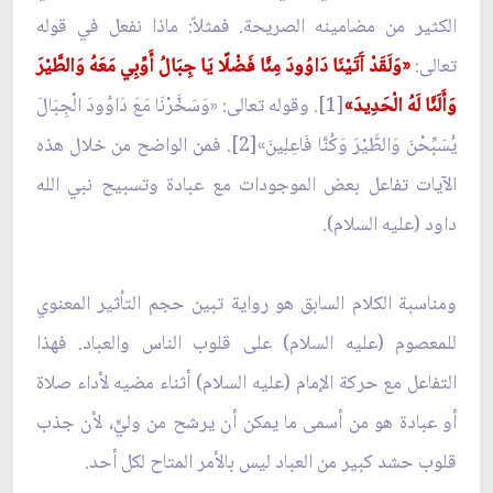
الكثير من مضامينه الصريحة. فمثلاً: ماذا نفعل في قوله
تعالى:
«وَلَقَدْ آَتَيْنَا دَاوُودَ مِنَّا فَضْلًا يَا جِبَالُ أَوِّبِي مَعَهُ وَالطَّيْرَ
وَأَلَنَّا لَهُ الْحَدِيدَ»
[1]. وقوله تعالى: «وَسَخَّرْنَا مَعَ دَاوُودَ الْجِبَالَ
يُسَبِّحْنَ وَالطَّيْرَ وَكُنَّا فَاعِلِينَ»[2]. فمن الواضح من خلال هذه
الآيات تفاعل بعض الموجودات مع عبادة وتسبيح نبي الله
داود (عليه السلام).
ومناسبة الكلام السابق هو رواية تبين حجم التأثير المعنوي
للمعصوم (عليه السلام) على قلوب الناس والعباد. فهذا
التفاعل مع حركة الإمام (عليه السلام) أثناء مضيه لأداء صلاة
أو عبادة هو من أسمى ما يمكن أن يرشح من وليٍّ، لأن جذب
قلوب حشد كبير من العباد ليس بالأمر المتاح لكل أحد.