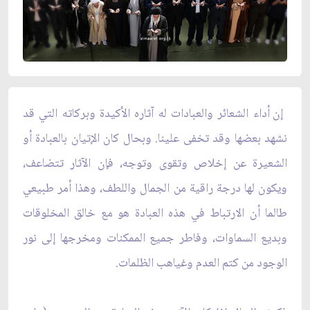
إن أداء الشعائر والعبادات له آثاره الأكيدة وبركاته التي قد
نشهد بعضها وقد تخفى علينا. وبحال كان الإتيان بالعبادة أو
الشعيرة عن إخلاص وتقوى وتوجه، فإن الآثار تتضاعف،
ويكون لها درجة راقية من الجمال واللطف، وهذا أمر طبيعي
طالما أن الارتباط في هذه العبادة هو مع خالق المخلوقات
وبديع السماوات، وفاطر جميع الممكنات ومخرجها إلى نور
الوجود من كتم العدم وغياهب الظلمات.