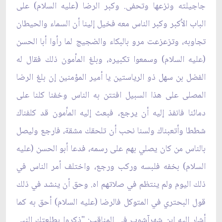
جاجيلته ونزعها وتحفى. وكبر الرضا (عليه السلام) على
الباب الأكبر وكبر الناس معه فخيل إلينا أن السماء والحيطان
تجاوبه، وتزعزعت مرو بالبكاء والضجيج لما رأوا أبا الحسن
(عليه السلام) وسمعوا تكبيره، وبلغ المأمون ذلك فقال له
الفضل بن سهل ذو الرياستين يا أمير المؤمنين إن بلغ الرضا
المصلى على هذا السبيل افتتن به الناس وخفنا كلنا على
دمائنا فانفذ إليه أن يرجع، فبعث إليه المأمون قد كلفناك
شططا وأتعبناك ولسنا نحب أن تلحقك مشقة، فارجع وليصل
بالناس من كان يصلي بهم على رسمه، فدعا أبو الحسن (عليه
السلام) بخفه فلبسه وركب ورجع، واختلف أمر الناس في
ذلك اليوم ولم ينتظم في صلاتهم اه. وحق أن ينشد في ذلك
قول البحتري في المتوكل فالرضا (عليه السلام) أحق به كما
أشار إليه ابن شهرآشوب في المناقب: "ذكروا بطلعتك النبي