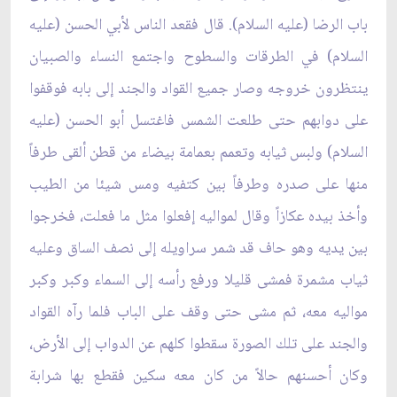
باب الرضا (عليه السلام). قال فقعد الناس لأبي الحسن (عليه
السلام) في الطرقات والسطوح واجتمع النساء والصبيان
ينتظرون خروجه وصار جميع القواد والجند إلى بابه فوقفوا
على دوابهم حتى طلعت الشمس فاغتسل أبو الحسن (عليه
السلام) ولبس ثيابه وتعمم بعمامة بيضاء من قطن ألقى طرفاً
منها على صدره وطرفاً بين كتفيه ومس شيئا من الطيب
وأخذ بيده عكازاً وقال لمواليه إفعلوا مثل ما فعلت، فخرجوا
بين يديه وهو حاف قد شمر سراويله إلى نصف الساق وعليه
ثياب مشمرة فمشى قليلا ورفع رأسه إلى السماء وكبر وكبر
مواليه معه، ثم مشى حتى وقف على الباب فلما رآه القواد
والجند على تلك الصورة سقطوا كلهم عن الدواب إلى الأرض،
وكان أحسنهم حالاً من كان معه سكين فقطع بها شرابة