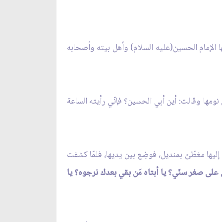
ها الإمام الحسين(عليه السلام) وأهل بيته وأصحابه
ومها وقالت: أين أبي الحسين؟ فإنّي رأيته الساعة
إليها مغطّىً بمنديل، فوضِع بين يديها، فلمّا كشفت
ي على صغر سنّي؟ يا أبتاه مَن بقي بعدك نرجوه؟ يا