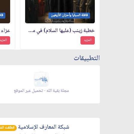
قافلة السبايا وأحزان الأربعين
قاف
خطبة زينب (عليها السلام) في مجلس يزيد: محاكمة الطغيان في عقر داره
المزيد
المزيد
التطبيقات
 الموقع
مجلة بقية الله - تحميل عبر الموقع
شبكة المعارف الإسلامية
انطلقت الشبكة 