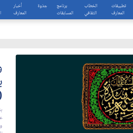
تطبيقات
الخطاب
برنامج
جذوة
أخبار
المعارف
الثقافي
المسابقات
المعارف
ا
و
ب
(
بن
عل
وأ