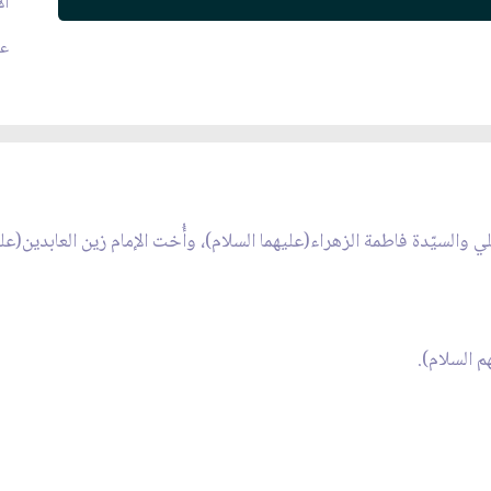
ال
عدد
والسيّدة فاطمة الزهراء(عليهما السلام)، وأُخت الإمام زين العابدين(عليه 
 السلام).