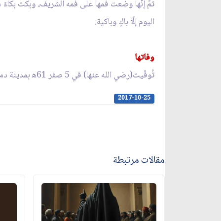
ثمّ إنّها وضعت فمها على فمه الشريف، وبكت بكاءً ش
اليوم إلّا باكٍ وباكية.
وفاتها
تُوفّيت(رضي الله عنها) في 5 صفر 61ﻫ بمدينة دمشق، ودُفنت بقرب المسجد الأُموي، وقبرها معروف يُزار.
2017-10-25
مقالات مرتبطة