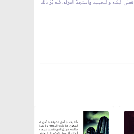
لى البكاء والنحيب، واستجدّ العزاء، فلم يُرَ ذلك