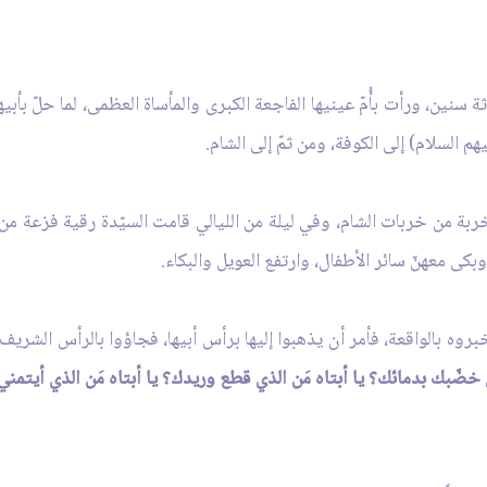
نين، ورأت بأُمّ عينيها الفاجعة الكبرى والمأساة العظمى، لما حلّ بأبي
م السلام) إلى الكوفة، ومن ثمّ إلى الشام.
خربة من خربات الشام، وفي ليلة من الليالي قامت السيّدة رقية فزعة من ن
بكى معهنّ سائر الأطفال، وارتفع العويل والبكاء.
خبروه بالواقعة، فأمر أن يذهبوا إليها برأس أبيها، فجاؤوا بالرأس الشريف 
ي خضّبك بدمائك؟ يا أبتاه مَن الذي قطع وريدك؟ يا أبتاه مَن الذي أيتمن