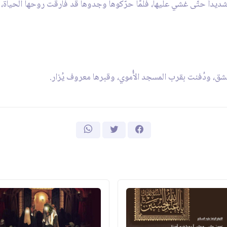
ديداً حتّى غشي عليها، فلمّا حرّكوها وجدوها قد فارقت روحها الحياة، فع