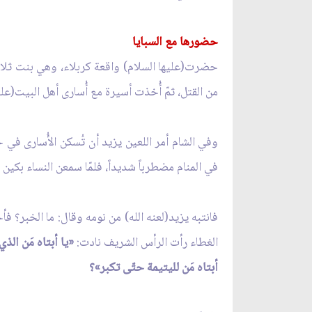
حضورها مع السبايا
حضرت(عليها السلام) واقعة كربلاء، وهي بنت ثلاثة س
من القتل، ثمّ أُخذت أسيرة مع أُسارى أهل البيت(عليه
وفي الشام أمر اللعين يزيد أن تُسكن الأُسارى في 
في المنام مضطرباً شديداً، فلمّا سمعن النساء بكين و
فانتبه يزيد(لعنه الله) من نومه وقال: ما الخبر؟ فأ
الغطاء رأت الرأس الشريف نادت:
«يا أبتاه مَن الذ
أبتاه مَن لليتيمة حتّى تكبر»؟