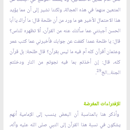
المتعين منهما في هذه العجالة، ولكننا نشير إلى أن مما يؤيد
هذا الاحتمال الأخير هو ما ورد من أن طلحة قال: ما أراك يا أبا
الحسن أجبتني عما سألتك عنه من القرآن، ألا تظهره للناس؟
قال: يا طلحة عمدا كففت عن جوابك فأخبرني عما كتب عمر
وعثمان أقرآن كله أم فيه ما ليس بقرآن؟ قال طلحة: بل قرآن
كله، قال: إن أخذتم بما فيه نجوتم من النار ودخلتم
29
الجنة...الخ
.
الإفتراءات المغرضة
وأذكر هنا بالمناسبة أن البعض ينسب إلى الإمامية أنهم
يشكون في نسبة هذا القرآن إلى النبي صلى الله عليه وآله،