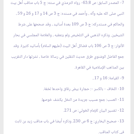
7- المصدر السابق: ص 63.8- رواه الترمذي في سننه: ج 5 باب مناقب أهل بيت
النبي صلى الله عليه وآله ، وأحمد في مسنده: ج 3 ص 14 و 17 و 26 و 59 ،
والحاكم في مستدركه: ج 3 ص 109 بعدة أسانيد ، وقد صححها على شرط
الشيخين. وذكره الذهبي في التلخيص ولم يتعقبه ، والعلامة المجلسي في بحار
الأنوار: ج 3 ص 106 باب فضائل أهل البيت (عليهم السلام) بأسانيد كثيرة. وقد
جمع الفاضل الوشنوي طرق حديث الثقلين في رسالة خاصة ، نشرتها دار التقريب
بين المذاهب الإسلامية في القاهرة.
9- القيامة: 16 و 17..
10- اللخاف - بالكسر -: حجارة بيض رقاق واحدها لخفة.
11- العسب: جمع عسيب جريدة من النخل يكشف خوصها.
12- تفسير البيان للإمام الخوئي: ص 271.
13- صحيح البخاري: ج 6 ص 230. وذكره أيضا في باب مناقب زيد بن ثابت
في كتاب المناقب.