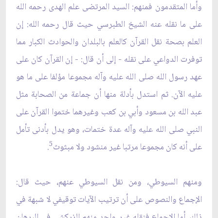
وأما المتقدمون فمنهم: السيد المرتضى علم الهدى رحمه الله
على ما نقله عنه الشيخ الطبرسي حيث قال رحمه الله: إن
العلم بصحة نقل القرآن كالعلم بالبلدان والحوادث الكبار مما
توفرت الدواعي على نقله - إلى أن قال: - إن القرآن كان على
عهد رسول الله صلى الله عليه وآله مجموعا مؤلفا على ما هو
عليه الآن. ثم استدل بأدلة منها أن جماعة من الصحابة مثل
عبد الله بن مسعود وأبي بن كعب وغيرهما ختموا القرآن على
النبي صلى الله عليه وآله عدة ختمات، وهو يدل بأدنى تأمل
5
على أنه كان مجموعا مرتبا غير منشود ولا مبثوث
.
ومنهم السيوطي، ومن نقل السيوطي عنهم، حيث قال:
الإجماع والنصوص على أن ترتيب الآيات توقيفي لا شبهة في
ذلك. أما الإجماع فنقله غير واحد منهم الزركشي في البرهان