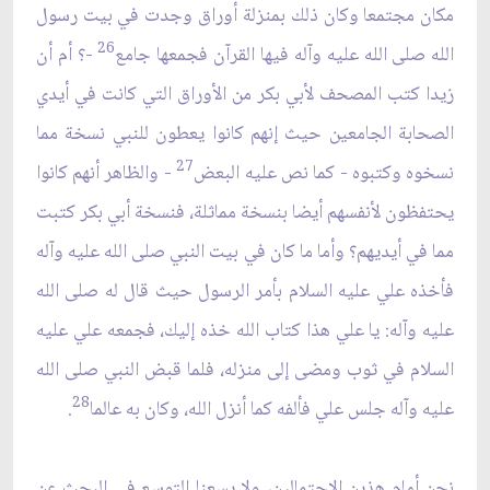
مكان مجتمعا وكان ذلك بمنزلة أوراق وجدت في بيت رسول
26
الله صلى الله عليه وآله فيها القرآن فجمعها جامع
-؟ أم أن
زيدا كتب المصحف لأبي بكر من الأوراق التي كانت في أيدي
الصحابة الجامعين حيث إنهم كانوا يعطون للنبي نسخة مما
27
نسخوه وكتبوه - كما نص عليه البعض
- والظاهر أنهم كانوا
يحتفظون لأنفسهم أيضا بنسخة مماثلة، فنسخة أبي بكر كتبت
مما في أيديهم؟ وأما ما كان في بيت النبي صلى الله عليه وآله
فأخذه علي عليه السلام بأمر الرسول حيث قال له صلى الله
عليه وآله: يا علي هذا كتاب الله خذه إليك، فجمعه علي عليه
السلام في ثوب ومضى إلى منزله، فلما قبض النبي صلى الله
28
عليه وآله جلس علي فألفه كما أنزل الله، وكان به عالما
.
نحن أمام هذين الاحتمالين، ولا يسعنا التوسع في البحث عن