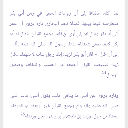
هذا كله، مضافا إلى أن روايات الجمع في زمن أبي بكر
متعارضة فيما بينها، فمثلا نجد البخاري تارة يروي أن عمر
أتى أبا بكر وقال له: إني أرى أن تأمر بجمع القرآن، فقال له أبو
بكر: كيف تفعل شيئا لم يفعله رسول الله صلى الله عليه وآله -
إلى أن قال: - قال أبو بكر لزيد: إنك رجل شاب لا نتهمك...قال
زيد: فتتبعت القرآن أجمعه من العسب واللخاف وصدور
24
الرجال
.
وتارة يروي عن أنس ما ينافي ذلك، يقول أنس: مات النبي
صلى الله عليه وآله ولم يجمع القرآن غير أربعة: أبو الدرداء،
25
ومعاذ بن جبل، وزيد بن ثابت، وأبو زيد، ونحن ورثناه
.