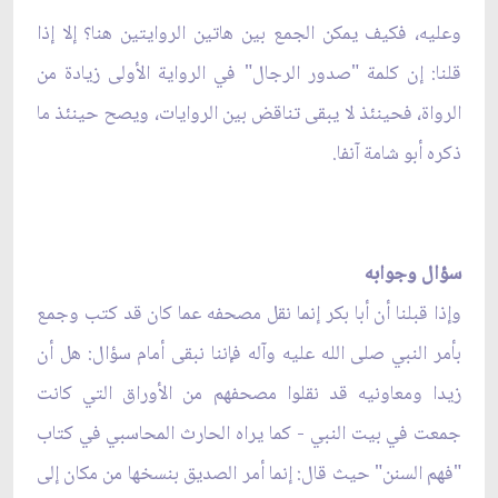
وعليه، فكيف يمكن الجمع بين هاتين الروايتين هنا؟ إلا إذا
قلنا: إن كلمة "صدور الرجال" في الرواية الأولى زيادة من
الرواة، فحينئذ لا يبقى تناقض بين الروايات، ويصح حينئذ ما
ذكره أبو شامة آنفا.
سؤال وجوابه
وإذا قبلنا أن أبا بكر إنما نقل مصحفه عما كان قد كتب وجمع
بأمر النبي صلى الله عليه وآله فإننا نبقى أمام سؤال: هل أن
زيدا ومعاونيه قد نقلوا مصحفهم من الأوراق التي كانت
جمعت في بيت النبي - كما يراه الحارث المحاسبي في كتاب
"فهم السنن" حيث قال: إنما أمر الصديق بنسخها من مكان إلى