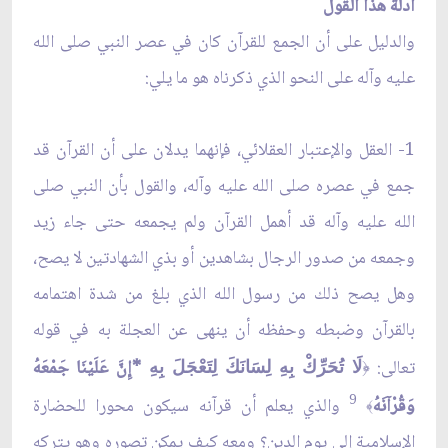
أدلة هذا القول
والدليل على أن الجمع للقرآن كان في عصر النبي صلى الله
عليه وآله على النحو الذي ذكرناه هو ما يلي:
1- العقل والإعتبار العقلائي، فإنهما يدلان على أن القرآن قد
جمع في عصره صلى الله عليه وآله، والقول بأن النبي صلى
الله عليه وآله قد أهمل القرآن ولم يجمعه حتى جاء زيد
وجمعه من صدور الرجال بشاهدين أو بذي الشهادتين لا يصح،
وهل يصح ذلك من رسول الله الذي بلغ من شدة اهتمامه
بالقرآن وضبطه وحفظه أن ينهى عن العجلة به في قوله
تعالى:
*إِنَّ عَلَيْنَا جَمْعَهُ
﴿
لَا تُحَرِّكْ بِهِ لِسَانَكَ لِتَعْجَلَ بِهِ
9
وَقُرْآنَهُ
والذي يعلم أن قرآنه سيكون محورا للحضارة
﴾
الإسلامية إلى يوم الدين؟ ومعه كيف يمكن تصوره وهو يتركه