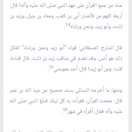
عنه: من جمع القرآن على عهد النبي صلى الله عليه وآله؟ قال:
أربعة كلهم من الأنصار: أبي بن كعب، ومعاذ بن جبل، وزيد بن
14
ثابت، وأبو زيد، ونحن ورثناه
.
قال الشارح العسقلاني: قوله "أبو زيد ونحن ورثناه" القائل
ذلك هو أنس، وقد تقدم في مناقب زيد بن ثابت. قال قتادة:
15
قلت: ومن أبو زيد؟ قال: أحد عمومتي
.
ومنها: ما أخرجه النسائي بسند صحيح عن عبد الله بن عمر
قال: جمعت القرآن، فقرأت به كل ليلة، فبلغ النبي صلى الله
16
عليه وآله فقال: أقرأه في شهر
.