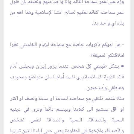
وزد على عمر سماحة القائد وانا واحد منهم ونعتقد بان طول
عمر سماحته كقائد عظيم لصالح امتنا الإسلامية وهذا اهم من
بقاء اي واحد منا.
- هل لديكم ذكريات خاصة مع سماحة الإمام الخامنئي نظرا
لعلاقتكم العميقة؟!
● بشكل طبيعي كل شخص عندما يزور إيران ويجلس أمام
قائد الثورة الإسلامية يرى نفسه أمام انسان متواضع ومحبوب
وعاطفي وأب حنون.
مثلا عندما نلتقي مع سماحته للساعة او ساعة ونصف او اكثر
او اقل يستمع الى كلامنا ويبتسم دائما ونرى في عينيه
المحبة والصداقة، المحبة والصداقة لنفس الشخص
والأصدقاء والإخوة في المقاومة يعني حتى آباءنا الذين تربينا