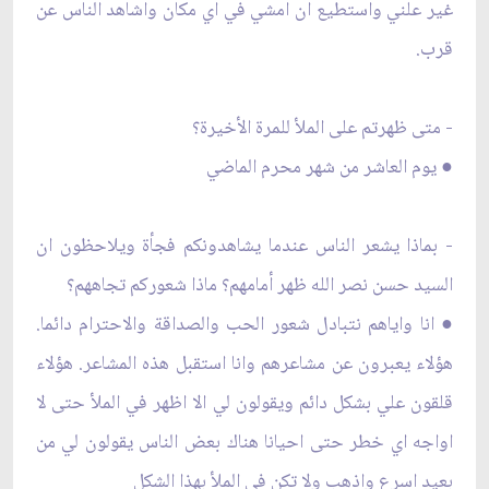
غير علني واستطيع ان امشي في اي مكان واشاهد الناس عن
قرب.
- متى ظهرتم على الملأ للمرة الأخيرة؟
● يوم العاشر من شهر محرم الماضي
- بماذا يشعر الناس عندما يشاهدونكم فجأة ويلاحظون ان
السيد حسن نصر الله ظهر أمامهم؟ ماذا شعوركم تجاههم؟
● انا واياهم نتبادل شعور الحب والصداقة والاحترام دائما.
هؤلاء يعبرون عن مشاعرهم وانا استقبل هذه المشاعر. هؤلاء
قلقون علي بشكل دائم ويقولون لي الا اظهر في الملأ حتى لا
اواجه اي خطر حتى احيانا هناك بعض الناس يقولون لي من
بعيد اسرع واذهب ولا تكن في الملأ بهذا الشكل