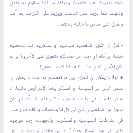
يأخذ تهديدنا بعين الاعتبار ومتاكد من اننا سنقوم بما نقول
ونتوعد هذا يزيد على قناعتنا ويزيد على التزامنا بما آمنا
ونعمل على اساس ما نعلمه ونعتقد.
- قبل ان تكون شخصية سياسية او عسكرية انت شخصية
دينية. برأيكم اي صفة من صفاتكم تتفوق على الأخرى؟ لو لم
تكن الأمين العام لحزب الله ماذا كنت ستفعل؟!
● اولا لا يمكن ان نجزئ بين ما تفضلتم به. مثلا لا يمكن ان
نفصل الدين عن السياسة او العسكر وهذا الأمر ليس دقيقا. انا
اشعر دائما بانني طالب علوم دينية وهذه المسألة لم ولن
تتجزأ من شخصيتي لان في كل الاجتماعات واللقاءات وحتى
في نشاطاتنا السياسية والعسكرية والجهادية ربنا موجود
دائما. في هذا المجال هناك آيات وروايات واحاديث عن اهل