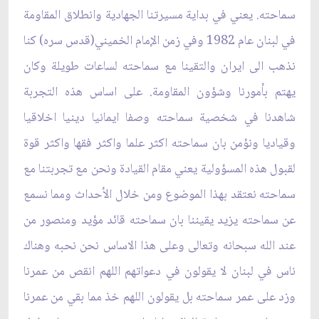
سماحته. يعني في بداية مسيرتنا الجهادية وانطلاق المقاومة
في لبنان عام 1982 وفي زمن الإمام الخميني(قدس سره) كنا
نذهب الى ايران والتقينا مع سماحته لساعات طويلة وكان
يهتم بأمورنا وشؤون المقاومة. على اساس هذه التجربة
شاهدنا في شخصية سماحته وصفا ايمانيا دينيا اخلاقيا
وقياديا ونؤمن بان سماحته اكثر علما واكثر فقها واكثر قوة
لقبول هذه المسؤولية يعني مقام القيادة ونحن مع تجربتنا مع
سماحته نعتقد بهذا الموضوع ومن خلال الأحداث ومما نسمع
عن سماحته يزيد يقيننا بان سماحته قائد مؤيد ومنصور من
عند الله سبحانه وتعالى وعلى هذا الاساس نحن نحبه وهناك
ناس في لبنان لا يقولون في دعواتهم اللهم انقص من عمرنا
وزد على عمر سماحته بل يقولون اللهم خذ مما بقي من عمرنا