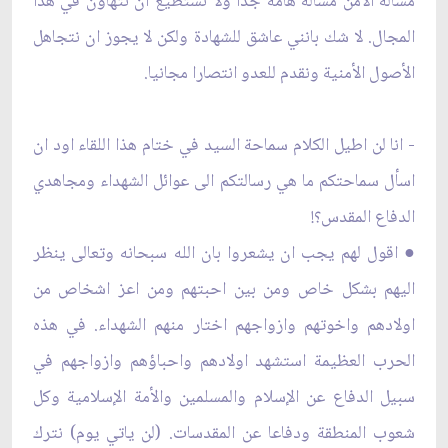
مسألة الأمن مسألة هامة جدا ولا نستطيع ان نتهاون في هذا
المجال. لا شك بانني عاشق للشهادة ولكن لا يجوز ان نتجاهل
الأصول الأمنية ونقدم للعدو انتصارا مجانيا.
- انا لن اطيل الكلام سماحة السيد في ختام هذا اللقاء اود ان
اسأل سماحتكم ما هي رسالتكم الى عوائل الشهداء ومجاهدي
الدفاع المقدس؟!
● اقول لهم يجب ان يشعروا بان الله سبحانه وتعالى ينظر
اليهم بشكل خاص ومن بين احبتهم ومن اعز اشخاص من
اولادهم واخوتهم وازواجهم اختار منهم الشهداء. في هذه
الحرب العظيمة استشهد اولادهم واحباؤهم وازواجهم في
سبيل الدفاع عن الإسلام والمسلمين والأمة الإسلامية وكل
شعوب المنطقة ودفاعا عن المقدسات. (لن ياتي يوم) نترك