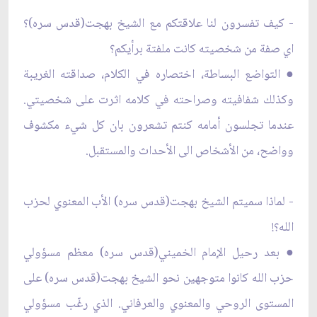
- كيف تفسرون لنا علاقتكم مع الشيخ بهجت(قدس سره)؟
اي صفة من شخصيته كانت ملفتة برأيكم؟
● التواضع البساطة، اختصاره في الكلام، صداقته الغريبة
وكذلك شفافيته وصراحته في كلامه اثرت على شخصيتي.
عندما تجلسون أمامه كنتم تشعرون بان كل شيء مكشوف
وواضح، من الأشخاص الى الأحداث والمستقبل.
- لماذا سميتم الشيخ بهجت(قدس سره) الأب المعنوي لحزب
الله؟!
● بعد رحيل الإمام الخميني(قدس سره) معظم مسؤولي
حزب الله كانوا متوجهين نحو الشيخ بهجت(قدس سره) على
المستوى الروحي والمعنوي والعرفاني. الذي رغّب مسؤولي