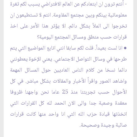
- أنتم ترون ان ابتعادكم عن العالم الافتراضي يسبب لكم ثغرة
معلوماتية بينكم وبين مجتمع المقاومة. انتم لا تستطيعون ان
تخرجوا الى الملأ بشكل دائم. الا يؤثر هذا الأمر على اخذ
قرارات حسب منطق ومسائل المجتمع اليومية؟
● انا لست بعيداً. قلت لكم سابقا انني اتابع المواضيع التي يتم
طرحها في وسائل التواصل الاجتماعي. يعني الإخوة يعطونني
دائما نسخا من كلام الناس العاديين حول المسائل المهمة
واشاهد الصور واقرأ الأخبار والمقالات بشكل مباشر. في كل
الأحوال حسب تجربتنا منذ 25 عاما نحن واجهنا ظروفا
معقدة وصعبة جدا والى الان الحمد لله كل القرارات التي
اتخذتها قيادة حزب الله التي انا واحد منها كانت قرارات
صائبة وجيدة وصحيحة.