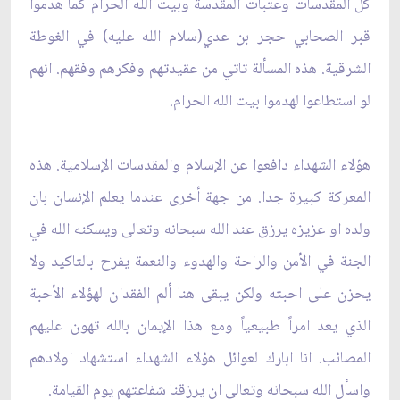
كل المقدسات وعتبات المقدسة وبيت الله الحرام كما هدموا
قبر الصحابي حجر بن عدي(سلام الله عليه) في الغوطة
الشرقية. هذه المسألة تاتي من عقيدتهم وفكرهم وفقهم. انهم
لو استطاعوا لهدموا بيت الله الحرام.
هؤلاء الشهداء دافعوا عن الإسلام والمقدسات الإسلامية. هذه
المعركة كبيرة جدا. من جهة أخرى عندما يعلم الإنسان بان
ولده او عزيزه يرزق عند الله سبحانه وتعالى ويسكنه الله في
الجنة في الأمن والراحة والهدوء والنعمة يفرح بالتاكيد ولا
يحزن على احبته ولكن يبقى هنا ألم الفقدان لهؤلاء الأحبة
الذي يعد امراً طبيعياً ومع هذا الإيمان بالله تهون عليهم
المصائب. انا ابارك لعوائل هؤلاء الشهداء استشهاد اولادهم
واسأل الله سبحانه وتعالى ان يرزقنا شفاعتهم يوم القيامة
.