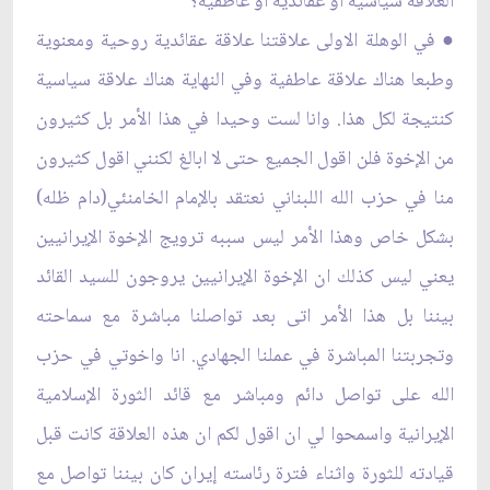
العلاقة سياسية او عقائدية او عاطفية؟
● في الوهلة الاولى علاقتنا علاقة عقائدية روحية ومعنوية
وطبعا هناك علاقة عاطفية وفي النهاية هناك علاقة سياسية
كنتيجة لكل هذا. وانا لست وحيدا في هذا الأمر بل كثيرون
من الإخوة فلن اقول الجميع حتى لا ابالغ لكنني اقول كثيرون
منا في حزب الله اللبناني نعتقد بالإمام الخامنئي(دام ظله)
بشكل خاص وهذا الأمر ليس سببه ترويج الإخوة الإيرانيين
يعني ليس كذلك ان الإخوة الإيرانيين يروجون للسيد القائد
بيننا بل هذا الأمر اتى بعد تواصلنا مباشرة مع سماحته
وتجربتنا المباشرة في عملنا الجهادي. انا واخوتي في حزب
الله على تواصل دائم ومباشر مع قائد الثورة الإسلامية
الإيرانية واسمحوا لي ان اقول لكم ان هذه العلاقة كانت قبل
قيادته للثورة واثناء فترة رئاسته إيران كان بيننا تواصل مع