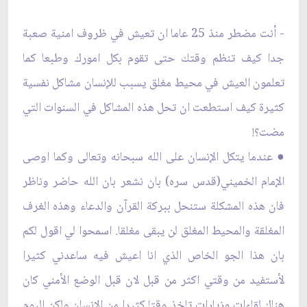
- أنت مضطر منذ 25 عاما ان تعيش في ظروف امنية صعبة
جدا كيف تنظم وقتك حتى تقوم بكل امورك وطبعا كما
تعلمون العيش في محيط مغلق يسبب للإنسان مشاكل نفسية
كثيرة كيف استطعت ان تحل هذه المشاكل في السنوات التي
مضت؟!
● عندما يتكل الإنسان على الله سبحانه وتعالى وكما اوصى
الإمام الخميني(قدس سره) بان نشعر بان الله حاضر وناظر
فان هذه المشكلة ستنحل ببركة القرآن والدعاء وهذه الغرف
المغلقة والمحيط المغلق لن يبقى مغلقا. اسمحوا لي اقول لكم
بان هذا الجو الخاص الذي انا اعيش فيه ساعدني كثيرا
لأستفيد من وقتي اكثر من قبل لان قبل الوضع الأمني كان
هناك لقاءات وزيارات تاخذ وقتا كثيرا من الإنسان ولكن اليوم