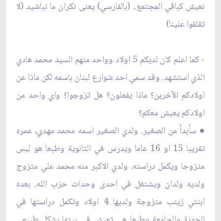
نعيش كباقي المجتمع.. (بالفارسي) یعنی نكران ما نباشید (لا
تقلقوا علينا)
- كما اعلم كان لديكم 5 اولاد وواحد منهم السيد محمد هادي
الذي استشهد. وقد سمي احد شوارع لبنان باسمه لكن ماذا عن
اولادكم الآخرين؟ ماذا يفعلون؟ هل تزوجوا؟ واي واحد من
اولادكم يعيش معكم؟
● سأبدأ من الصغير. ولدي الصغير اسمه محمد مهدي، عمره
تقريبا 15 او 16 عاما ويدرس في الثانوية وطبعا هو ليس
متزوجا ويكمل دراسته. ولدي الاكبر منه محمد علي متزوج
ولديه ولدان ويشتغل في احدى وحدات حزب الله. بعده
ابنتي زينب متزوجة ولديها 4 اولاد وتكمل دراستها في
الحوزة والجامعة وطبعا هي تعيش في بيتها بشكل طبيعي