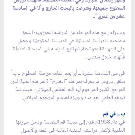
وشهر رمضان المبارك وفي العطلة الصيفيَّة. فأنهيت دروس
السطوح جميعها، وشرعت بالبحث الخارج وأنا في السادسة
عشر من عمري"..
وبالتزامن مع هذه المرحلة من الدراسة الحوزوية؛ التحق
سماحته بالدراسة المسائيّة في المدرسة الحكوميّة وحصل
على الشهادة المتوسّطة. ثمَّ تابع الدراسه في المرحلة الثانويَّة
فأنهاها خلال سنتين.
في سن السادسة عشرة ــ أي بعد إتمامه مرحلة السطوح ــ بدأ
بتلقي دروس ما يعرف بمرحلة "الخارج" (المرحلة العليا) لدى
المرجع الكبير المرحوم آية الله العظمى الميلاني، حيث شدّ
نبوغه العلمي بعد مدة وجيزة اهتمام المرحوم الميلاني.
ب ــ في قم
في عام 1958م قدِم إلى مدينة قم المقدسة ودخل حوزتها
العلمية لإكمال دراسته الدينية العالية في الفقه والأصول