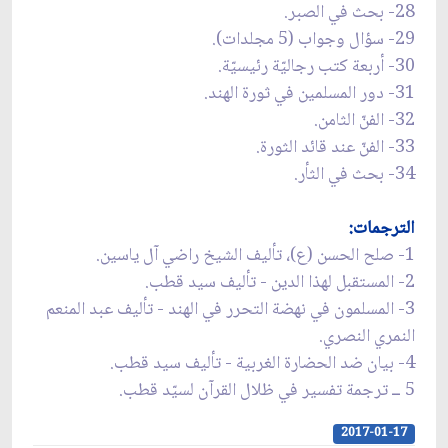
28- بحث في الصبر.
29- سؤال وجواب (5 مجلدات).
30- أربعة كتب رجاليّة رئيسيّة.
31- دور المسلمين في ثورة الهند.
32- الفنّ الثامن.
33- الفنّ عند قائد الثورة.
34- بحث في الثأر.
الترجمات:
1- صلح الحسن (ع)، تأليف الشيخ راضي آل ياسين.
2- المستقبل لهذا الدين - تأليف سيد قطب.
3- المسلمون في نهضة التحرر في الهند - تأليف عبد المنعم
النمري النصري.
4- بيان ضد الحضارة الغربية - تأليف سيد قطب.
5 ــ ترجمة تفسير في ظلال القرآن لسيّد قطب.
2017-01-17