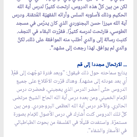
لكن من بين كلِّ هذه الدروس، ارتحت كثيرًا لدرس آية الله
الحكيم وذلك لأسلوبه السلس وآرائه الفقهيّة المُتقنة. ودرس
آية الله ميرزا حسن البجنوردي الذي كان يدرّس في مسجد
الطوسي، فارتحت لدرسه كثيرًا. فقرّرت البقاء في النجف.
كتبت رسالة إلى والدي أطلب منه الموافقة على ذلك, لكنَّ
والدي لم يوافق. لهذا رجعت إلى مشهد".
... الارتحال مجددا إلى قم
يتابع سماحته حول ذلك فيقول: "وبعد فترة توجّهت إلى قمّ(
أي بعد عودته إلى مشهد). وهناك قرّرت الاطّلاع على جميع
الدروس حتّى أحضر الدرس الذي يعجبني، فحضرت درس
الإمام الخميني ومن بعده درس آية الله الحاج الشيخ مرتضى
الحائري. والآخر درس آية الله العظمى البروجردي. ومن بين
كلّ تلك الدروس كنت أُشارك في درس الأصول للإمام بصورة
مستمرّة. واستفدت قليلًا في الفلسفة من بحوث الطباطبائي
في الأسفار والشفاء".