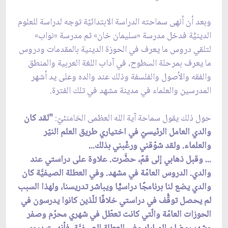
وبعد أن أنهى سماحته الدراسة الابتدائيّة توجه لدراسة للعلوم
الدينيَّة فدخل مدرسة «سليمان خان» ثم مدرسة «نواب»
لتلقي دروس ما يعرف في الحوزة الدينية بالمقدمات ودروس
ما يعرف بمرحلة السطوح، في آداب اللغة العربية والمنطق
والفقه والأصول والفلسفة وذلك عند والده وعلى يد أشهر
المدرسين والعلماء في مدينة مشهد في تلك الفترة.
حول ذلك يقول سماحة آية الله العظمى الخامنئيّ:
"لقد كان
والدي العامل الرئيسيّ في اختياري طريق العلم النيّر
والعلماء. ولقد شوّقني ورغّبني بذلك...
... وقبل ذهابي إلى قمّ، حضَّرت. علاوة على دراستي عند
والدي. الدروس العامّة في مشهد. وفي العطلة الصيفيَّة كان
والدي يضع لنا برنامجًا دراسيًّا ويباشر تدريسنا، ولهذا السبب
لم يحصل توقُّف في دراستي خلافًا للّذين كانوا يدرسون في
الحوزات العامّة والّتي كانت تعطّل في شهري محرّم وصفر