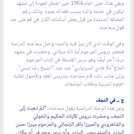
وبقي هناك حتى العام 1964 حين اضطر للعودة إلى مشهد
ليكون في خدمة والده بسبب فقدانه بصره. وذلك، رغم
المخافة الشديدة من قبل بعض أساتذته الكبار في قم على حد
قول سماحته.
وفي الوقت الذي كان يبرّ فيه والديه؛ واصل سماحته الدراسة
فحضر دروس المرحوم آية الله ميلاني. وحضرت في مشهد
درسًا آخر أيضًا وهو درس الفلسفة في كتاب المرحوم
الحاج"ملّا هادي السبزواري" عند عند "الشيخ رضا ايسي" .
وإلى جانب ذلك، قام سماحته بتدريس الفقه والأصول لطلبة
العلوم الدينية وطلاب الجامعات.
ج ــ في النجف
وعن هذه الرحلة الدراسية يقول سماحته:
"ثمّ ذهبت إلى
النجف، وحضرت دروس الآيات الحكيم والخوئي
والشاهرودي والميرزا باقر الزنجاني والمرحوم ميرزا حسن
اليزدي والسيّد يحيى اليزدي وأيّ درس وجد في أيّ مكان.