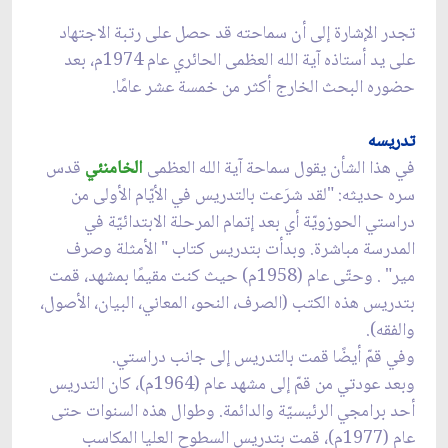
تجدر الإشارة إلى أن سماحته قد حصل على رتبة الاجتهاد
على يد أستاذه آية الله العظمى الحائري عام 1974م، بعد
حضوره البحث الخارج أكثر من خمسة عشر عامًا.
تدريسه
في هذا الشأن يقول سماحة آية الله العظمى
الخامنئي
قدس
سره حديثه: "لقد شرَعت بالتدريس في الأيّام الأولى من
دراستي الحوزويّة أي بعد إتمام المرحلة الابتدائيّة في
المدرسة مباشرة. وبدأت بتدريس كتاب " الأمثلة وصرف
مير" . وحتّى عام (1958م) حيث كنت مقيمًا بمشهد، قمت
بتدريس هذه الكتب (الصرف، النحو، المعاني، البيان، الأصول،
والفقه).
وفي قمّ أيضًا قمت بالتدريس إلى جانب دراستي.
وبعد عودتي من قمّ إلى مشهد عام (1964م)، كان التدريس
أحد برامجي الرئيسيّة والدائمة. وطوال هذه السنوات حتى
عام (1977م)، قمت بتدريس السطوح العليا المكاسب