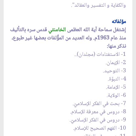
والكفاية و التفسير والعقائد".
مؤلفاته
إشتغل سماحة آية الله العظمى
الخامنئي
قدس سره بالتأليف
منذ عام 1963م. وله العديد من المؤَّلفات بعضها غير طبوع،
نذكر منها:
1- الاستفتاءات (مجلدان)..
2- الإيمان.
3- التوحيد.
4- النبوّة.
5- الإمامة.
6- الولاية.
7- بحث في الفكر الإسلاميّ.
8- دروس في معرفة الإسلام.
9- دروس في الفكر الإسلاميّ.
10- الفهم الصحيح للإسلام.