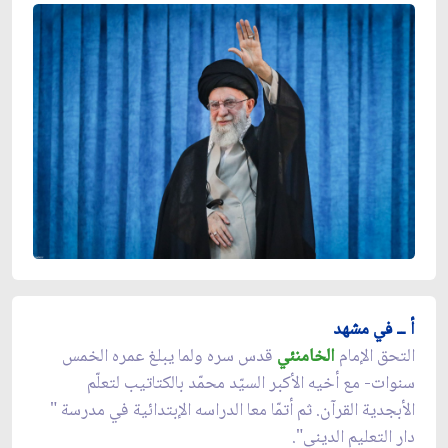
أ ــ في مشهد
التحق الإمام
الخامنئي
قدس سره ولما يبلغ عمره الخمس
سنوات- مع أخيه الأكبر السيّد محمّد بالكتاتيب لتعلّم
الأبجدية القرآن. ثم أتمّا معا الدراسه الإبتدائية في مدرسة "
دار التعليم الديني".