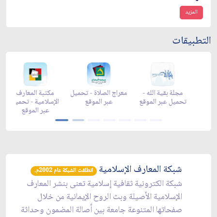
المزيد
التطبيقات
زاد شهر رمضان -
زاد شهر رمضان -
زاد شهر رمضان -
مجلة بق
appgallery
appstore
تحميل عبر الموقع
تحميل عب
شبكة المعارف الإسلامية
انطلقت الشبكة عام 2002م.
شبكة الكترونية ثقافية إسلامية تعنى بنشر المعارف
الإسلامية الأصيلة وبث الروح الإيمانية من خلال
صفحاتها المتنوعة جامعة بين أصالة المضمون وحداثة