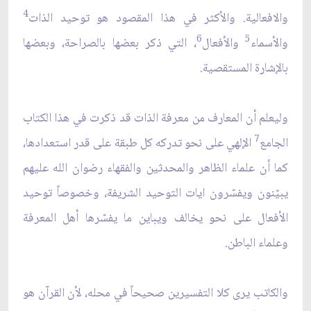
4
والافعالية. والأكثر في هذا المقصود هو توحيد الذات
6
5
والأسماء
والأفعال
، التي ذكر بعضها بالصراحة، وبعضها
بالإشارة المستقصية.
وليعلم أن المعارف من معرفة الذات قد ذكرت في هذا الكتاب
7
الجامع
الإلهي على نحو تدركه كل طبقة على قدر استعدادها،
كما أن علماء الظاهر والمحدثين والفقهاء رضوان الله عليهم
يبيّنون ويفسّرون ايات التوحيد الشريفة، وخصوصاً توحيد
الأفعال على نحو يخالف ويباين ما يفسّرها أهل المعرفة
وعلماء الباطن.
والكاتب يرى كلا التفسيرين صحيحاً في محله، لأن القرآن هو