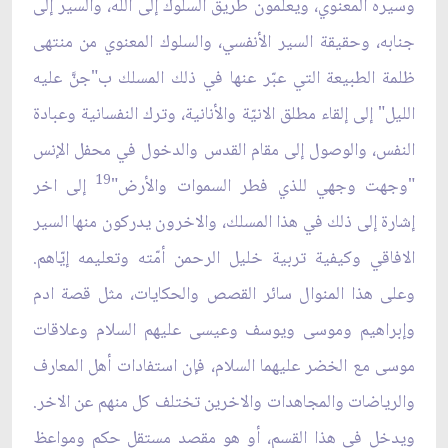
وسيره المعنوي، ويعلمون طريق السلوك إلى الله، والسير إلى
جنابه، وحقيقة السير الأنفسي، والسلوك المعنوي من منتهى
ظلمة الطبيعة التي عبّر عنها في ذلك المسلك ب"جنّ‏َ عليه
الليل" إلى إلقاء مطلق الانيّة والأنانية، وترك النفسانية وعبادة
النفس، والوصول إلى مقام القدس والدخول في محفل الإنس
19
"وجهت وجهي للذي فطر السموات والأرض"
إلى اخر
إشارة إلى ذلك في هذا المسلك، والاخرون يدركون منها السير
الافاقي وكيفية تربية خليل الرحمن أمّته وتعليمه إيّاهم.
وعلى هذا المنوال سائر القصص والحكايات، مثل قصة ادم
وإبراهيم وموسى ويوسف وعيسى عليهم السلام وعلاقات
موسى مع الخضر عليهما السلام، فإن استفادات أهل المعارف
والرياضات والمجاهدات والاخرين تختلف كل منهم عن الاخر.
ويدخل في هذا القسم، أو هو مقصد مستقل حكم ومواعظ