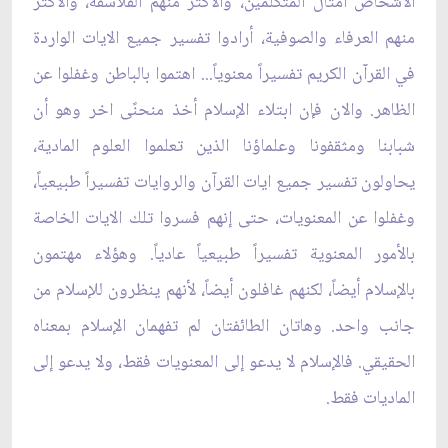
الأشخاص أمثال المتكلمين، والأكثر منهم الفلاسفة، والأكثر
منهم العرفاء والصوفية، أرادوا تفسير جميع الايات الواردة
في القرآن الكريم تفسيراً معنوياً... اهتموا بالباطن وغفلوا عن
الظاهر. والان فإن ابتلاء الإسلام أخذ منحنًى اخر وهو أن
شبابنا ومثقفونا وعلماؤنا الذين تعلموا العلوم المادية،
يحاولون تفسير جميع ايات القرآن والروايات تفسيراً طبيعياً،
وغفلوا عن المعنويات، حتى إنهم فسروا تلك الايات الخاصة
بالأمور المعنوية تفسيراً طبيعياً عادياً. وهؤلاء مهتمون
بالإسلام أيضاً، لكنهم غافلون أيضاً، لأنهم ينظرون للإسلام من
جانب واحد. وهاتان الطائفتان لم تفهمان الإسلام بمعناه
الحقيقي. فالإسلام لا يدعو إلى المعنويات فقط، ولا يدعو إلى
الماديات فقط.