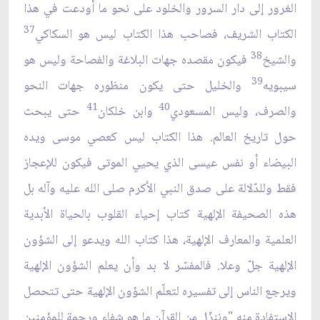
الغرور إلى دار السرور والخلود على نحو ما أودعت في هذا
37
الكتاب الشريف، فصاحب هذا الكتاب ليس هو السكاكي
38
والشيخ
فيكون مقصده جهات البلاغة والفصاحة وليس هو
39
سيبويه
والخليل حتى يكون منظوره جهات النحو
41
40
والصرف، وليس المسعودي
وابن خلكان
حتى يبحث
حول تاريخ العالم. هذا الكتاب ليس كعصي موسى ويده
البيضاء أو نفس عيسى الذي يحيي الموتى فيكون للإعجاز
فقط وللدّلالة على صدق النبي الأكرم صلى الله عليه وآله بل
هذه الصحيفة الإلهية كتاب إحياء القلوب بالحياة الأبدية
العلمية والمعارف الإلهية، هذا كتاب الله ويدعو إلى الشؤون
الإلهية جلّ وعلا. فالمفسّر لا بد وأن يعلم الشؤون الإلهية
ويرجع الناس إلى تفسيره لتعلّم الشؤون الإلهية حتى تتحصل
الاستفادة منه "وننزّل من القرآن ما هو شفاء ورحمة للمؤمنين