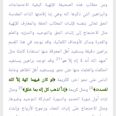
ومن مطالب هذه الصحيفة الإلهية كيفية الاحتجاجات
والبراهين التي ذكرها الله وهي إما إقامتها الذات المقدسة
الحق تعالى بنفسه لإثبات المطالب الحقة والمعارف الإلهية
مثل الاحتجاج إلى إثبات الحق والتوحيد والتنزيه والعلم
والقدرة وسائر الأوصاف الكمالية. وقد يوجد في هذا القسم
براهين دقيقة يستفيد أهل المعرفة منها استفادة كاملة مثل
27
"شهد الله أنه لا إله إلاّ هو"
وقد توجد براهين يستفيد
الحكماء والعلماء منها على نحو، ويستفيد أهل الظاهر وعامة
الناس على نحو اخر، ككريمة
لو كان فيهما الهة إلاَّ الله
﴿
29
28
لفسدت
ومثل كريمة
إذاً لذهب كل إله بما خلق
ومثل
﴾
﴿
﴾
ايات أول سورة الحديد والسورة المباركة التوحيد وغيرها،
ومثل الاحتجاج على إثبات المعاد ورجوع الأرواح وإنشاء