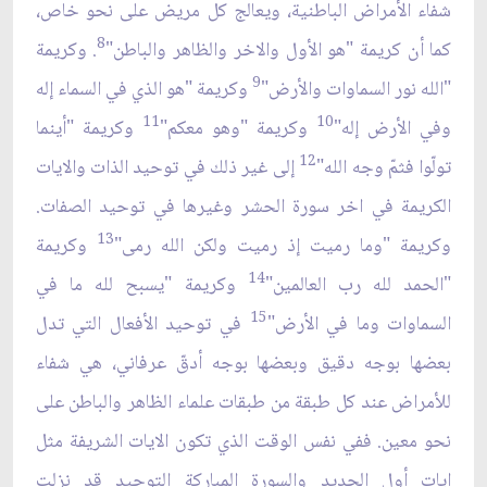
شفاء الأمراض الباطنية، ويعالج كل مريض على نحو خاص،
8
كما أن كريمة "هو الأول والاخر والظاهر والباطن"
. وكريمة
9
"الله نور السماوات والأرض"
وكريمة "هو الذي في السماء إله
11
10
وفي الأرض إله"
وكريمة "وهو معكم"
وكريمة "أينما
12
تولّوا فثمّ وجه الله"
إلى غير ذلك في توحيد الذات والايات
الكريمة في اخر سورة الحشر وغيرها في توحيد الصفات.
13
وكريمة "وما رميت إذ رميت ولكن الله رمى"
وكريمة
14
"الحمد لله رب العالمين"
وكريمة "يسبح لله ما في
15
السماوات وما في الأرض"
في توحيد الأفعال التي تدل
بعضها بوجه دقيق وبعضها بوجه أدقّ عرفاني، هي شفاء
للأمراض عند كل طبقة من طبقات علماء الظاهر والباطن على
نحو معين. ففي نفس الوقت الذي تكون الايات الشريفة مثل
ايات أول الحديد والسورة المباركة التوحيد قد نزلت