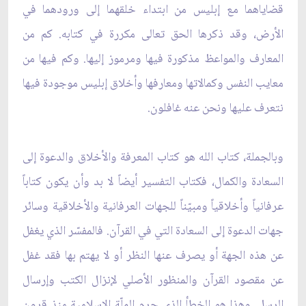
قضاياهما مع إبليس من ابتداء خلقهما إلى ورودهما في
الأرض، وقد ذكرها الحق تعالى مكررة في كتابه. كم من
المعارف والمواعظ مذكورة فيها ومرموز إليها. وكم فيها من
معايب النفس وكمالاتها ومعارفها وأخلاق إبليس موجودة فيها
نتعرف عليها ونحن عنه غافلون.
وبالجملة، كتاب الله هو كتاب المعرفة والأخلاق والدعوة إلى
السعادة والكمال، فكتاب التفسير أيضاً لا بد وأن يكون كتاباً
عرفانياً وأخلاقياً ومبيّناً للجهات العرفانية والأخلاقية وسائر
جهات الدعوة إلى السعادة التي في القرآن. فالمفسّر الذي يغفل
عن هذه الجهة أو يصرف عنها النظر أو لا يهتم بها فقد غفل
عن مقصود القرآن والمنظور الأصلي لإنزال الكتب وإرسال
الرسل. وهذا هو الخطأ الذي حرم الملّة الإسلامية منذ قرون