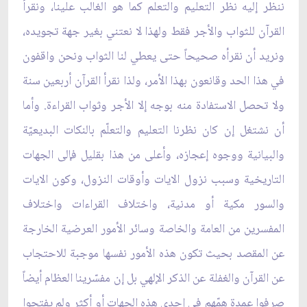
ننظر إليه نظر التعليم والتعلم كما هو الغالب علينا، ونقرأ
القرآن للثواب والأجر فقط ولهذا لا نعتني بغير جهة تجويده،
ونريد أن نقرأه صحيحاً حتى يعطي لنا الثواب ونحن واقفون
في هذا الحد وقانعون بهذا الأمر، ولذا نقرأ القرآن أربعين سنة
ولا تحصل الاستفادة منه بوجه إلا الأجر وثواب القراءة. وأما
أن نشتغل إن كان نظرنا التعليم والتعلّم بالنكات البديعيّة
والبيانية ووجوه إعجازه، وأعلى من هذا بقليل فإلى الجهات
التاريخية وسبب نزول الايات وأوقات النزول، وكون الايات
والسور مكية أو مدنية، واختلاف القراءات واختلاف
المفسرين من العامة والخاصة وسائر الأمور العرضية الخارجة
عن المقصد بحيث تكون هذه الأمور نفسها موجبة للاحتجاب
عن القرآن والغفلة عن الذكر الإلهي بل إن مفسّرينا العظام أيضاً
صرفوا عمدة همّهم في إحدى هذه الجهات أو أكثر ولم يفتحوا