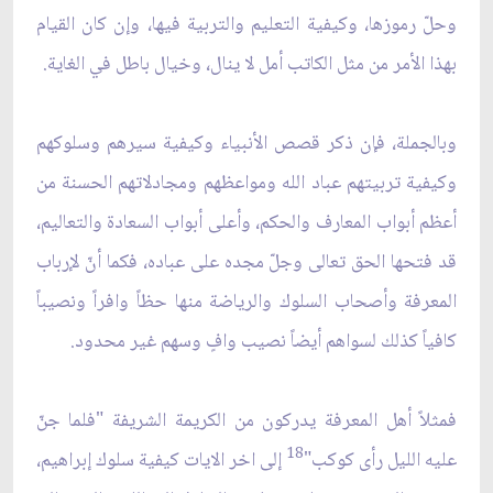
وحلّ رموزها، وكيفية التعليم والتربية فيها، وإن كان القيام
بهذا الأمر من مثل الكاتب أمل لا ينال، وخيال باطل في الغاية.
وبالجملة، فإن ذكر قصص الأنبياء وكيفية سيرهم وسلوكهم
وكيفية تربيتهم عباد الله ومواعظهم ومجادلاتهم الحسنة من
أعظم أبواب المعارف والحكم، وأعلى أبواب السعادة والتعاليم،
قد فتحها الحق تعالى وجلّ مجده على عباده، فكما أنّ لإرباب
المعرفة وأصحاب السلوك والرياضة منها حظاً وافراً ونصيباً
كافياً كذلك لسواهم أيضاً نصيب وافٍ وسهم غير محدود.
فمثلاً أهل المعرفة يدركون من الكريمة الشريفة "فلما جنّ
18
عليه الليل رأى كوكب"
إلى اخر الايات كيفية سلوك إبراهيم،