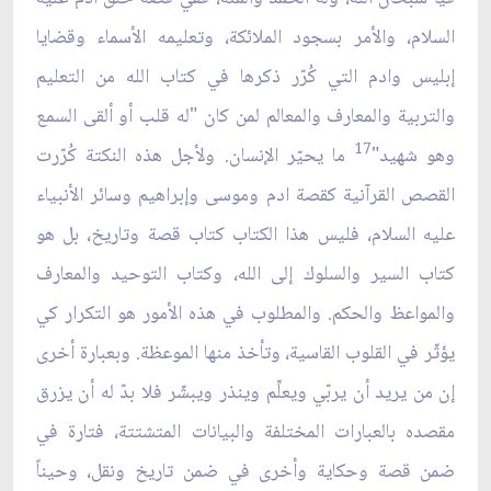
السلام، والأمر بسجود الملائكة، وتعليمه الأسماء وقضايا
إبليس وادم التي كُرّر ذكرها في كتاب الله من التعليم
والتربية والمعارف والمعالم لمن كان "له قلب أو ألقى السمع
17
وهو شهيد"
ما يحيّر الإنسان. ولأجل هذه النكتة كُرّرت
القصص القرآنية كقصة ادم وموسى وإبراهيم وسائر الأنبياء
عليه السلام، فليس هذا الكتاب كتاب قصة وتاريخ، بل هو
كتاب السير والسلوك إلى الله، وكتاب التوحيد والمعارف
والمواعظ والحكم. والمطلوب في هذه الأمور هو التكرار كي
يؤثّر في القلوب القاسية، وتأخذ منها الموعظة. وبعبارة أخرى
إن من يريد أن يربّي ويعلِّم وينذر ويبشّر فلا بدّ له أن يزرق
مقصده بالعبارات المختلفة والبيانات المتشتتة، فتارة في
ضمن قصة وحكاية وأخرى في ضمن تاريخ ونقل، وحيناً