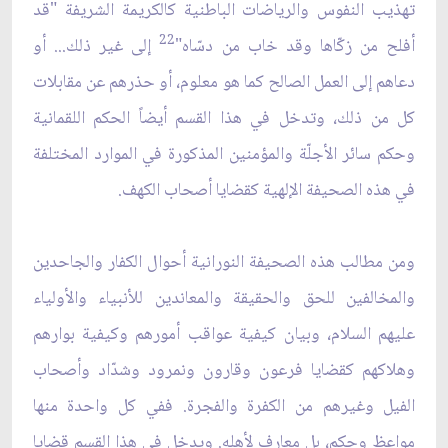
تهذيب النفوس والرياضات الباطنية كالكريمة الشريفة "قد
22
أفلح من زكّاها وقد خاب من دسّاه"
إلى غير ذلك... أو
دعاهم إلى العمل الصالح كما هو معلوم، أو حذرهم عن مقابلات
كل من ذلك، وتدخل في هذا القسم أيضاً الحكم اللقمانية
وحكم سائر الأجلّة والمؤمنين المذكورة في الموارد المختلفة
في هذه الصحيفة الإلهية كقضايا أصحاب الكهف.
ومن مطالب هذه الصحيفة النورانية أحوال الكفار والجاحدين
والمخالفين للحق والحقيقة والمعاندين للأنبياء والأولياء
عليهم السلام، وبيان كيفية عواقب أمورهم وكيفية بوارهم
وهلاكهم كقضايا فرعون وقارون ونمرود وشدّاد وأصحاب
الفيل وغيرهم من الكفرة والفجرة. ففي كل واحدة منها
مواعظ وحكم، بل معارف لأهله. ويدخل في هذا القسم قضايا