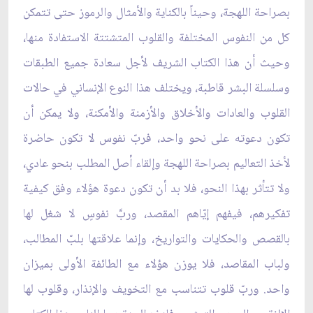
بصراحة اللهجة، وحيناً بالكناية والأمثال والرموز حتى تتمكن
كل من النفوس المختلفة والقلوب المتشتتة الاستفادة منها،
وحيث أن هذا الكتاب الشريف لأجل سعادة جميع الطبقات
وسلسلة البشر قاطبة، ويختلف هذا النوع الإنساني في حالات
القلوب والعادات والأخلاق والأزمنة والأمكنة، ولا يمكن أن
تكون دعوته على نحو واحد، فربّ نفوس لا تكون حاضرة
لأخذ التعاليم بصراحة اللهجة وإلقاء أصل المطلب بنحو عادي،
ولا تتأثر بهذا النحو، فلا بد أن تكون دعوة هؤلاء وفق كيفية
تفكيرهم، فيفهم إيّاهم المقصد، وربّ‏َ نفوسٍ لا شغل لها
بالقصص والحكايات والتواريخ، وإنما علاقتها بلبّ المطالب،
ولباب المقاصد، فلا يوزن هؤلاء مع الطائفة الأولى بميزان
واحد. وربّ قلوب تتناسب مع التخويف والإنذار، وقلوب لها