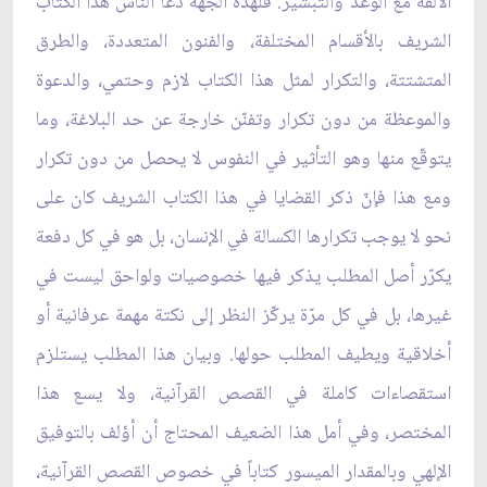
الالفة مع الوعد والتبشير. فلهذه الجهة دعا الناس هذا الكتاب
الشريف بالأقسام المختلفة، والفنون المتعددة، والطرق
المتشتتة، والتكرار لمثل هذا الكتاب لازم وحتمي، والدعوة
والموعظة من دون تكرار وتفنّن خارجة عن حد البلاغة، وما
يتوقّع منها وهو التأثير في النفوس لا يحصل من دون تكرار
ومع هذا فإنّ ذكر القضايا في هذا الكتاب الشريف كان على
نحو لا يوجب تكرارها الكسالة في الإنسان، بل هو في كل دفعة
يكرّر أصل المطلب يذكر فيها خصوصيات ولواحق ليست في
غيرها، بل في كل مرّة يركّز النظر إلى نكتة مهمة عرفانية أو
أخلاقية ويطيف المطلب حولها. وبيان هذا المطلب يستلزم
استقصاءات كاملة في القصص القرآنية، ولا يسع هذا
المختصر، وفي أمل هذا الضعيف المحتاج أن أؤلف بالتوفيق
الإلهي وبالمقدار الميسور كتاباً في خصوص القصص القرآنية،