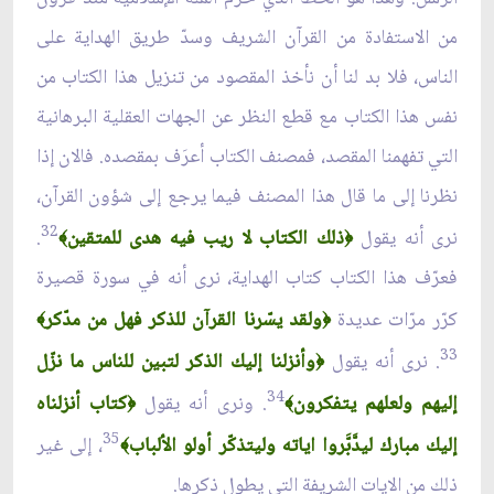
من الاستفادة من القرآن الشريف وسدّ طريق الهداية على
الناس، فلا بد لنا أن نأخذ المقصود من تنزيل هذا الكتاب من
نفس هذا الكتاب مع قطع النظر عن الجهات العقلية البرهانية
التي تفهمنا المقصد، فمصنف الكتاب أعرَف بمقصده. فالان إذا
نظرنا إلى ما قال هذا المصنف فيما يرجع إلى شؤون القرآن،
32
نرى أنه يقول
ذلك الكتاب لا ريب فيه هدى للمتقين
.
﴾
﴿
فعرّف هذا الكتاب كتاب الهداية، نرى أنه في سورة قصيرة
كرّر مرّات عديدة
ولقد يسّرنا القرآن للذكر فهل من مدّكر
﴾
﴿
33
. نرى أنه يقول
وأنزلنا إليك الذكر لتبين للناس ما نزّل
﴿
34
إليهم ولعلهم يتفكرون
. ونرى أنه يقول
كتاب أنزلناه
﴿
﴾
35
إليك مبارك ليدَّبَّروا اياته وليتذكّر أولو الألباب
، إلى غير
﴾
ذلك من الايات الشريفة التي يطول ذكرها.