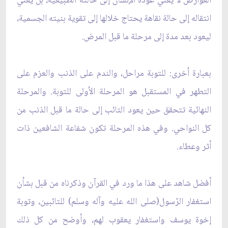
العوارض لا يعني عودة الإنسان إلى حالته الطبيعية، بل يعني
انتقاله إلى حالة نقاهة يحتاج خلالها إلى تقوية بنيته الجسمية،
ليعود بعد مدة إلى مرحلة ما قبل المرض.
بعبارة اُخرى: للتوبة مراحل، والندم على الذنب والعزم على
التطهر في المستقبل هو المرحلة الاُولى للتوبة. والمرحلة
النهائية تتحقق حين يعود التائب إلى حالة ما قبل الذنب من
كل النواحي. وفي هذه المرحلة تكون شفاعة الشافعين ذات
أثر وعطاء.
أفضل شاهد على هذا ما ورد في القرآن وذكرناه من قبل بشأن
استغفار الرّسول(صلى الله عليه وآله وسلم) للتائبين، وتوبة
إخوة يوسف واستغفار يعقوب لهم، وأوضح من كل ذلك