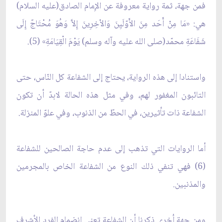
فمن جهة، ثمة رواية معروفة عن الإِمام الصادق(عليه السلام)
هي: «مَا مِنْ أَحَد مِنَ الأَوّلَيِنَ وَالاْخِرِينَ إِلاَّ وَهُوَ مُحْتَاجٌ إِلَى
شَفَاعَةِ محمّد(صلى الله عليه وآله وسلم) يَوْمَ الْقِيَامَةِ» (5).
واستنادا إلى هذه الرواية، يحتاج إلى الشفاعة كل النّاس، حتى
التائبون المغفور لهم، وفي مثل هذه الحالة لابدّ أن تكون
الشفاعة ذات تأثيرين، في الحطّ من الذنوب، وفي علوّ المنزلة.
أما الروايات التي تذهب إلى عدم حاجة الصالحين للشفاعة
(6) فهي تنفي ذلك النوع من الشفاعة الخاص بالمجرمين
والمذنبين.
ومن جهة اُخرى ذكرنا أن الشفاعة تعني انضمام الفرد الأشرف