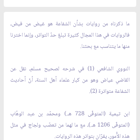
ما ذكرناه من روايات بشأن الشفاعة هو غيض من فيض،
فالروايات في هذا المجال كثيرة تبلغ حدّ التواتر، وإنما اخترنا
منها ما يتناسب مع بحثنا.
النووي الشافعي (1) في شرحه لصحيح مسلم، نقل عن
القاضي عياض وهو من كبار علماء أهل السنة، أنّ أحاديث
الشفاعة متواترة (2).
ابن تيمية (المتوفّى 728 هـ.) ومحمّد بن عبد الوهّاب
(المتوفّى 1206 هـ.)، مع ما لهما من تعصّب ولجاج في مثل
هذه الأُمور، يقرّان بتواتر هذه الروايات.