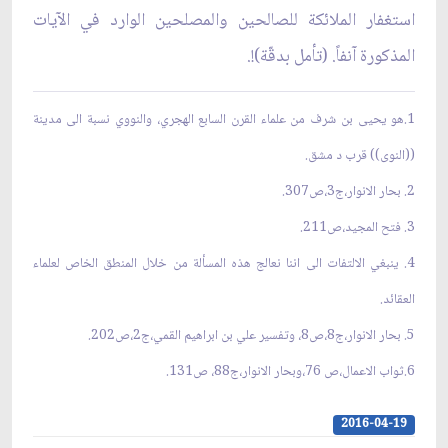
استغفار الملائكة للصالحين والمصلحين الوارد في الآيات
المذكورة آنفاً. (تأمل بدقّة)!.
1.هو يحيى بن شرف من علماء القرن السابع الهجري، والنووي نسبة الى مدينة
((النوى)) قرب د مشق.
2. بحار الانوار،ج3،ص307.
3. فتح المجيد،ص211.
4. ينبغي الالتفات الى اننا نعالج هذه المسألة من خلال المنطق الخاص لعلماء
العقائد.
5. بحار الانوار،ج8،ص8، وتفسير علي بن ابراهيم القمي،ج2،ص202.
6.ثواب الاعمال،ص 76،وبحار الانوار،ج88، ص131.
2016-04-19