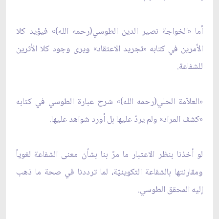
أما «الخواجة نصير الدين الطوسي(رحمه الله)» فيؤيد كلا
الأمرين في كتابه «تجريد الاعتقاد» ويرى وجود كلا الأثرين
للشفاعة.
«العلاّمة الحلي(رحمه الله)» شرح عبارة الطوسي في كتابه
«كشف المراد» ولم يردّ عليها بل أورد شواهد عليها.
لو أخذنا بنظر الاعتبار ما مرّ بنا بشأن معنى الشفاعة لغوياً
ومقارنتها بالشفاعة التكوينيّة، لما ترددنا في صحة ما ذهب
إليه المحقق الطوسي.