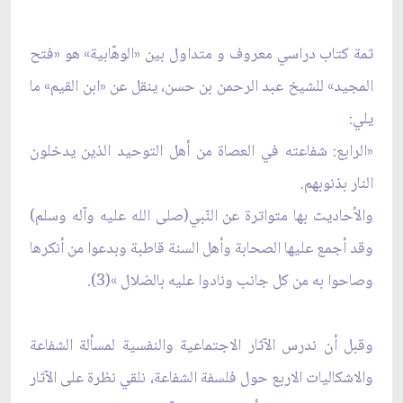
ثمة كتاب دراسي معروف و متداول بين «الوهّابية» هو «فتح
المجيد» للشيخ عبد الرحمن بن حسن، ينقل عن «ابن القيم» ما
يلي:
«الرابع: شفاعته في العصاة من أهل التوحيد الذين يدخلون
النار بذنوبهم.
والأحاديث بها متواترة عن النّبي(صلى الله عليه وآله وسلم)
وقد أجمع عليها الصحابة وأهل السنة قاطبة وبدعوا من أنكرها
وصاحوا به من كل جانب ونادوا عليه بالضلال »(3).
وقبل أن ندرس الآثار الاجتماعية والنفسية لمسألة الشفاعة
والاشكاليات الاربع حول فلسفة الشفاعة، نلقي نظرة على الآثار