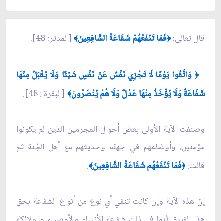
قال تعالى:
فَمَا تَنْفَعُهُمْ شَفَاعَةُ الشَّافِعِينَ
[المدثر: 48].
﴾
﴿
-
وَاتَّقُوا يَوْمًا لَا تَجْزِي نَفْسٌ عَنْ نَفْسٍ شَيْئًا وَلَا يُقْبَلُ مِنْهَا
﴿
شَفَاعَةٌ وَلَا يُؤْخَذُ مِنْهَا عَدْلٌ وَلَا هُمْ يُنْصَرُونَ
[البقرة : 48].
﴾
وصنفت الآية الأولى‏ بعض أحوال المجرمين الذين لم يكونوا
مؤمنين، وأوضاعهم في جهنّم وحديثهم مع أهل الجّنة ثم
قالت:
فَمَا تَنْفَعُهُم شَفَاعَةُ الشَّافِعِينَ
.
﴾
﴿
إنّ هذه الآية وإن كانت تنفي أي ‏نوع من أنواع الشفاعة بحق
هذا الفريق (بما في ذلك شفاعة الأنبياء والأوصياء والملائكة