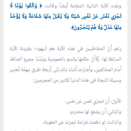
ونفت الآية الثانية الشفاعة أيضاً وقالت:
وَاتَّقُوا يَوْمًا لَا
﴿
تَجْزِي نَفْسٌ عَنْ نَفْسٍ شَيْئًا وَلَا يُقْبَلُ مِنْهَا شَفَاعَةٌ وَلَا يُؤْخَذُ
مِنْهَا عَدْلٌ وَلَا هُمْ يُنْصَرُونَ
.
﴾
رغم أنّ المخاطبين في هذه الآية هم اليهود- بقرينة الآية
السابقة لها- إلّاأنّ حكمها يتّسم بالعمومية ويَسُدّ جميع المنافذ
أمام المخالفين، وأشارت أثناء ذلك إلى‏ أربعة طرق مهمّة تُعتبر
وسيلة للنجاة في هذه الدنيا لكثير من المجرمين:
الأول: أن تجزي نفس عن نفس،
والثاني: أن يشفع لها محترم،
والثالث: لو دفعت غرامة لجزت عن العقوبة،