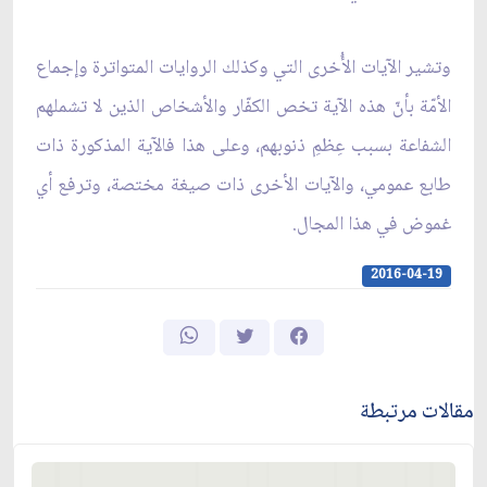
وتشير الآيات الأُخرى‏ التي وكذلك الروايات المتواترة وإجماع
الأمّة بأنّ هذه الآية تخص الكفّار والأشخاص الذين لا تشملهم
الشفاعة بسبب عِظمِ ذنوبهم، وعلى‏ هذا فالآية المذكورة ذات
طابع عمومي، والآيات الأخرى‏ ذات صيغة مختصة، وترفع أي
غموض في هذا المجال.
2016-04-19
مقالات مرتبطة