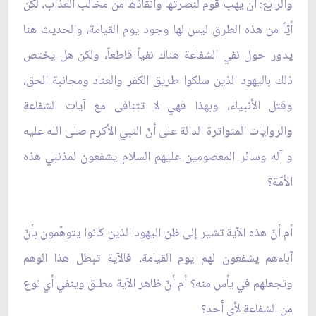
والرابع: أن يهب قوم لنصرتها وانقاذها من مخالب العذاب، لكن
أيّاً من هذه الطرق ليس لها وجود يوم القيامة، والحديث هنا
يدور حول نفي الشفاعة هناك نفياً قاطعاً، ولكن هل يختص
ذلك باليهود الذين سلكوا طريق الكفر والعناد ومجانبة الحق،
وقتل الأنبياء، وبهذا فهي لا تتنافى مع آيات الشفاعة
والروايات المتواترة الدالة على أنّ النبي الأكرم صلى الله عليه
و آله وسائر المعصومين عليهم السلام يشفعون لمذنبي هذه
الأمّة؟
أم أنّ هذه الآية تشير إلى‏ ظن اليهود الذين كانوا يتوهّمون بأنّ
آباءهم يشفعون لهم يوم القيامة، فالآية تبطل هذا الوهم
وتجعلهم في يأس منه؟ أم أنّ ظاهر الآية مطلق وينفي أي نوع
من الشفاعة لأي ‏أحد؟