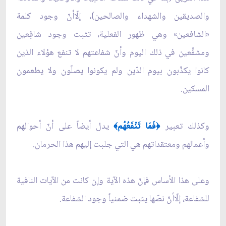
والصديقين والشهداء والصالحين)، إلّاأنّ وجود كلمة
«الشافعين» وهي ظهور الفعلية، تثبت وجود شافِعين
ومشفَّعين في ذلك اليوم وأنّ شفاعتهم لا تنفع هؤلاء الذين
كانوا يكذّبون بيوم الدّين ولم يكونوا يصلّون ولا يطعمون
المسكين.
وكذلك تعبير
فَمَا تَنْفَعُهُم
يدل أيضاً على أنّ أحوالهم
﴾
﴿
وأعمالهم ومعتقداتهم هي التي جلبت إليهم هذا الحرمان.
وعلى‏ هذا الأساس فإنّ هذه الآية وإن كانت من الآيات النافية
للشفاعة، إلّاأنّ نصّها يثبت ضمنياً وجود الشفاعة.