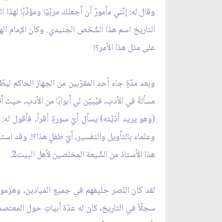
وقال له: إنّني مأمورٌ أن أجعلك مربّيًا ومؤدِّبًا له
التاريخ اسم هذا الشّخص الجنيدي. وكان الإمام ا
على مثل هذا الأمر؟!
وبعد مدّةٍ جاء أحد المقرّبين من الجهاز الحاكم ليطّ
مسألةً في الأدب، فيُبيّن لي أبوابًا من الأدب، حيث
(وهو يريد أذيّته) يسأل أيّ سورةٍ أقرأ، فأقول له: 
هذا الأستاذ من الشّيعة المخلصين لأهل البيت2.
لقد كان النّصر حليفهم في جميع الميادين، وهزموهم 
سجلّاً في التاريخ، كان له عدّة أبياتٍ حول المعتصم،