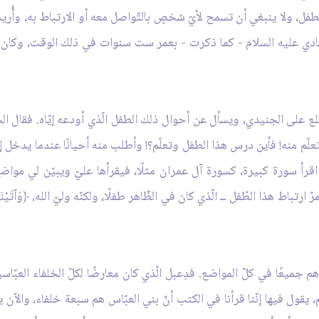
ذا الطفل، ولا ينبغي أن تسمح لأيّ شخصٍ بالتّواصل معه أو الارتباط به، وأُر
لهادي عليه السلام - كما ذكرت - بعمر ست سنوات في ذلك الوقت، وكان 
لع على الجنيدي، ويسأل عن أحوال ذلك الطفل الّذي أودعه إيّاه. فقال الجني
 أتعلّم منه! فأين درس هذا الطفل وتعلّم؟! وأطلب منه أحيانًا عندما يدخل
اقرأ سورة كبيرة، كسورة آل عمران مثلًا، فيقرأها عليّ ويبيّن لي مواضع 
جميعًا في كلّ المواضع. فدِعبل الّذي كان معارضًا لكلّ الخلفاء العبّاسي
 يقول فيها إنّنا قرأنا في الكتب أنّ بني العبّاس هم سبعة خلفاء، والآن يقو