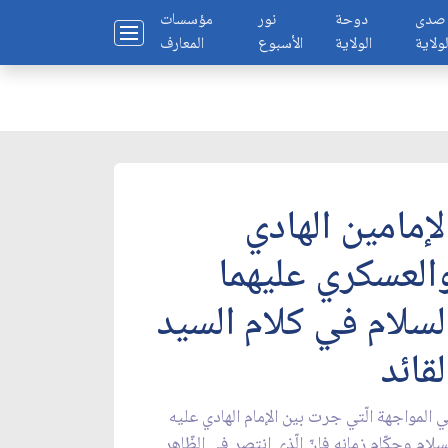
صدى
دوحة
نور
مؤسسات
لولاية
الولاية
الأسبوع
المعارف
لإمامين الهادي
العسكري عليهما
لسلام في كلام السيد
لقائد
 المواجهة الّتي جرت بين الإمام الهادي عليه
سلام وحكّام زمانه فإنّ الّذي انتصر في الظّاهر