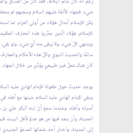
رغم أنّه كان عالم البلاط، فقد كان من الفسّاق وال
شيء. فجهاد الأئمّة عليهم السلام وسعيهم لم يحفظ 
للإسلام، هؤلاء الّذين جذّروا هذه المعارف العظيم
وينتهي كلّ شيء، ولا يبقى منه أيّ شيء. ولو بقي، ف
كان هناك عملٌ غير طبيعيّ يؤدَّى من خلال الجهاد. 
وبقي الإمام الهادي عليه السلام حينها مع أهله ف
أسرته وأهله، وعندما سمع أنّ ابنه البكر عليّ بن 
المدينة، وأن يجد فيها من هو عدوّ لأهل البيت، فيو
إلى المدينة، واختار أحد علمائها المدعوّ الجنيدي 