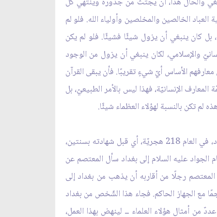
ينبغي والحال هذا، أن يُجتثّ من جذوره وينتهي كلّ
العباد الخالصين والمخلصين وأولياء الله. فلو لم
ال هؤلاء من أولي العزم، لما استطاع أن يعود غضًّا طريًّا ويوجد هذه الصّحوة الإسلاميّة بعد 1230 سنة، بل كان ينبغي أن يزول شيئًا فشيئًا. فلو لم يكن
نسانيّ والإسلامي، لكان ينبغي أن يزول من الوجود
عارفهم الأساس أيّ شيءٍ تقريبًا. فأن يبقى القرآن
 أكثر من 1000 سنة، وأن تتمكّن من أن تبرز في قمّة المعارف الإنسانيّة، فهذا ليس بالأمر الطبيعيّ، بل
 لم تكن بالنسبة لهؤلاء العظماء شيئًا.
يوجد حديثٌ حول طفولة الإمام الهادي عليه السلام، عندما أحضر المعتصمُ الإمام الجواد عليه السلام من المدينة إلى بغداد، في العام 218 هجريّة، أي قبل شهادته بسنتين،
م الجواد عليه السلام إلى بغداد سأل المعتصم عن
ر المعتصم رجلًا من أقاربه أن يذهب من بغداد إلى
جمًا مع الجهاز الحاكم. فجاء هذا الشّخص من بغداد
ددٌ من أمثال هؤلاء العلماء ــ لينهض بهذا العمل،