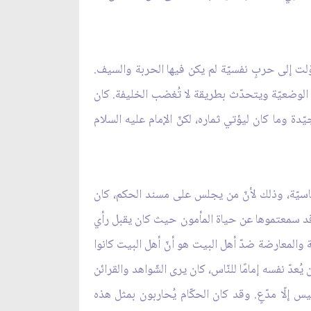
ّلت إلى حربٍ نفسيّة لم يكن فيها الحربة والسيف.
ه الوضعيّة ويتحدّث بطريقة لا تُغضب الخليفة. كان
دة وما كان ليؤتي ثماره، لكنّ الإمام عليه السلام
ياسيّة، وذلك لأنّ من يجلس على مسند الحكم، كان
تم قد سمعتموها عن حياة المأمون حيث كان يقبل رأي
هة والمعارضة ضدّ أهل البيت هو أنّ أهل البيت كانوا
 يُعدّ نفسه إمامًا للنّاس، كان يرى الشّواهد والقرائن
 إلّا مدّعٍ. وقد كان الحكّام يُحاربون بمثل هذه