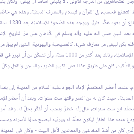
فجّار المتجاهرين من الدّرجة الأولى ـ لا ينبغي أساسًا أن يبقى، ولكان 
التشيّع فحسب، بل القرآن والإسلام والمعارف الدينيّة، وهذه هي خاصّية 
يكن للإسلام أمث
ة بعد النبيّ صلى الله عليه وآله وسلم في الأذهان على مرّ التاريخ الإ
لم يكن ليبقى من معارفه شيءٌ، كالمسيحية واليهودية، اللتين لم يبقَ من م
سالمًا والحديث النبويّ وكلّ هذه الأحكام والمعارف الإسلاميّة، وذلك بعد
وبالتأكيد، كان على طريق هذا العمل الكبير الضرب والسجن والقتل وكلّ هذه
ي المدينة، حيث كان له من العمر وقتها ست سنوات. وبعد أن أُحضر الإما
محمّد ابن ست سنوات، قال إنّه خطرٌ ويجب أن نُفكّر بحلٍّ له. وقد أم
دع عنده هذا الطفل ليكون معلّمًا له ويربّيه ليصبح عدوًّا لأسرته ومنس
الّذي كان من أشدّ المخالفين والمعاندين لأهل البيت - وكان في المدينة ع