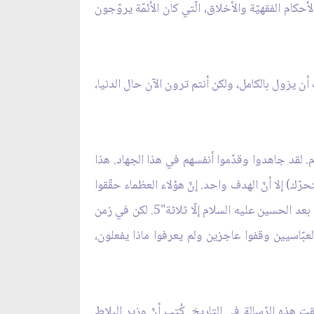
حكام الفقهيّة والأخلاق، الّتي كان الأئمّة يروّجون
 فهل ينبغي أن يبقى منه شيء؟! بل يجب أن يزول بالكامل، ولكن أنتم ترون الآن حال الدنيا،
م. لقد جاهدوا وقدّموا أنفسهم في هذا الجهاد. هذا
ّك) إلا أنّ الهدف واحد. إنّ هؤلاء العظماء حقّقوا
نجاحاً أكبر من الإمام الحسين عليه السلام، الّذي وضع هذا الأساس، لأنّه بعد شهادة الإمام الحسين عليه السلام، "ارتدّ النّاس بعد الحسين عليه السلام إلّا ثلاثة"5. لكن في زمن
العبّاسيين وقفوا عاجزين ولم يعرفوا ماذا يفعلون،
ت هذه الرّسالة في التاريخ. كُتب أنّ وزير البلاط