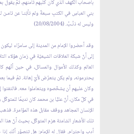
بأصحاب الكهف الّذي كان كلبهم ثامنهم، ثمّ يقول بع
بني العباسِ في الكتبِ سبعةٌ ولم تأتِنـا عن ثامـن لـه
وليس له ذنْـبُ. (20/08/2004)
إلى أنّ شبكة العلاقات الشيعيّة في زمان هؤلاء الثل
العالم وكذلك الأموال والمسائل، في حين أنّهم ك
يحترمونه، ولم يكن يتعرّض لأيّ إهانة. ثمّ فيما بعد
وكان عليهم أن يشخّصوه ويتعاملوا معه. فالتفتوا إ
في كلّ مكان، أنّ عليًّا بن محمد كان نديمًا للمتوكّ
الإنسان المجاهد ووقف مقابل هذه المؤامرة. فذهب ا
تلك الأشعار الشامتة هزم المتوكّل، بحيث أنّ هذا ا
أدبٍ واحترام. فقال له الإمام: هل تتصوّر أنّك إذ