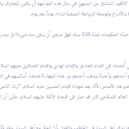
ون كالطّود الشامخ. من البديهيّ في مثل هذه المواجهة أن يكون للمعارف والأ
ة والأتباع وتوسعة الروابط الشيعية تزداد يوماً بعد يوم.
وهذا ما حفظ الشّيعة. فانظروا أنتم إلى مرامٍ تعمل ضدّه الحكومات لمدّة 250 سنة،
تي أُنشدت في الإمام الصادق والإمام الهادي والإمام العسكري عليهم السلا
ع أحدهم، وأحيانًا يذهب أحدهم من هذه الجهة، (اختلفت أساليبهم في التحر
 العالم الإسلامي كان قد صار في قبضة الأئمّة عليهم السلام. حتّى أنّ 
ا بذكر أهل البيت في الخُطب والقول بأنّ الحقّ مع أهل البيت. وقد وُثّق