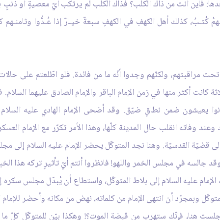
دها: فأين أنت من ذاك الكلب؟ فذاك الكلب لم يرتكب أيّ معصيةٍ أو ذنبٍ ب
مُ كُتـبُ، كذلك أهل الكهفِ في الكهفٍ سبعةٌ خيـارٌ إذا عُـدُّوا وثامنـهم كل
اثة كانت أكثر منها في زمن الإمام الباقر والإمام الصادق عليهما السلام
انوا يعيشون ضمن نطاقٍ ضيّق. وقد أضحى الإمام الهادي عليه السلام في
 وعند وفاته انقلب حال المدينة كلّها، وهذا الأمر تكرّر مع الإمام العسكري
لى قضيّة القدسيّة. وهنا نجد المتوكّل يحضر الإمام عليه السلام إلى مج
ل وقد جالسه في مجلس الخمر واللهو! فانظروا أنتم أيّ تأثيرٍ تركه هذا الخبر
لإمام عليه السلام إلى بلاط المتوكّل، واستطاع أن يُبدّل مجلس سكره إلى
لمتوكّل وبمجرّد أن انتهى الإمام من كلماته، نهض من مكانه وأحضر للإمام 
ا جلست هنا، فإنّك ستهرب من قبضة الموت؟! وهكذا بيّن للمتوكّل كلّ ما