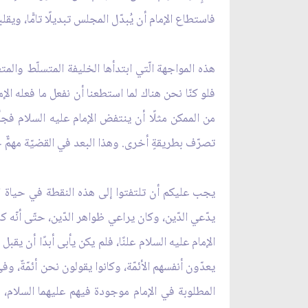
فاستطاع الإمام أن يُبدّل المجلس تبديلًا تامًّا، ويق
هذه المواجهة الّتي ابتدأها الخليفة المتسلّط وال
فلو كنّا نحن هناك لما استطعنا أن نفعل ما فعله ال
من الممكن مثلًا أن ينتفض الإمام عليه السلام فجأة
تصرّف بطريقةٍ أخرى. وهذا البعد في القضيّة مهمٌّ ج
يجب عليكم أن تلتفتوا إلى هذه النقطة في حياة ال
يدّعي الدّين، وكان يراعي ظواهر الدّين، حتّى أنّه
الإمام عليه السلام علنًا، فلم يكن يأبى أبدًا أن يق
يعدّون أنفسهم الأئمّة، وكانوا يقولون نحن أئمّةٌ، وفي 
المطلوبة في الإمام موجودة فيهم عليهما السلام، و