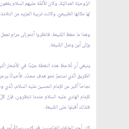
الرّوحيّة العدائيّة، وكان الأئمّة عليهم السلام يقف
لها مكانها الطبيعيّ. وكانت تربية المزيد من التلامذ
وإلى أين وصل الشّيعة.
ينبغي أن نُلاحظ هذه النقطة جيّدًا في الأشعار الّ
الطّريق الّذي استمرّ نحو هدفٍ محدّد. فأحيانًا يرج
الإمام الهادي عليه السلام عندما تنظرون، فإنّ كلّ
فلذلك أقبلوا على الشّيعة.
كان أحد الخلفاء العبّاسيين قد كتب رسالةً أمر فيه