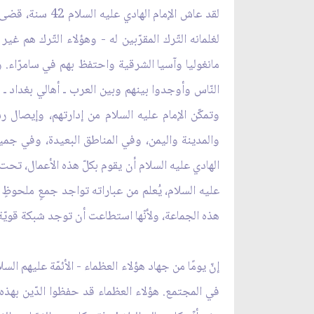
لغلمانه التّرك المقرّبين له - وهؤلاء التّرك هم 
مانغوليا وآسيا الشرقية واحتفظ بهم في سامرّاء. وهؤ
النّاس وأوجدوا بينهم وبين العرب ـ أهالي بغداد ـ 
وتمكّن الإمام عليه السلام من إدارتهم، وإيصال ر
والمدينة واليمن، وفي المناطق البعيدة، وفي جميع
الهادي عليه السلام أن يقوم بكلّ هذه الأعمال، تحت 
عليه السلام، يُعلم من عباراته تواجد جمعٍ ملحوظٍ م
هذه الجماعة، ولأنّها استطاعت أن توجد شبكة قويّة، 
إنّ يومًا من جهاد هؤلاء العظماء - الأئمّة عليهم ا
في المجتمع. هؤلاء العظماء قد حفظوا الدّين بهذه ا