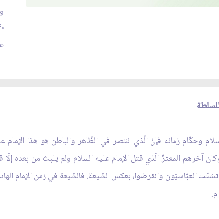
وا
إم
عدد
للسلطة
لام وحكّام زمانه فإنّ الّذي انتصر في الظّاهر والباطن هو هذا الإمام ع
كان آخرهم المعتزّ الّذي قتل الإمام عليه السلام ولم يلبث من بعده إلّا قل
 تشتّت العبّاسيّون وانقرضوا، بعكس الشّيعة. فالشّيعة في زمن الإمام الهاد
م.