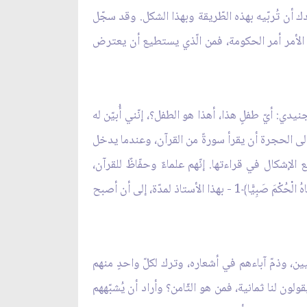
يدك أن تُربّيه بهذه الطّريقة وبهذا الشكل. وقد سجّل
الأمر أمر الحكومة، فمن الّذي يستطيع أن يعترض
دي: أيّ طفلٍ هذا، أهذا هو الطفل؟، إنّني أُبيّن له
 إلى الحجرة أن يقرأ سورةً من القرآن، وعندما يدخل
الإشكال في قراءتها. إنّهم علماءٌ وحفّاظٌ للقرآن،
وعلماء بالتأويل والتفسير، أيّ طفلٍ هذا؟!. وقد استمرّ ارتباط هذا الطّفل ــ الّذي كان في الظّاهر طفلًا، ولكنّه وليّ الله، ﴿وَآتَيْنَاهُ الْحُكْمَ صَبِيًّا﴾1 - بهذا الأستاذ لمدّة، إلى أن أصبح
ين، وذمّ آباءهم في أشعاره، وترك لكلّ واحدٍ منهم
لون لنا ثمانية، فمن هو الثّامن؟ وأراد أن يُشبّههم