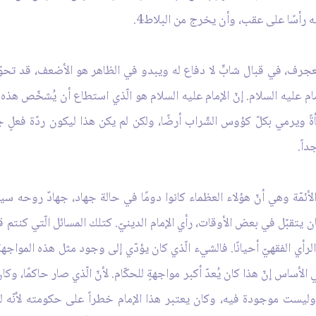
لبه رأسًا على عقب، وأن يخرج من البلاط4.
متعجرف، في قبال شابٍّ لا دفاع له ويبدو في الظاهر هو الأضعف، قد تحو
إمام عليه السلام. إنّ الإمام عليه السلام هو الّذي استطاع أن يُشخّص هذ
ً ويرمي بكلّ كؤوس الشّراب أرضًا، ولكن لم يكن هذا ليكون ردّة فعلٍ جيّ
داً.
أئمّة وهي أنّ هؤلاء العظماء كانوا دومًا في حالة جهاد، جهادٌ روحه س
 كان يتقبّل في بعض الأوقات، رأي الإمام الدينيّ. كتلك المسائل الّتي كن
بل الرأي الفقهيّ أحيانًا. فالشيء الّذي كان يؤدّي إلى وجود مثل هذه المواج
الأساس إنّ هذا كان يُعدّ أكبر مواجهةٍ للحكّام. لأنّ الّذي صار حاكمًا، وكان
ليست موجودة فيه، وكان يعتبر هذا الإمام خطراً على حكومته لأنّه ليس