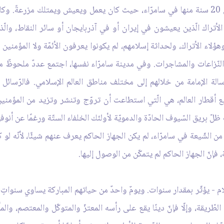
لقد عاش الإمام الهادي عليه السلام 42 سنة، قضى 20 سنة منها في سامرّاء، حيث كان يعمل ويعيش
غير الأتراك الّذين يعيشون في إيران أو في آذربايجان أو سائر النقاط
لاء الأتراك، ولحداثة إسلامهم، لم يكونوا يعرفون الأئمّة ولا المؤمنين 
النّزاعات والمشاجرات. وفي مدينة سامرّاء نفسها، اجتمع عددٌ ملحوظٌ من
سالة الإمامة من خلالهم إلى مختلف مناطق العالم الإسلامي. فالرّسائل
 أقطار العالم، هي الّتي استطاعت أن تروّج وتنشر وتزيد من المؤمنين 
ظلّ بريق السّيوف الحادّة والدمويّة لأولئك الخلفاء الستّة ورغمًا عن أ
ن الشّيعة في سامرّاء، لم يكن الجهاز الحاكم يعرف عنهم شيئًا، لأنّه لو
فإنّ الجهاز الحاكم لم يتمكّن من الوصول إليها.
لسلام - يؤثّر بمقدار سنوات. ويومٌ واحدٌ من حياتهم المباركة يساوي سنواتٍ
لطّريقة، وإلّا فإنّ دينًا يقع على رأسه المعتزّ والمتوكّل والمعتصم، وا