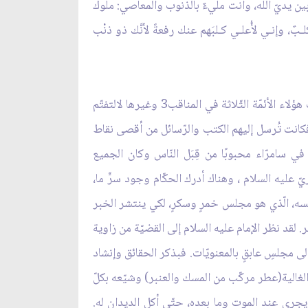
ين يديّ الله، وأنت مليءٌ بالذنوب والمعاصي: ملوك
ـبٌ، وإنـي لأُعلـي كـلبَهم عنك رفعةً لأنَّك ذو ذنْب
وقد أحضروا الإمام من المدينة إلى سامرّاء ليكون تحت مراقبتهم، ولكنّهم وجدوا أنّه ما من فائدة. فلو اطّلعتم على حالات هؤلاء الأئمّة الثّلاثة في المناقب3 وغيرها لالتفتّم
. فكانت تُرسل إليهم الكتب والرّسائل من أقصى نقاط
 سامرّاء محبوبًا من قِبَل النّاس وكان الجميع
ّ عليه السلام ، وهناك أدرك الحكّام وجود سرٍّ ما،
لسه، الّذي هو مجلس خمرٍ وسكرٍ، لكي ينتشر الخبر
. لقد نظر الإمام عليه السلام إلى القضيّة من زاوية
 مجلسٍ عابقٍ بالمعنويّات. فبذكر الحقائق وإنشاد
الغالية(عطر مركّب من المسك والعنبر) وشيّعه بكلّ
 يجري عند الموت وما بعده، حتّى أكل الديدان له.