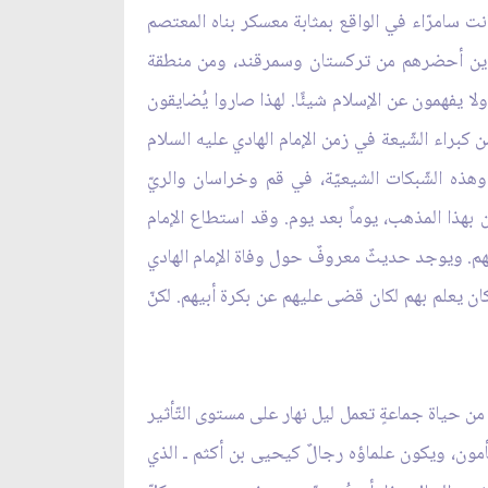
 ويمتلك مزرعةً. وكانت سامرّاء في الواقع بمثابة معسكر بناه المعتصم
، والّذين أحضرهم من تركستان وسمرقند، ومن منطقة
ولا يفهمون عن الإسلام شيئًا. لهذا صاروا يُضايقون
 كبراء الشّيعة في زمن الإمام الهادي عليه السلام
 وهذه الشّبكات الشيعيّة، في قم وخراسان والريّ
بهذا المذهب، يوماً بعد يوم. وقد استطاع الإمام
نوفهم. ويوجد حديثٌ معروفٌ حول وفاة الإمام الهادي
 كان يعلم بهم لكان قضى عليهم عن بكرة أبيهم. لكنّ
 من حياة جماعةٍ تعمل ليل نهار على مستوى التّأثير
لمأمون، ويكون علماؤه رجالٌ كيحيى بن أكثم ـ الذي