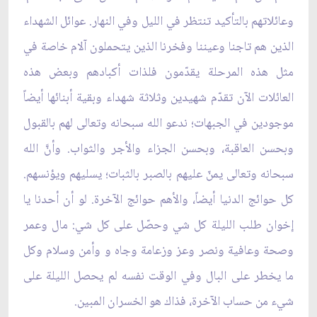
وعائلاتهم بالتأكيد تنتظر في الليل وفي النهار. عوائل الشهداء
الذين هم تاجنا وعيننا وفخرنا الذين يتحملون آلام خاصة في
مثل هذه المرحلة يقدّمون فلذات أكبادهم وبعض هذه
العائلات الآن تقدّم شهيدين وثلاثة شهداء وبقية أبنائها أيضاً
موجودين في الجبهات؛ ندعو الله سبحانه وتعالى لهم بالقبول
وبحسن العاقبة، وبحسن الجزاء والأجر والثواب. وأنَّ الله
سبحانه وتعالى يمنّ عليهم بالصبر بالثبات؛ يسليهم ويؤنسهم.
كل حوائج الدنيا أيضاً، والأهم حوائج الآخرة. لو أن أحدنا يا
إخوان طلب الليلة كل شي وحصّل على كل شي: مال وعمر
وصحة وعافية ونصر وعز وزعامة وجاه و وأمن وسلام وكل
ما يخطر على البال وفي الوقت نفسه لم يحصل الليلة على
شيء من حساب الآخرة، فذاك هو الخسران المبين.