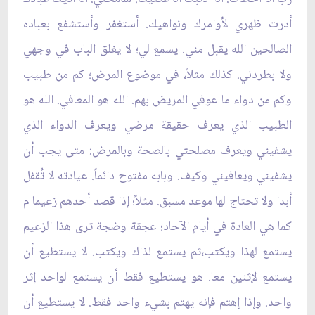
أدرت ظهري لأوامرك ونواهيك. أستغفر وأستشفع بعباده
الصالحين الله يقبل مني. يسمع لي؛ لا يغلق الباب في وجهي
ولا بطردني. كذلك مثلاً، في موضوع المرض؛ كم من طبيب
وكم من دواء ما عوفي المريض بهم. الله هو المعافي. الله هو
الطبيب الذي يعرف حقيقة مرضي ويعرف الدواء الذي
يشفيني ويعرف مصلحتي بالصحة وبالمرض: متى يجب أن
يشفيني ويعافيني وكيف. وبابه مفتوح دائماً. عيادته لا تُقفل
أبدا ولا تحتاج لها موعد مسبق. مثلاً؛ إذا قصد أحدهم زعيما م
كما هي العادة في أيام الآحاد؛ عجقة وضجة ترى هذا الزعيم
يستمع لهذا ويكتب،ثم يستمع لذاك ويكتب. لا يستطيع أن
يستمع لإثنين معا. هو يستطيع فقط أن يستمع لواحد إثر
واحد. وإذا إهتم فإنه يهتم بشيء واحد فقط. لا يستطيع أن