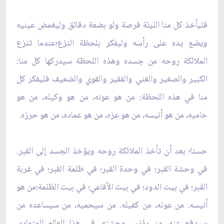
فليأخذ كل منا الليلة فرصة ولو بضعة دقائق وليغمض عينيه
ويضع يده على رأسه وليفكر بلحظة النزع؛عندما تنزع
الملائكة روحه من جسده وهذه اللحظة سيدركها كل منا:
الكبير والصغير والغني والفقير والقوي والضعيف فليفكر كل
منا في هذه اللحظة: من هو عونه، من هو وكيله، من هو
حاميه، من هو أنيسه، من هو عزه، من هو عماده، من هو حرزه.
حسنا؛ بعد أن تأخذ الملائكة روحه ويؤخذ الجسد إلى القبر.
في وحشة القبر؛ في وحدة القبر؛ في ظلمة القبر؛ في غربة
القبر؛ في بيت الدود؛ في بيت الأفاعي؛ في بيت الظلمة؛من هو
أنيسه. من عونه، من كفيله. من سيحميه، من سيساعده من
سيدفع عنه. من يؤنس وحشته، في هذا العالم المتمادي