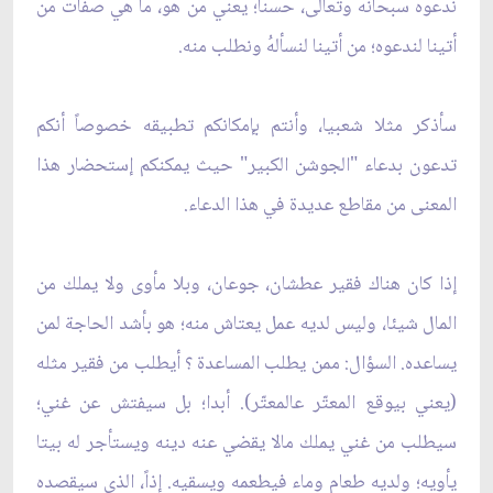
ندعوه سبحانه وتعالى، حسنا؛ يعني من هو، ما هي صفات من
أتينا لندعوه؛ من أتينا لنسألهُ ونطلب منه.
سأذكر مثلا شعبيا، وأنتم بإمكانكم تطبيقه خصوصاً أنكم
تدعون بدعاء "الجوشن الكبير" حيث يمكنكم إستحضار هذا
المعنى من مقاطع عديدة في هذا الدعاء.
إذا كان هناك فقير عطشان، جوعان، وبلا مأوى ولا يملك من
المال شيئا، وليس لديه عمل يعتاش منه؛ هو بأشد الحاجة لمن
يساعده. السؤال: ممن يطلب المساعدة ؟ أيطلب من فقير مثله
(يعني بيوقع المعتّر عالمعتّر). أبدا؛ بل سيفتش عن غني؛
سيطلب من غني يملك مالا يقضي عنه دينه ويستأجر له بيتا
يأويه؛ ولديه طعام وماء فيطعمه ويسقيه. إذاً، الذي سيقصده