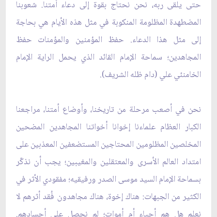
حتى يلقى ربه، نحن نحتاج بقوة إلى دعاء أمتنا. شعوبنا
المضطهدة المظلومة المنكوبة في مثل هذه الأيام هي بحاجة
إلى مثل هذا الدعاء. حفظ المؤمنين والمؤمنات حفظ
المجاهدين؛ سماحة الإمام القائد الذي يحمل الراية الإمام
الخامنئي علي (دام ظله الشريف).
نحن في أصعب مرحلة من تاريخنا، وأوضاع أمتنا، مراجعنا
الكبار العظام علماءنا إخوانا أخواتنا المجاهدين المضحين
المخلصين المظلومين المحتاجين المستضعفين المعذبين على
امتداد العالم الأسرى والمعتقلين والمغيبين؛ يجب أن نذكّر
بسماحة الإمام السيد موسى الصدر ورفيقيه؛ مفقودي الأثر في
الكثير من الجبهات: هناك إخوة، هناك مجاهدون فُقد أثرهم لا
نعلم هل هم أحياء أم أموات؛ لم نحصل على أجسادهم.