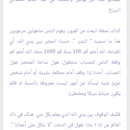
البرزخ.
كذلك لحظة البعث من القبور، يقوم الناس مذهولين مرعوبين
هذا ما نسميه " النشر ". حسنا؛ الحشر بين يدي الله. أي
القيامة؛ الله أعلم كم 100 سنة كم 1000 سنة، الله أعلم كم
وقفة الناس للحساب ستطول. هول ساحة المحشر هول
الحساب. أحدنا إذا وقف أمام محكمة بشرية أو أمام شخص
عزيز عليه ليسأله عن أمور ليست معروفة بالنسبة له فكم
يكون حينئذٍ مربكا ومضطربا.
فكيف الوقوف بين يدي الله الذي يعلم بكل شي. هناك، في ذاك
العالم من لنا ؟ ماذا نقول في الدعاء: "لا نتكل على أعمالنا ".