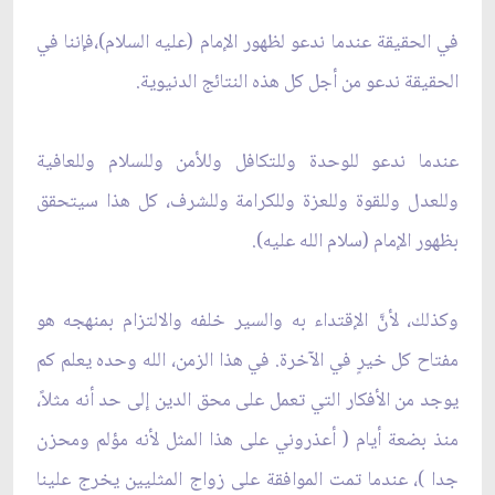
في الحقيقة عندما ندعو لظهور الإمام (عليه السلام)،فإننا في
الحقيقة ندعو من أجل كل هذه النتائج الدنيوية.
عندما ندعو للوحدة وللتكافل وللأمن وللسلام وللعافية
وللعدل وللقوة وللعزة وللكرامة وللشرف، كل هذا سيتحقق
بظهور الإمام (سلام الله عليه).
وكذلك، لأنَّ الإقتداء به والسير خلفه والالتزام بمنهجه هو
مفتاح كل خيرٍ في الآخرة. في هذا الزمن، الله وحده يعلم كم
يوجد من الأفكار التي تعمل على محق الدين إلى حد أنه مثلاً،
منذ بضعة أيام ( أعذروني على هذا المثل لأنه مؤلم ومحزن
جدا )، عندما تمت الموافقة على زواج المثليين يخرج علينا