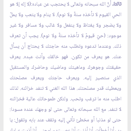
ثالثا،
أنَّ الله سبحانه وتعالى لا يحتجب عن عباده:(لا إله إلا هو
الحي القيوم لا تأخذه سنةٌ ولا نوم). لا ينام ولا يتعب ولا يملّ
ولا يضجر ولا يغتاظ ولا ينفعل ولا غائب ولا مسافر ولا غير
موجود: (حيٌ قيومٌ لا تأخذه سنةٌ ولا نوم). يجب أن تعرف
ذلك. وعندما تدعوه وتطلب منه حاجتك لا يحتاج أن يسأل
عنك. هو يعرف من تكون. فهو خالقك وأنت عبده. يعرف
حقيقتك وجوهرك وماهيتك وماضيك وحاضرك والمستقبل
الذي ستصير إليه. ويعرف حاجتك ويعرف مصلحتك
ويعطيك قدر مصلحتك. هذا الله الغني لا تنفد خزائنه. لذلك
اطلب منه ما ترغب وتحب. ولتكن طموحاتك عالية فخزائنه
لا تنفد. مع الله سبحانه وتعالى حتى لو وجهك عنده مسودا:
حتى لو مذنبا أو مخطئ تأتي إليه وتقف عند بابه وتقول: يا
رب أنا أخطأت. أنا أذنبت أنا عصيت؛ سامحني. أنا أذيت عبادك