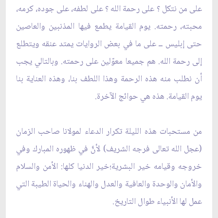
على من نتكل ؟ على رحمة الله ؟ على لطفه، على جوده، كرمه،
محبته، رحمته. يوم القيامة يطمع فيها المذنبين والعاصين
حتى إبليس ــ على ما في بعض الروايات يمتد عنقه ويتطلع
إلى رحمة الله. هم جميعا معوّلين على رحمته. وبالتالي يجب
أن نطلب منه هذه الرحمة وهذا اللطف بنا، وهذه العناية بنا
يوم القيامة. هذه هي حوائج الآخرة.
من مستحبات هذه الليلة تكرار الدعاء لمولانا صاحب الزمان
(عجل الله تعالى فرجه الشريف) لأنَّ في ظهوره المبارك وفي
خروجه وقيامه خير البشرية؛خير الدنيا كلها: الأمن والسلام
والأمان والوحدة والعافية والعدل والهناء والحياة الطيبة التي
عمل لها الأنبياء طوال التاريخ.