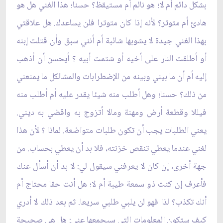
بشكل دائم أم لا؛ هو نائم أم مستيقظ؟ حسنا؛ هذا الغني هل هو
هادئ أم متوتر؟ لأنه إذا كان متوترا فلن يساعدك. هل علاقتي
بهذا الغني جيدة لا يشوبها شائبة أم أنني سبق وأن قتلت إبنه
أو أطلقت النار على أخيه أو شتمت أبيه ؟ أيحسن أن أذهب
إليه أم أن ما بيني وبينه من الإضطرابات والمشالكل ما يمنعني
من ذلك؟ حسنا؛ وهل أطلب منه شيئا يقدر عليه أم أطلب منه
فيللا وقطعة أرض ومهنة ومالا أتزوج به واقضي به ديني.
يعني الطلبات يجب أن تكون طلبات متواضعة. لماذا ؟ لأن هذا
لغني عندما يعطي تنقص خزنته، فلا بد أن يعطي بحساب. من
جهة أخرى، إن كان لا يعرفني سيقول لي: لا بد أن أسأل عنك
فأعرف إن كنت ذو سمعة طيبة أم لا؛ هل أنت حقا محتاج أم
أنك تكذب؟ لذا فهو لن يلبي طلبي سريعا. ثم بعد ذلك لا أدري
كيف ستكون المعلومات التي سيجمعها عني: هل هي صحيحة