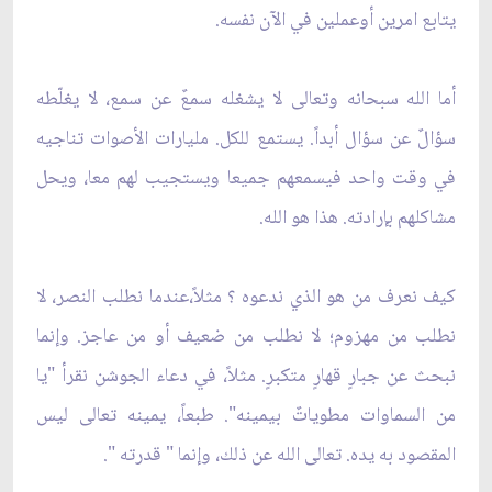
يتابع امرين أوعملين في الآن نفسه.
أما الله سبحانه وتعالى لا يشغله سمعٌ عن سمع، لا يغلّطه
سؤالٌ عن سؤال أبداً. يستمع للكل. مليارات الأصوات تناجيه
في وقت واحد فيسمعهم جميعا ويستجيب لهم معا، ويحل
مشاكلهم بإرادته. هذا هو الله.
كيف نعرف من هو الذي ندعوه ؟ مثلاً،عندما نطلب النصر، لا
نطلب من مهزوم؛ لا نطلب من ضعيف أو من عاجز. وإنما
نبحث عن جبارٍ قهارٍ متكبرٍ. مثلاً، في دعاء الجوشن نقرأ "يا
من السماوات مطوياتٌ بيمينه". طبعاً، يمينه تعالى ليس
المقصود به يده. تعالى الله عن ذلك، وإنما " قدرته ".