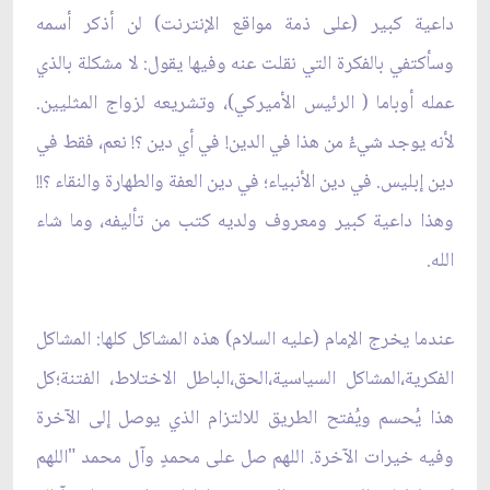
داعية كبير (على ذمة مواقع الإنترنت) لن أذكر أسمه
وسأكتفي بالفكرة التي نقلت عنه وفيها يقول: لا مشكلة بالذي
عمله أوباما ( الرئيس الأميركي)، وتشريعه لزواج المثليين.
لأنه يوجد شيءُ من هذا في الدين! في أي دين ؟! نعم، فقط في
دين إبليس. في دين الأنبياء؛ في دين العفة والطهارة والنقاء ؟!!
وهذا داعية كبير ومعروف ولديه كتب من تأليفه، وما شاء
الله.
عندما يخرج الإمام (عليه السلام) هذه المشاكل كلها: المشاكل
الفكرية،المشاكل السياسية،الحق،الباطل الاختلاط، الفتنة؛كل
هذا يُحسم ويُفتح الطريق للالتزام الذي يوصل إلى الآخرة
وفيه خيرات الآخرة. اللهم صل على محمدٍ وآل محمد "اللهم