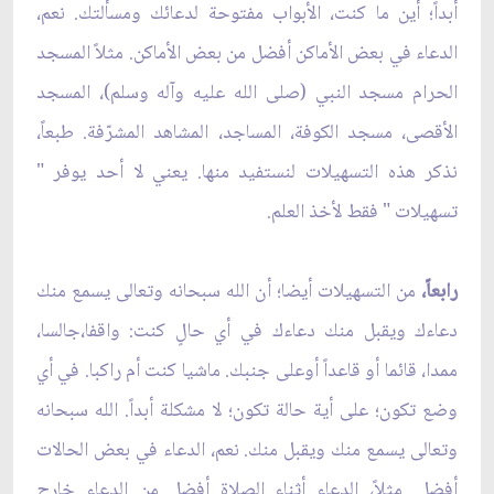
أبداً؛ أين ما كنت، الأبواب مفتوحة لدعائك ومسألتك. نعم،
الدعاء في بعض الأماكن أفضل من بعض الأماكن. مثلاً المسجد
الحرام مسجد النبي (صلى الله عليه وآله وسلم)، المسجد
الأقصى، مسجد الكوفة، المساجد، المشاهد المشرّفة. طبعاً،
نذكر هذه التسهيلات لنستفيد منها. يعني لا أحد يوفر "
تسهيلات " فقط لأخذ العلم.
رابعاً،
من التسهيلات أيضا؛ أن الله سبحانه وتعالى يسمع منك
دعاءك ويقبل منك دعاءك في أي حالٍ كنت: واقفا،جالسا،
ممدا، قائما أو قاعداً أوعلى جنبك. ماشيا كنت أم راكبا. في أي
وضع تكون؛ على أية حالة تكون؛ لا مشكلة أبداً. الله سبحانه
وتعالى يسمع منك ويقبل منك. نعم، الدعاء في بعض الحالات
أفضل. مثلاً، الدعاء أثناء الصلاة أفضل من الدعاء خارج