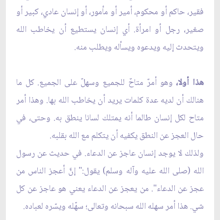
فقير، حاكم أو محكوم، أمير أو مأمور، أو إنسان عادي، كبير أو
صغير، رجل أو امرأة. أي إنسان يستطيع أن يخاطب الله
ويتحدث إليه ويدعوه ويسأله ويطلب منه.
هذا أولا،
وهو أمرٌ متاحٌ للجميع وسهلٌ على الجميع. كل ما
هنالك أن لديه عدة كلمات يريد أن يخاطب الله بها. وهذا أمر
متاح لكل إنسان طالما أنه يمتلك لسانا ينطق به. وحتى، في
حال العجز عن النطق يكفيه أن يتكلم مع الله بقلبه.
ولذلك لا يوجد إنسان عاجز عن الدعاء. في حديث عن رسول
الله (صلى الله عليه وآله وسلم) يقول:" إنَّ أعجز الناس من
عجز عن الدعاء". من يعجز عن الدعاء يعني هو عاجز عن كل
شي. هذا أمر سهله الله سبحانه وتعالى؛ سهّله ويسّره لعباده.