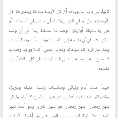
ثانياً،
في باب التسهيلات أنَّ كل الأزمنة متاحة ومفتوحة. كل
الأزمنة: بالليل أو في النهار بإمكانك أن تدعو، في أية ساعة أو
في أية دقيقة. أيا يكن الوقت فلا مشكلة أبداً. في أي وقت
يمكن للإنسان أن يتوجه إلى الله ويدعوه ويسأله ويطلب منه.
وهذا من كرم الله سبحانه وتعالى. يعني، أنه لا يوجد وقت ما
لا يسمع الله سبحانه وتعالى فيه لعباده. في كل وقت أبوابه
مفتّحة.
طبعاً، هناك أيام وليالي ومناسبات زمنية جليلة وعزيزة
وفضيلة، الدعاء فيها أفضل. مثل شهر رمضان؛ كل أيام وليالي
شهر رمضان. شهر رمضان هو شهر القرآن وهو أيضاً شهر
الدعاء مثل ليلة القدر. ليالي القدر هي من أفضل الأوقات