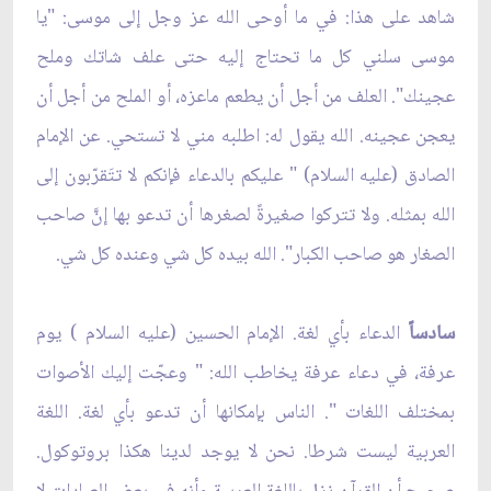
شاهد على هذا: في ما أوحى الله عز وجل إلى موسى: "يا
موسى سلني كل ما تحتاج إليه حتى علف شاتك وملح
عجينك". العلف من أجل أن يطعم ماعزه، أو الملح من أجل أن
يعجن عجينه. الله يقول له: اطلبه مني لا تستحي. عن الإمام
الصادق (عليه السلام) " عليكم بالدعاء فإنكم لا تتَقرّبون إلى
الله بمثله. ولا تتركوا صغيرةً لصغرها أن تدعو بها إنَّ صاحب
الصغار هو صاحب الكبار". الله بيده كل شي وعنده كل شي.
سادساً
الدعاء بأي لغة. الإمام الحسين (عليه السلام ) يوم
عرفة، في دعاء عرفة يخاطب الله: " وعجّت إليك الأصوات
بمختلف اللغات ". الناس بإمكانها أن تدعو بأي لغة. اللغة
العربية ليست شرطا. نحن لا يوجد لدينا هكذا بروتوكول.