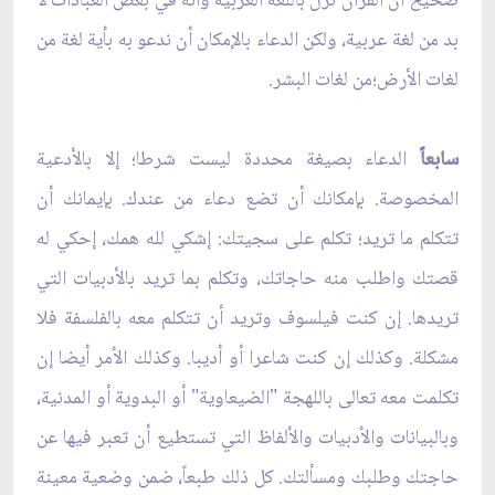
صحيح أن القرآن نزل باللغة العربية وأنه في بعض العبادات لا
بد من لغة عربية، ولكن الدعاء بالإمكان أن ندعو به بأية لغة من
لغات الأرض؛من لغات البشر.
سابعاً
الدعاء بصيغة محددة ليست شرطا؛ إلا بالأدعية
المخصوصة. بإمكانك أن تضع دعاء من عندك. بإيمانك أن
تتكلم ما تريد؛ تكلم على سجيتك: إشكي لله همك، إحكي له
قصتك واطلب منه حاجاتك، وتكلم بما تريد بالأدبيات التي
تريدها. إن كنت فيلسوف وتريد أن تتكلم معه بالفلسفة فلا
مشكلة. وكذلك إن كنت شاعرا أو أديبا. وكذلك الأمر أيضا إن
تكلمت معه تعالى باللهجة "الضيعاوية" أو البدوية أو المدنية،
وبالبيانات والأدبيات والألفاظ التي تستطيع أن تعبر فيها عن
حاجتك وطلبك ومسألتك. كل ذلك طبعاً، ضمن وضعية معينة