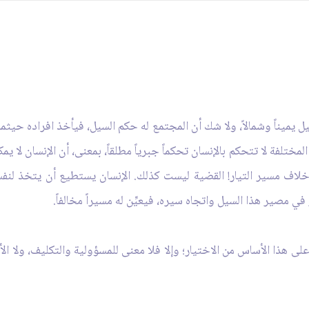
ل يميناً وشمالاً، ولا شك أن المجتمع له حكم السيل، فيأخذ افراده حيثما
ختلفة لا تتحكم بالإنسان تحكماً جبرياً مطلقاً، بمعنى، أن الإنسان لا يم
 خلاف مسير التيار! القضية ليست كذلك. الإنسان يستطيع أن يتخذ لنف
ي مصير هذا السيل واتجاه سيره، فيعيِّن له مسيراً مخالفاً.
لى هذا الأساس من الاختيار؛ وإلا فلا معنى للمسؤولية والتكليف، ولا الأ