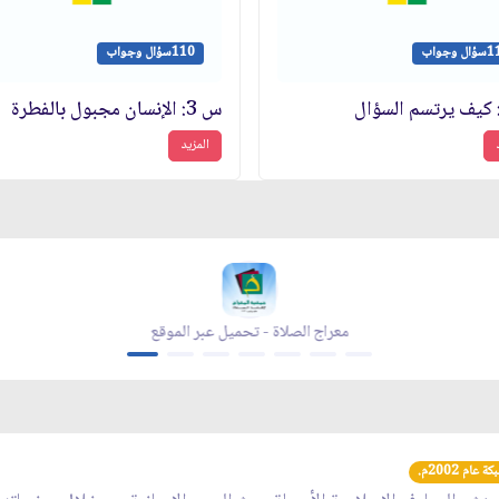
 وجواب
110سؤال وجواب
س 3: الإنسان مجبول بالفطرة
المزيد
معراج الصلاة - تحميل عبر الموقع
عام 2002م.