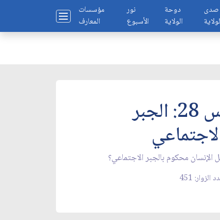
صدى
دوحة
نور
مؤسسات
لولاية
الولاية
الأسبوع
المعارف
س 28: الجبر
لاجتماعي
 الإنسان محكوم بالجبر الاجتماعي؟
د الزوار: 451