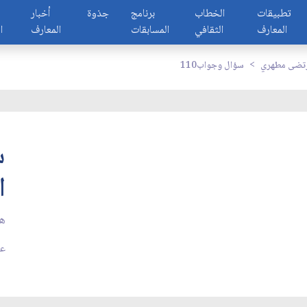
تطبيقات
الخطاب
برنامج
جذوة
أخبار
المعارف
الثقافي
المسابقات
المعارف
ا
رتضى مطهري
110سؤال وجواب
ا
هل
عد