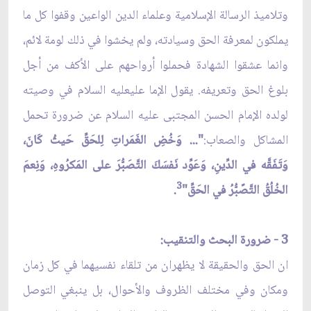
وتلاميذ الرسالة الإسلامية وعلماء الدين الواعين وقفوا كل ما
يملكون لمعرفة الحق وسيادته، ولم يخشوا في ذلك لومة لائم،
وانما عشقوا الشهادة فحملوا أرواحهم على الأكف من أجل
بلوغ الحق وتعريفه. يقول الإما علي‏عليه السلام في وصيته
لولده الإمام الحسن المجتبى عليه السلام عن ضرورة تحمل
المشاكل والصعاب:
"... وَخُضِ الغَمَراتِ لِلحَقّ‏ِ حَيثُ كَانَ،
وَتَفَقَّه في الدِّينِ، وَعَوِّد نَفسَكَ التَّصَبُّرَ على المَكرُوهِ، وَنِعمَ
3
الخُلُقُ التَّصًبُّرُ في الحَقّ‏ِ"
.
3 - ضرورة البحث والتنقيب:
ان الحق والحقيقة لا يظهران من تلقاء نفسيهما في كل زمان
ومكان وفي مختلف الظروف والأحوال، بل ينبغي التوصل