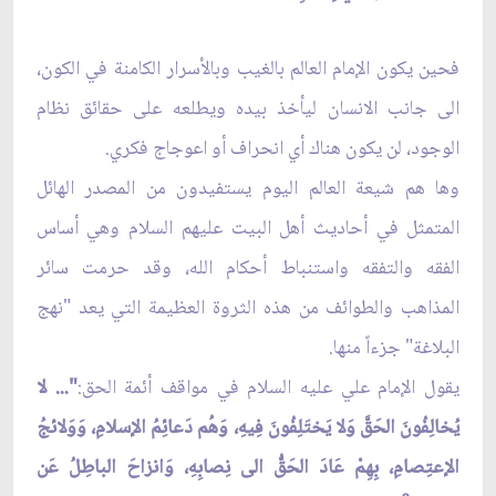
فحين يكون الإمام العالم بالغيب وبالأسرار الكامنة في الكون،
الى جانب الانسان ليأخذ بيده ويطلعه على حقائق نظام
الوجود، لن يكون هناك أي انحراف أو اعوجاج فكري.
وها هم شيعة العالم اليوم يستفيدون من المصدر الهائل
المتمثل في أحاديث أهل البيت عليهم السلام وهي أساس
الفقه والتفقه واستنباط أحكام الله، وقد حرمت سائر
المذاهب والطوائف من هذه الثروة العظيمة التي يعد "نهج
البلاغة" جزءاً منها.
يقول الإمام علي عليه السلام في مواقف أئمة الحق:
"... لا
يُخالِفُونَ الحَقّ‏َ وَلا يَختَلِفُونَ فِيهِ، وَهُم دَعائِمُ الإسلامِ، وَوَلائجُ
الإعتِصامِ، بِهِمْ عَادَ الحَقّ‏ُ الى نِصابِهِ، وَانزاحَ الباطِلُ عَن