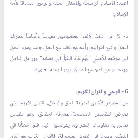
أعمدة الاسلام الراسخة والامثال الحقة والرموز الصادقة لأمة
الإسلام.
د- كل من اتخذ الأئمة المعصومين مقياساً وأساساً لمعرفة
الحق واتبع اقوالهم وأفعالهم فقد بلغ الحق، وهنا يعود الحق
الى موقعه الأصلي "بِهًم عَادَ الحَقّ‏ُ الى نِصابِهِ" ويرحل الباطل
وينحسر عن المجتمع المتنوّر بنور الولاية العلوية.
6 - الوحي والقران الكريم:
من المصادر الأخرى لمعرفة الحق والباطل، القران الكريم الذي
يعرض المقاييس الصحيحة لمعرفة الحقائق، وهو مقياس
تقاس به معلومات البشر وما يتوصلون اليه، فلو أخطأنا في
التفكير وسرنا في الطرق المنحرفة، فالقران الكريم هو الذي