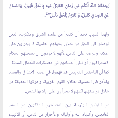
رَحِمَكُمُ اللّهُ أَنَّكُم في زَمانٍ القائِلُ فيه بِالحَقّ‏ِ قَلِيلٌ، وَاللسانُ
2
عَنِ الصِدقِ كَليلٌ، وَاللازِمُ لِلْحَقّ‏ِ ذَلَيلٌ"
.
ولهذا السبب نجد أن كثيراً من علماء الشرق ومفكريه، الذين
توصلوا الى الحق من خلال بحوثهم العلمية، لا يجرأون على
اعلانه وعرضه على الناس، لأنهم لا يودون ان يسجنهم الحكام
الاشتراكيون أو تبلى أجسامهم في معسكرات الأعمال الشاقة.
كما أن الباحثين الغربيين قد فهموا، في عصر الابتذال والفساد
والأمراض النفسية، بطلان القيم الغربية، وادركوا الحقيقة من
خلال دراستهم، لكنهم لا يجرأون على ابلاغها للناس.
من الفوارق الرئيسة بين المصلحين المفكرين من البشر
العاديين، وأنبياء الله وأوليائه والأحرار من الناس، أن الأنبياء