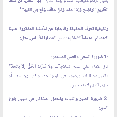
يقول الإمام علي‏عليه السلام بهذا الشأن:
"أيها الناسُ، مَنْ سَلَكَ
1
الطَّريقَ الواضِحَ وَرَدَ الماءَ، وَمَنْ خالَفَ وَقَعَ فِي التِّيهِ"
.
ولكيفية تعرف الحقيقة والاجابة عن الأسئلة المذكورة، علينا
الاهتمام اهتماماً كاملاً بعدد من القضايا الأساس، مثل:
-1 ضرورة السعي والعمل المستمر:
قال الإمام علي عليه السلام:"
... وَلا يُدرَكُ الحَقّ‏ُ إلاّ بالجدِّ"
فكثير من الناس يرغبون في بلوغ الحق، ولكن دون سعي أو
جهد، لكنهم لا ينجحون.
-
2 ضرورة الصبر والثبات وتحمل المشاكل في سبيل بلوغ
الحق: