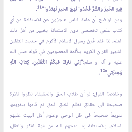
11
فِيهِ الخَيرَ والشَّرَّ فُخُذوا نَهجَ الخيرِ تَهتَدُوا"
.
ومن الواضح أن عامة الناس عاجزون عن الاستفادة من أي
كتاب علمي تخصصي دون الاستعانة بخبير من أهل ذلك
العلم، لذا فقد قَرنَ رسول الإسلام الأكرم في حديث الثقلين
الشهير القران الكريم بالأئمة المعصومين في قوله صلى الله
عليه و آله و سلم:
"إني تاركٌ فيكُمُ الثَّقَلَينِ، كِتابَ اللّهِ
12
وَعِترَتي"
.
وخلاصة القول: لو أن طلاب الحق والحقيقة، نظروا نظرة
صحيحة الى حقائق نظام الخلق الحق ثم قاموا بتقويمها
تقويماً صحيحاً في ظل الوحي وعلوم أهل البيت عليهم
السلام، بالاستعانة بما منحهم الله من قوة الفكر والعقل،