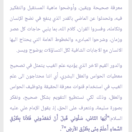
معرفة صحيحة ويقين، وأوضحوا ماهية المستقبل والتفكير
فيه، وتحدثوا عن الماضي بالقدر الذي ينفع في نضج الإنسان
وتكامله، وفسروا القران، كلام الله، بما يلبي حاجات كل عصر
وزمان، وشرحوا المبادى‏ء والخطوط العامة التي يحتاج اليها
الانسان مع الاجابات الشافية لكل التساؤلات بوضوح ويسر.
والدور القيم الاخر الذي يؤديه علم الغيب يتمثل في تصحيح
معطيات الحواس والعقل البشري، أي اننا محتاجون الى علم
الغيب في استخدام قنوات معرفة الحقيقة وتوظيف الحواس
والعقل، وذلك لكي نستطيع التقويم بشكل صحيح، ونفكر
بصورة سليمة، ونتعرف على الحق، إذ يقول الإمام علي عليه
السلام:
"أَيَها النّاسُ، سَلُوني قَبلَ أَنْ تَفقدُونِي فَلأنا بِطُرُقِ
7
السَّماءِ أَعلَمُ مِنّي بِطُرُقِ الأرضِ"
.