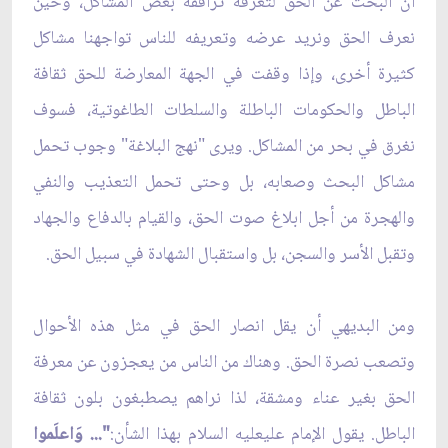
ان البحث عن الحق لتعرفه ترافقه بعض المشاكل، وحين
نعرف الحق ونريد عرضه وتعريفه للناس تواجهنا مشاكل
كثيرة أخرى، وإذا وقفت في الجهة المعارضة للحق ثقافة
الباطل والحكومات الباطلة والسلطات الطاغوتية، فسوف
نغرق في بحر من المشاكل. ويرى "نهج البلاغة" وجوب تحمل
مشاكل البحث وصعابه، بل وحتى تحمل التعذيب والنفي
والهجرة من أجل ابلاغ صوت الحق، والقيام بالدفاع والجهاد
وتقبل الأسر والسجن، بل واستقبال الشهادة في سبيل الحق.
ومن البديهي أن يقل انصار الحق في مثل هذه الأحوال
وتصعب نصرة الحق. وهناك من الناس من يعجزون عن معرفة
الحق بغير عناء ومشقة، لذا نراهم يصطبغون بلون ثقافة
الباطل. يقول الإمام علي‏عليه السلام بهذا الشأن:
"... وَاعلَموا