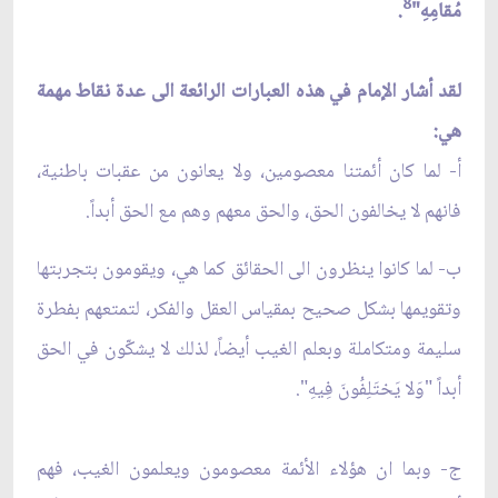
8
مُقامِهِ"
.
لقد أشار الإمام في هذه العبارات الرائعة الى عدة نقاط مهمة
هي:
أ- لما كان أئمتنا معصومين، ولا يعانون من عقبات باطنية،
فانهم لا يخالفون الحق، والحق معهم وهم مع الحق أبداً.
ب- لما كانوا ينظرون الى الحقائق كما هي، ويقومون بتجربتها
وتقويمها بشكل صحيح بمقياس العقل والفكر، لتمتعهم بفطرة
سليمة ومتكاملة وبعلم الغيب أيضاً، لذلك لا يشكّون في الحق
أبداً "وَلا يَختَلِفُونَ فِيهِ".
ج- وبما ان هؤلاء الأئمة معصومون ويعلمون الغيب، فهم