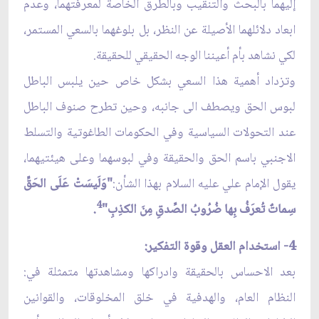
إليهما بالبحث والتنقيب وبالطرق الخاصة لمعرفتهما، وعدم
ابعاد دلائلهما الأصيلة عن النظر، بل بلوغهما بالسعي المستمر،
لكي نشاهد بأم أعيننا الوجه الحقيقي للحقيقة.
وتزداد أهمية هذا السعي بشكل خاص حين يلبس الباطل
لبوس الحق ويصطف الى جانبه، وحين تطرح صنوف الباطل
عند التحولات السياسية وفي الحكومات الطاغوتية والتسلط
الاجنبي باسم الحق والحقيقة وفي لبوسهما وعلى هيئتيهما،
يقول الإمام علي عليه السلام بهذا الشأن:
"وَلَيسَتْ عَلَى الحَقّ‏ِ
4
سِماتٌ تُعرَفُ بِها ضُرُوبُ الصِّدقِ مِنَ الكذِبِ"
.
4- استخدام العقل وقوة التفكير:
بعد الاحساس بالحقيقة وادراكها ومشاهدتها متمثلة في:
النظام العام، والهدفية في خلق المخلوقات، والقوانين