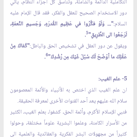
التكاملية الدائمة والشاملة، وتناسق كل أجزاء النظام، يأتي
دور الاستخدام الصحيح للعقل والفكر، فقد قال الإمام عليه
السلام:
"... وَلَوْ فكَّرُوا في عَظِيمِ القُدرَهِ، وَجَسيمِ النِّعمَةِ،
5
لَرَجَعُوا الى الطَّرِيقِ"
.
ويقول عن دور العقل في تشخيص الحق والباطل:
"كَفاكَ مِنْ
6
عَقْلِكَ ما أوْضَحَ لَكَ سُبُلَ غَيّكَ مِن رُشْدِكَ"
.
5-
علم الغيب:
ان علم الغيب الذي اختص به الأنبياء والأئمة المعصومون
سلام الله عليهم يعد أحد القنوات الأخرى لمعرفة الحقيقة.
فنبي الإسلام الأكرم، وأئمة الحق، كشفوا، بعلم الغيب، الكثير
من الأسرار الكامنة، وعلموا البشرية علوماً مختلفة، وحولوا
كثيراً من مجهولات البشر الفكرية والعقائدية والعلمية الى