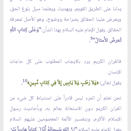
يدلنا على الطريق القويم، ويهدينا، ويعلمنا سبل بلوغ الحق،
ويعرض علينا الحقائق بصراحة ووضوح، وهو الأصل لمعرفة
الحقائق. يقول الإمام عليه السلام بهذا الشأن:
"وَعَلَى كِتابِ اللّهِ
9
تُعرضُ الأَمثالُ"
.
فالقران الكريم يرد بالايجاب المطلوب على كل حاجات
الإنسان.
10
يقول تعالى
:
وَلاَ رَطْبٍ وَلاَ يَابِسٍ إِلاَّ فِي كِتَابٍ مُّبِينٍ
.
﴾
﴿
نحن نعلم أن المرء ليس قادراً على استنباط كل شي‏ء من
القران الكريم دون الاستعانة بعالم به، وبأحاديث رسول
الإسلام الأكرم، وبتفسير الأئمة المعصومين عليهم السلام
يقول الإمام عليه السلام:
"إنّ‏َ الله سُبحانَهُ أَنْزَلَ كِتاباً هادِياً بَيَّنَ