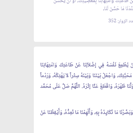
نْ طَاعَتِكَ وَامْتِهَانِنَا بِمَعْصِيَتِكَ، أَوْ أَنْ يَحْسُنَ
ْدَنَا مَا حَسَّنَ لَنَا،
د الزوار: 352
َأَنْ يُطْمِعَ نَفْسَهُ فِي إضْلاَلِنَا عَنْ طَاعَتِكَ وَامْتِهَانِنَا
َحَبَّتِكَ، وَاجْعَلْ بَيْنَنَا وَبَيْنَهُ سِتْراً لاَ يَهْتِكُهُ، وَرَدْماً
ِنَا ظَهْرَهُ، وَاقْطَعْ عَنَّا إثْرَهُ. اللَّهُمَّ صَلِّ عَلَى مُحَمَّد
بَصِّرْنَا مَا نُكَايِدُهُ بِهِ، وَأَلْهِمْنَا مَا نُعِدُّهُ، وَأَيْقِظْنَا عَنْ