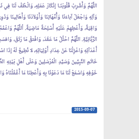
اللَّهُمَّ وَأَشْرِبْ قُلُوبَنَـا إنْكَارَ عَمَلِهِ، وَالْـطُفْ لَنَا فِي 
وَآلِهِ وَاجْعَلْ آباءَنَا وَأُمَّهَاتِنَا وَأَوْلاَدَنَا وَأَهَالِينَا و
وَاقِيَةً، وَأَعْطِهِمْ عَلَيْهِ أَسْلِحَةً مَاضِيَةً. أللَّهُمَّ وَاعْمُمْ
الرَّبَّانِيَّةِ. اللَّهُمَّ احْلُلْ مَا عَقَدَ، وَافْتقْ مَا رَتَقَ، وَافسَخ
أَعْدَآئِهِ وَاعْزِلْنَا عَنْ عِدَادِ أَوْلِيَائِهِ، لا نُطِيعُ لَهُ إذَا اسْ
خَاتَمِ النَّبِيِّينَ وَسَيِّدِ الْمُرْسَلِينَ وَعَلَى أَهْلِ بَيْتِهِ الطّ
خَوْفِهِ وَاسْمَعْ لَنَا مَا دَعَوْنَا بِهِ وَأَعْطِنَا مَا أَغْفَلْنَاهُ 
2015-09-07