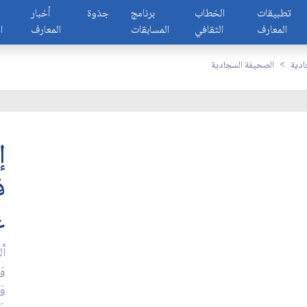
تطبيقات
الخطاب
برنامج
جذوة
أخبار
المعارف
الثقافي
المسابقات
المعارف
ا
ادية
الصحيفة السجادية
إ
ف
ع
أَل
وَك
وَ