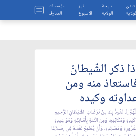
صدى
دوحة
نور
مؤسسات
لولاية
الولاية
الأسبوع
المعارف
ذا ذكر الشّيطانُ
استعاذ منه ومن
داوته وكيده
لَّهُمَّ إنَّا نَعُوذُ بِكَ مِنْ نَزَغَـاتِ الشَّيْطَانِ الرَّجِيمِ
َيْدِهِ وَمَكَائِدِهِ، وَمِنَ الثِّقَةِ بِأَمَـانِيِّهِ وَمَوَاعِيدِهِ
غُرُورِهِ وَمَصَائِدِهِ، وَأَنْ يُطْمِعَ نَفْسَهُ فِي إضْلاَلِنَا