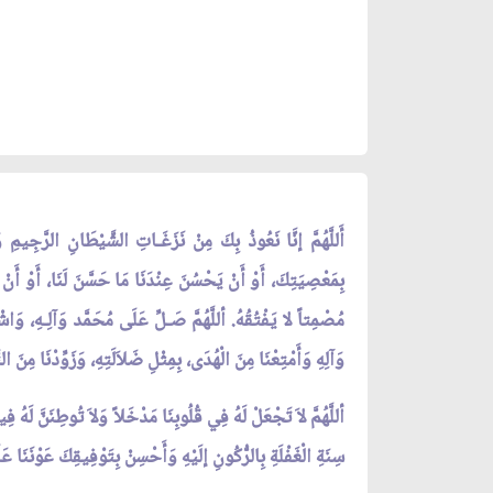
أَللَّهُمَّ إنَّا نَعُوذُ بِكَ مِنْ نَزَغَـاتِ الشَّيْطَانِ الرَّجِيمِ 
بِمَعْصِيَتِكَ، أَوْ أَنْ يَحْسُنَ عِنْدَنَا مَا حَسَّنَ لَنَا، أَوْ أَنْ يَث
مُصْمِتاً لا يَفْتُقُهُ. أللَّهُمَّ صَـلِّ عَلَى مُحَمَّد وَآلِـهِ، وَاشْ
وَآلِهِ وَأَمْتِعْنَا مِنَ الْهُدَى، بِمِثْلِ ضَلاَلَتِهِ، وَزَوِّدْنَا مِ
أللَّهُمَّ لاَ تَجْعَلْ لَهُ فِي قُلُوبِنَا مَدْخَلاً وَلاَ تُوطِنَنَّ لَهُ فِيمَ
سِنَةِ الْغَفْلَةِ بِالرُّكُونِ إلَيْهِ وَأَحْسِنْ بِتَوْفِيقِكَ عَوْنَنَا عَلَ