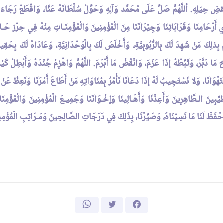
نَقضِ حِيَلِهِ. أللَّهُمَّ صَلِّ عَلَى مُحَمَّد وَآلِهِ وَحَوِّلْ سُلْطَانَهُ عَنَّا، وَاقْطَعْ رَجَاءَهُ
َذَوِي أَرْحَامِنَا وَقَرَابَاتِنَا وَجِيْرَانَنَا مِنَ الْمُؤْمِنِينَ وَالْمُؤْمِنَـاتِ مِنْهُ فِي حِر
 بِذلِكَ مَنْ شَهِدَ لَكَ بِالرُّبُوبِيَّةِ، وَأَخْلَصَ لَكَ بِالْوَحْدَانِيَّةِ، وَعَادَاهُ لَكَ بِحَقِي
 مَا دَبَّرَ، وَثَبِّطْهُ إذَا عَزَمَ، وَانْقُضْ مَا أَبْرَمَ. اللَّهُمَّ وَاهْزِمْ جُنْدَهُ وَأَبْطِلْ كَيْ
تَهْوَانَا، وَلا نَسْتَجِيبُ لَهُ إذَا دَعَانَا نَأْمُرُ بِمُنَاوَاتِهِ مَنْ أَطَاعَ أَمْرَنَا وَنَعِظُ عَنْ مُ
َيِّبِينَ الـطَّاهِرِينَ وَأَعِذْنَا وَأَهَـالِينَا وَإخْـوَانَنَا وَجَمِيـعَ الْمُؤْمِنِينَ وَالْمُؤْمِن
وَاحْفَظْ لَنَا مَا نَسِيْنَاهُ، وَصَيِّرْنَا، بِذَلِكَ فِي دَرَجَاتِ الصَّالِحِينَ وَمَـرَاتِبِ الْمُؤْمِ