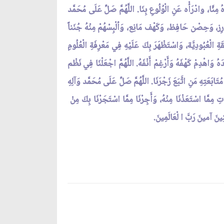
 مِنَّا، وادْرَأْه عَنِ الْوُلُوعِ بِنَا. اللَّهُمَّ صَلِّ عَلَى مُحَمَّد
ْز حَـارِز، وَحِصْن حَافِظ، وَكَهْف مَانِع، وَألْبِسْهُمْ مِنْهُ جُنَناً
قَةِ الْعُبُودِيَّة، وَاسْتَظْهَرَ بِكَ عَلَيْهِ فِي مَعْرِفَةِ الْعُلُومِ
دَهُ وَاهْدِمْ كَهْفَهُ وَأَرْغِمْ أَنْفَهُ. اللَّهُمَّ اجْعَلْنَا فِي نَظْم
تَابَعَتِهِ مَنِ اتَّبَعَ زَجْرَنَا. اللَّهُمَّ صَلِّ عَلَى مُحَمَّد وَآلِهِ
َاتِ مِمَّا اسْتَعَذْنَا مِنْهُ، وَأَجِرْنَا مِمَّا اسْتَجَرْنَا بِكَ مِنْ
نِينَ آمينَ رَبَّ ا لْعَالَمِينَ.