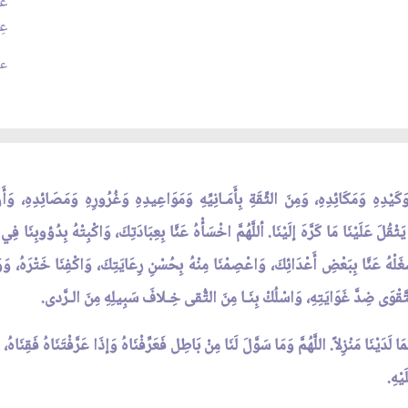
عَ
عِن
عد
وَكَيْدِهِ وَمَكَائِدِهِ، وَمِنَ الثِّقَةِ بِأَمَـانِيِّهِ وَمَوَاعِيدِهِ وَغُرُورِهِ وَمَصَائِدِهِ، و
ْقُلَ عَلَيْنَا مَا كَرَّهَ إلَيْنَا. أللَّهُمَّ اخْسَأْهُ عَنَّا بِعِبَادَتِكَ، وَاكْبِتْهُ بِدُؤوبِنَا فِي م
غَلْهُ عَنَّا بِبَعْضِ أَعْدَائِكَ، وَاعْصِمْنَا مِنْهُ بِحُسْنِ رِعَايَتِكَ، وَاكْفِنَا خَتْرَهُ، وَوَلّ
نَ التَّقْوَى ضِدَّ غَوَايَتِهِ، وَاسْلُكْ بِنَـا مِنَ التُّقى خِـلافَ سَبِيلِهِ مِنَ الـرَّدى.
ا لَدَيْنَا مَنْزِلاً. اللَّهُمَّ وَمَا سَوَّلَ لَنَا مِنْ بَاطِل فَعَرِّفْنَاهُ وَإذَا عَرَّفْتَنَاهُ فَقِنَاهُ، وَ
يْهِ.