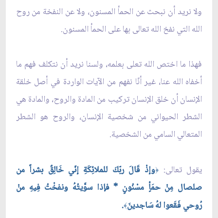
ولا نريد أن نبحث عن الحمأ المسنون، ولا عن النفخة من روح
الله التي نفخ الله تعالى بها على الحمأ المسنون.
فهذا ما اختص الله تعلى بعلمه، ولسنا نريد أن نتكلف فهم ما
أخفاه الله عنا، غير أنّا نفهم من الآيات الواردة في أصل خلقة
الإنسان أن خلق الإنسان تركيب من المادة والروح، والمادة هي
الشطر الحيواني من شخصية الإنسان، والروح هو الشطر
المتعالي السامي من الشخصية.
يقول تعالى:
وإذْ قَالَ ربّكَ للملائِكَةِ إنّي خَالِقٌ بشراً من
﴿
صلصال مِنْ حمَأٍ مسْنُونٍ * فإذا سوَّيتُهُ ونفخْتُ فِيهِ منْ
رُوحي فَقَعوا لهُ سَاجدينَ
.
﴾