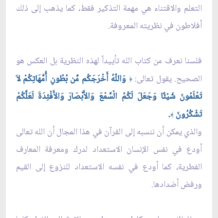
التعلم والاقتناء هي مهمة التذكير فقط، كما يذهب إلى ذلك
أفلاطون في نظريته المعروفة.
فلسنا نعرف من كتاب الله تأييداً لهذه النظرية بل العكس هو
الصحيح. يقول تعالى:
وَاللّهُ أَخْرَجَكُم مِّن بُطُونِ أُمَّهَاتِكُمْ لاَ
﴿
تَعْلَمُونَ شَيْئًا وَجَعَلَ لَكُمُ الْسَّمْعَ وَالأَبْصَارَ وَالأَفْئِدَةَ لَعَلَّكُمْ
تَشْكُرُونَ
.
﴾
والذي يمكن أن ننسبه إلى القرآن في هذا المجال أن الله تعالى
أودع في نفس الإنسان الاستعداد لدرك ومعرفة المعارف
الفطرية، كما أودع في نفسه الاستعداد للنزوع إلى القيم
ورفض أضدادها.