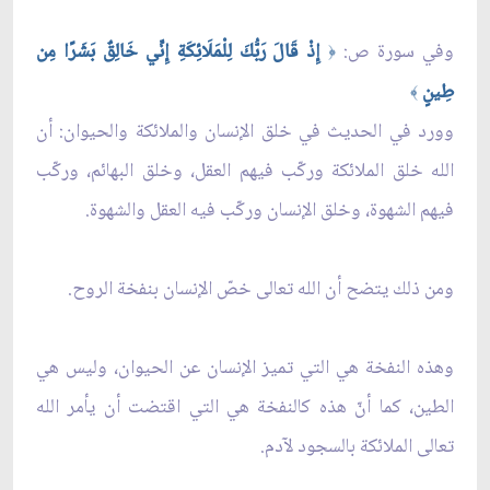
وفي سورة ص:
إِذْ قَالَ رَبُّكَ لِلْمَلَائِكَةِ إِنِّي خَالِقٌ بَشَرًا مِن
﴿
طِينٍ
﴾
وورد في الحديث في خلق الإنسان والملائكة والحيوان: أن
الله خلق الملائكة وركّب فيهم العقل، وخلق البهائم، وركّب
فيهم الشهوة، وخلق الإنسان وركّب فيه العقل والشهوة.
ومن ذلك يتضح أن الله تعالى خصّ الإنسان بنفخة الروح.
وهذه النفخة هي التي تميز الإنسان عن الحيوان، وليس هي
الطين، كما أنّ هذه كالنفخة هي التي اقتضت أن يأمر الله
تعالى الملائكة بالسجود لآدم.