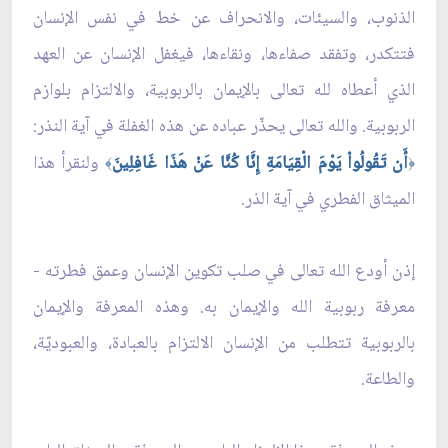
الذنوب، والسيئات، والانحراف عن خط في نفس الإنسان
فتتكدر، وتفقد صفاءها، ونقاءها، فيغفل الإنسان عن العهد
الذي أعطاه لله تعالى بالإيمان بالربوبية، والالتزام بلوازم
الربوبية. والله تعالى يحذّر عباده عن هذه الغفلة في آية النذر:
أَن تَقُولُواْ يَوْمَ الْقِيَامَةِ إِنَّا كُنَّا عَنْ هَذَا غَافِلِينَ
ولنقرأ هذا
﴾
﴿
الميثاق الفطري في آية الذر.
إذن أودع الله تعالى في صلب تكوين الإنسان وعمق فطرته -
معرفة ربوبية الله والإيمان به. وهذه المعرفة والإيمان
بالربوبية تتطلب من الإنسان الالتزام بالعبادة، والعبوديّة،
والطاعة.