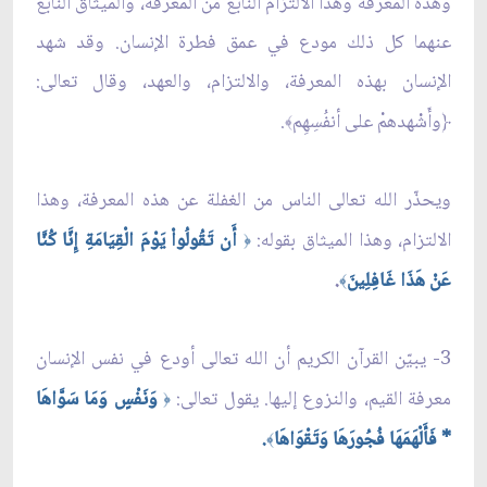
وهذه المعرفة وهذا الالتزام النابع من المعرفة، والميثاق النابع
عنهما كل ذلك مودع في عمق فطرة الإنسان. وقد شهد
الإنسان بهذه المعرفة، والالتزام، والعهد، وقال تعالى:
﴿وأَشْهدهمْ على أنفُسِهِم
.
﴾
ويحذّر الله تعالى الناس من الغفلة عن هذه المعرفة، وهذا
الالتزام، وهذا الميثاق بقوله:
أَن تَقُولُواْ يَوْمَ الْقِيَامَةِ إِنَّا كُنَّا
﴿
عَنْ هَذَا غَافِلِينَ
.
﴾
3- يبيّن القرآن الكريم أن الله تعالى أودع في نفس الإنسان
معرفة القيم، والنزوع إليها. يقول تعالى:
وَنَفْسٍ وَمَا سَوَّاهَا
﴿
* فَأَلْهَمَهَا فُجُورَهَا وَتَقْوَاهَا
.
﴾