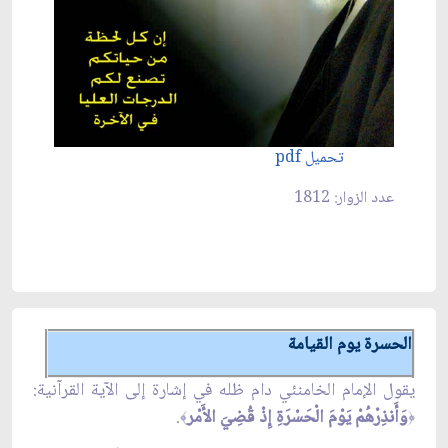
تحميل pdf
عدد الزوار: 1812
الحسرة يوم القيامة
يقول الإمام الخامنئي دام ظله في إشارة إلى الآية القرآنية:
وَأَنذِرْهُمْ يَوْمَ الْحَسْرَةِ إِذْ قُضِيَ الأَمْر
.
﴾
﴿