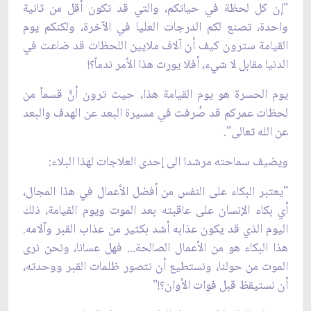
"إن كل لحظة في حياتكم، والتي قد تكون أقل من ثانية
واحدة، تصنع لكم الدرجات العليا في الآخرة، ولكنكم يوم
القيامة سترون كيف أن آلاف ملايين اللحظات قد ضاعت في
الدنيا مقابل لا شيء، أفلا يورث هذا الأمر ندماً؟!
يوم الحسرة هو يوم القيامة هذا، حيث ترون أنَّ قسماً من
لحظات عمركم قد صُرفت في مسيرة البعد عن الهدف والبعد
عن الله تعالى".
ويضيف سماحته مرشدا الى إحدى العلاجات لهذا البلاء:
"يعتبر البكاء على النفس من أفضل الأعمال في هذا المجال،
أي بكاء الإنسان على عاقبته بعد الموت ويوم القيامة، ذلك
اليوم الذي قد يكون عذابه أشد بكثير من عذاب القبر وآلامه.
هذا البكاء هو من الأعمال الصالحة... فهل عسانا، ونحن نرى
الموت من حولنا، ونستطيع أن نتصور ظلمات القبر ووحدته،
أن نستيقظ قبل فوات الأوان؟!"