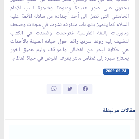
يحتوي على صور عديدة ومنوعة وشجرة نسب الإمام
الخامنئي التي تصل الى أحد أجداده من سلالة الأئمة عليه
السلام كما يتميز بشهادات متفرقة نشرت في مجلات وصحف
ودوريات باللغة الفارسية فترجمت وضمنت في الكتاب
لتضيف إليه رونقا سرديا رائعا حول حياته المليئة بالأحداث
هي حكاية لبحر من الفضائل والمواقف وليم عميق الغور
يحتاج سبره إلى غطاس ماهر يعرف الغوص في حياة العظام.
2009-09-24
مقالات مرتبطة