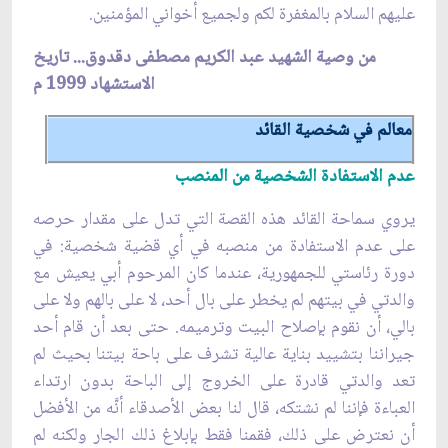
عليهم السلام بالمغفرة لكم ولجميع أخواني المؤمنين.
من وصية الشهيد عبد الكريم مصطفى دقدوق... تاريخ
الاستشهاد 1999 م
معالم في شخصية القائد
عدم الاستفادة الشخصية من المنصب
يروي سماحة القائد هذه القصة التي تدل على مقدار حرصه
على عدم الاستفادة من منصبه في أي قضية شخصية: في
دورة رئاستي للجمهورية، عندما كان المرحوم أبي يعيش مع
والدتي في بيتهم لم يخطر على بال أحد، لا على بالهم ولا على
بالي، أن نقوم بإصلاح البيت وترميمه. حتى بعد أن قام أحد
جيراننا بتشييد بناية عالية تشرف على باحة بيتنا بحيث لم
تعد والدتي قادرة على الخروج إلى الباحة بدون ارتداء
العباءة فإننا لم نشتكه، قال لنا بعض الأصدقاء أنَّه من الأفضل
أن نعترض على ذلك، فقمنا فقط بإبلاغ ذلك الجار ولكنه لم