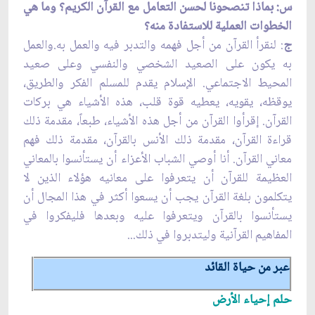
س: بماذا تنصحونا لحسن التعامل مع القرآن الكريم؟ وما هي
الخطوات العملية للاستفادة منه؟
ج
: لنقرأ القرآن من أجل فهمه والتدبر فيه والعمل به.والعمل
به يكون على الصعيد الشخصي والنفسي وعلى صعيد
المحيط الاجتماعي. الإسلام يقدم للمسلم الفكر والطريق،
يوقظه، يقويه، يعطيه قوة قلب، هذه الأشياء هي بركات
القرآن. إقرأوا القرآن من أجل هذه الأشياء، طبعاً، مقدمة ذلك
قراءة القرآن، مقدمة ذلك الأنس بالقرآن، مقدمة ذلك فهم
معاني القرآن. أنا أوصي الشباب الأعزاء أن يستأنسوا بالمعاني
العظيمة للقرآن أن يتعرفوا على معانيه هؤلاء الذين لا
يتكلمون بلغة القرآن يجب أن يسعوا أكثر في هذا المجال أن
يستأنسوا بالقرآن ويتعرفوا عليه وبعدها فليفكروا في
المفاهيم القرآنية وليتدبروا في ذلك...
عبر من حياة القائد
حلم إحياء الأرض