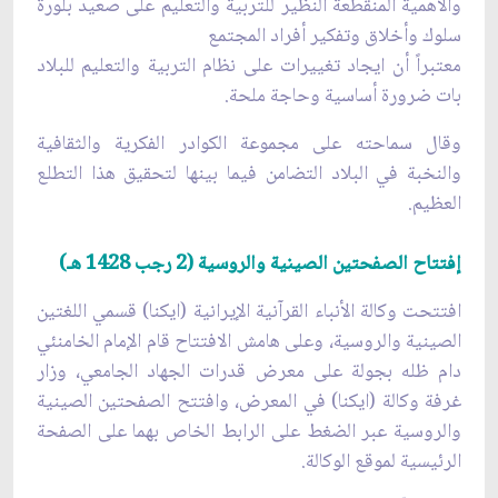
والأهمية المنقطعة النظير للتربية والتعليم على صعيد بلورة
سلوك وأخلاق وتفكير أفراد المجتمع
معتبراً أن ايجاد تغييرات على نظام التربية والتعليم للبلاد
بات ضرورة أساسية وحاجة ملحة.
وقال سماحته على مجموعة الكوادر الفكرية والثقافية
والنخبة في البلاد التضامن فيما بينها لتحقيق هذا التطلع
العظيم.
إفتتاح الصفحتين الصينية والروسية (2 رجب 1428 هـ)
افتتحت وكالة الأنباء القرآنية الإيرانية (ايكنا) قسمي اللغتين
الصينية والروسية، وعلى هامش الافتتاح قام الإمام الخامنئي
دام ظله بجولة على معرض قدرات الجهاد الجامعي، وزار
غرفة وكالة (ايكنا) في المعرض، وافتتح الصفحتين الصينية
والروسية عبر الضغط على الرابط الخاص بهما على الصفحة
الرئيسية لموقع الوكالة.