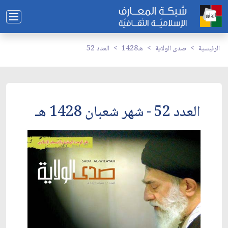
الرئيسية
صدى الولاية
1428هـ
العدد 52
العدد 52 - شهر شعبان 1428 هـ