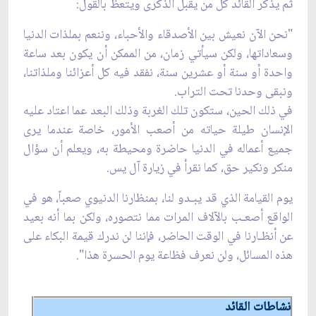
ثم يذكر القائد كل من يقبل الذكرى ويتعظ بالقول:
"نحن الآن نعيش بين الأصدقاء والأحباء، وننعم بملذات الدنيا
وسعاداتها، ولكن سيأتي زمان، من الممكن أن يكون بعد ساعة
واحدة أو سنة أو عشرين سنة، نفقد فيه كل أعزائنا وملذاتنا،
ونبقى وحدنا تحت التراب.
في ذلك الحين، ستكون تلك الغربة وذلك البعد عما اعتاد عليه
الإنسان طيلة حياته من أصعب الأمور، خاصة عندما يرى
جميع أعماله في الدنيا حاضرة ومحيطة به، ويعلم أن سؤال
منكر ونكير حق، كما نقرأ في زيارة آل يس.
يوم القيامة الذي قد يبـدو لنا، بمنظارنا الدنيوي صعباً، هو في
الواقع أصعـب بالآلاف المرات مما نتصوره، ولكن بما أنه بعيد
عن أنظـارنا في الوقت الحاضر، فإننا لن ندرك قيمة البكاء على
هذه المسائل، ولن نعرف فظاعة يوم الحسرة هذا".
نشاطات القائد