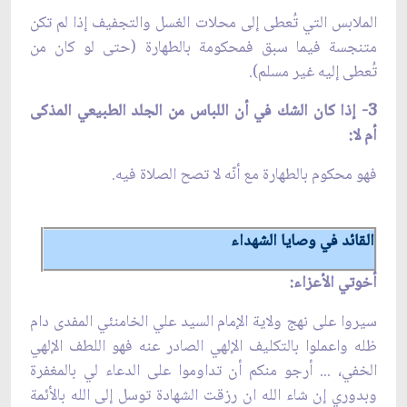
الملابس التي تُعطى إلى‏ محلات الغسل والتجفيف إذا لم تكن
متنجسة فيما سبق فمحكومة بالطهارة (حتى لو كان من
تُعطى‏ إليه غير مسلم).
3- إذا كان الشك في أن اللباس من الجلد الطبيعي المذكى
أم لا:
فهو محكوم بالطهارة مع أنّه لا تصح الصلاة فيه.
القائد في وصايا الشهداء
أخوتي الأعزاء:
سيروا على نهج ولاية الإمام السيد علي الخامنئي المفدى دام
ظله واعملوا بالتكليف الإلهي الصادر عنه فهو اللطف الإلهي
الخفي، ... أرجو منكم أن تداوموا على الدعاء لي بالمغفرة
وبدوري إن شاء الله ان رزقت الشهادة توسل إلى الله بالأئمة