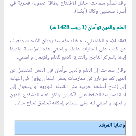
وقد تسلّم سماحته خلال الافتتاح بطاقة عضوية فخرية في
أسرة صحفيي وكالة (أيكنا).
العلم والدين توأمان (1 رجب 1428 هـ)
تفقد الإمام الخامنئي دام ظله مؤسسة رويان للأبحاث وتعرف
عن كثب على انجازات علماء وباحثي هذه المؤسسة واصفاً
إياها بالمركز الناجح والنتاج اللامع للعلم والإيمان والسعي.
وقال سماحته إن العلم والدين توأمان فإن العمل المنفصل عن
الدين كما هو بارز في ممارسات بعض البلدان يؤول في النهاية
إلى إنتاج أسلحة حربية مثل القنبلة النووية أو يتحول إلى
أداة لممارسة الضغط على الآخرين، ولكن العلم المشفوع بالدين
والجهد والسعي لله وفي سبيله، بإمكانه تحقيق نجاح خالد.
وصايا المرشد