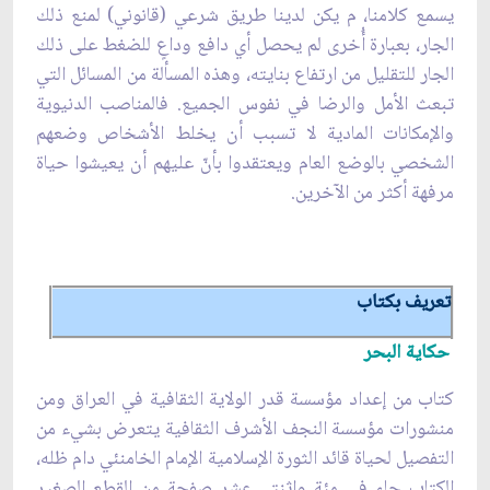
يسمع كلامنا، م يكن لدينا طريق شرعي (قانوني) لمنع ذلك
الجار، بعبارة أُخرى لم يحصل أي دافع وداعٍ للضغط على ذلك
الجار للتقليل من ارتفاع بنايته، وهذه المسألة من المسائل التي
تبعث الأمل والرضا في نفوس الجميع. فالمناصب الدنيوية
والإمكانات المادية لا تسبب أن يخلط الأشخاص وضعهم
الشخصي بالوضع العام ويعتقدوا بأنّ عليهم أن يعيشوا حياة
مرفهة أكثر من الآخرين.
تعريف بكتاب
حكاية البحر
كتاب من إعداد مؤسسة قدر الولاية الثقافية في العراق ومن
منشورات مؤسسة النجف الأشرف الثقافية يتعرض بشيء من
التفصيل لحياة قائد الثورة الإسلامية الإمام الخامنئي دام ظله،
الكتاب جاء في مئة واثنتي عشر صفحة من القطع الصغير