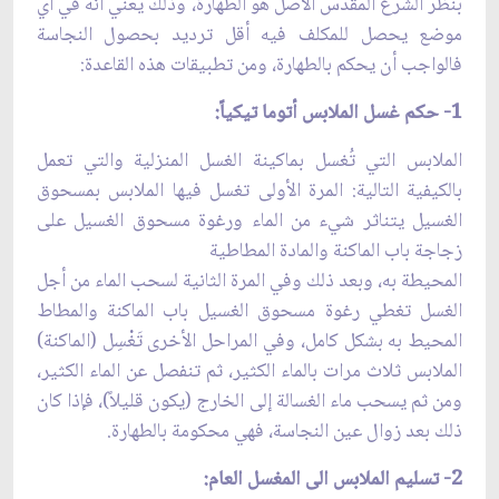
بنظر الشرع المقدس الأصل هو الطهارة، وذلك يعني انّه في أي
موضع يحصل للمكلف فيه أقل ترديد بحصول النجاسة
فالواجب أن يحكم بالطهارة، ومن تطبيقات هذه القاعدة:
1- حكم غسل الملابس أتوما تيكياً:
الملابس التي تُغسل بماكينة الغسل المنزلية والتي تعمل
بالكيفية التالية: المرة الأولى تغسل فيها الملابس بمسحوق
الغسيل يتناثر شي‏ء من الماء ورغوة مسحوق الغسيل على‏
زجاجة باب الماكنة والمادة المطاطية
المحيطة به، وبعد ذلك وفي المرة الثانية لسحب الماء من أجل
الغسل تغطي رغوة مسحوق الغسيل باب الماكنة والمطاط
المحيط به بشكل كامل، وفي المراحل الأخرى‏ تَغْسِل (الماكنة)
الملابس ثلاث مرات بالماء الكثير، ثم تنفصل عن الماء الكثير،
ومن ثم يسحب ماء الغسالة إلى‏ الخارج (يكون قليلاً)، فإذا كان
ذلك بعد زوال عين النجاسة، فهي محكومة بالطهارة.
2- تسليم الملابس الى المغسل العام: