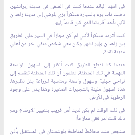
في العهد البائد عندما كنت في المنفى في مدينة إيرانشهر،
ذهبت ذات يوم بالسيارة متنكراً بزي بلوشي إلى مدينة زاهدان
لآتي بأحد أقربائنا الذي كان قادماً إليها.
كنت أتردد متنكراً لأنني لم أكن مجازاً في السير على الطريق
بين زاهدان وإيرانشهر وكان معي شخص منفي آخر من أهالي
مدينة نقدة.
عندما كنا نقطع الطريق كنت أنظر إلى السهول الواسعة
المهملة في تلك المنطقة. تعلمون أن تلك المنطقة تنقسم إلى
نواحي جبلية وسهول واسعة ومناسبة للزراعة يقل نظيرها.
هذه السهول مليئة بالشجيرات الصغيرة وهذا يدل على وجود
الرطوبة في الأرض.
في ذلك الوقت لم يكن لدينا أمل قريب بتغيير الاوضاع ومع
ذلك قلت لمرافقي ممازحاً:
سنجعل منك محافظاً لمقاطعة بلوشستان في المستقبل بأذن