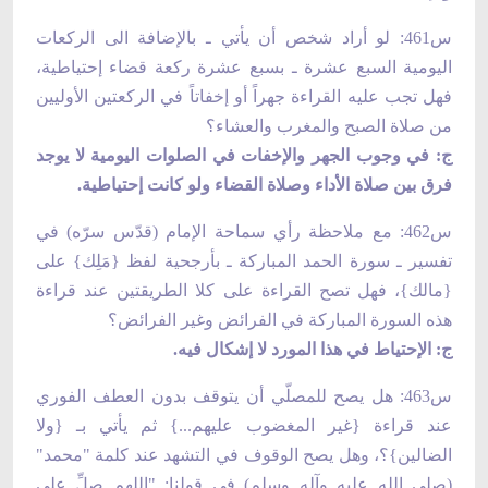
س461: لو أراد شخص أن يأتي ـ بالإضافة الى الركعات
اليومية السبع عشرة ـ بسبع عشرة ركعة قضاء إحتياطية،
فهل تجب عليه القراءة جهراً أو إخفاتاً في الركعتين الأوليين
من صلاة الصبح والمغرب والعشاء؟
ج: في وجوب الجهر والإخفات في الصلوات اليومية لا يوجد
فرق بين صلاة الأداء وصلاة القضاء ولو كانت إحتياطية.
س462: مع ملاحظة رأي سماحة الإمام (قدّس سرّه) في
تفسير ـ سورة الحمد المباركة ـ بأرجحية لفظ {مَلِك} على
{مالك}، فهل تصح القراءة على كلا الطريقتين عند قراءة
هذه السورة المباركة في الفرائض وغير الفرائض؟
ج: الإحتياط في هذا المورد لا إشكال فيه.
س463: هل يصح للمصلّي أن يتوقف بدون العطف الفوري
عند قراءة {غير المغضوب عليهم...} ثم يأتي بـ {ولا
الضالين}؟، وهل يصح الوقوف في التشهد عند كلمة "محمد"
(صلي الله علیه وآله وسلم) في قولنا: "اللهم صلِّ على