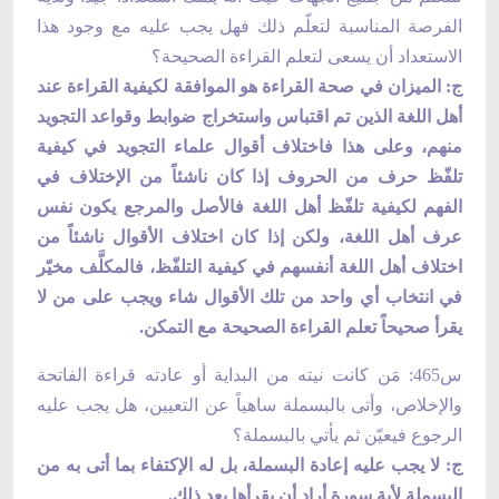
الفرصة المناسبة لتعلّم ذلك فهل يجب عليه مع وجود هذا
الاستعداد أن يسعى لتعلم القراءة الصحيحة؟
ج: الميزان في صحة القراءة هو الموافقة لكيفية القراءة عند
أهل اللغة الذين تم اقتباس واستخراج ضوابط وقواعد التجويد
منهم، وعلى هذا فاختلاف أقوال علماء التجويد في كيفية
تلفّظ حرف من الحروف إذا كان ناشئاً من الإختلاف في
الفهم لكيفية تلفّظ أهل اللغة فالأصل والمرجع يكون نفس
عرف أهل اللغة، ولكن إذا كان اختلاف الأقوال ناشئاً من
اختلاف أهل اللغة أنفسهم في كيفية التلفّظ، فالمكلَّف مخيّر
في انتخاب أي واحد من تلك الأقوال شاء ويجب على من لا
يقرأ صحيحاً تعلم القراءة الصحيحة مع التمكن.
س465: مَن كانت نيته من البداية أو عادته قراءة الفاتحة
والإخلاص، وأتى بالبسملة ساهياً عن التعيين، هل يجب عليه
الرجوع فيعيّن ثم يأتي بالبسملة؟
ج: لا يجب عليه إعادة البسملة، بل له الإكتفاء بما أتى به من
البسملة لأية سورة أراد أن يقرأها بعد ذلك.