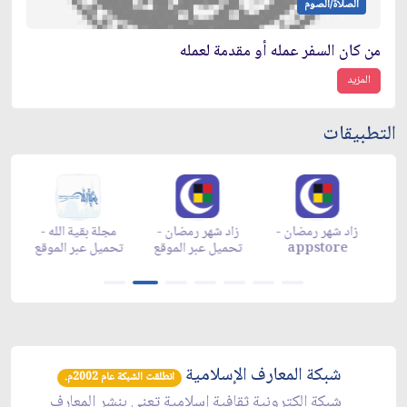
الصلاة/الصوم
من كان السفر عمله أو مقدمة لعمله
المزيد
التطبيقات
زاد شهر رمضان -
زاد شهر رمضان -
زاد شهر رمضان -
م
appgallery
appstore
تحميل عبر الموقع
تح
شبكة المعارف الإسلامية
انطلقت الشبكة عام 2002م.
شبكة الكترونية ثقافية إسلامية تعنى بنشر المعارف