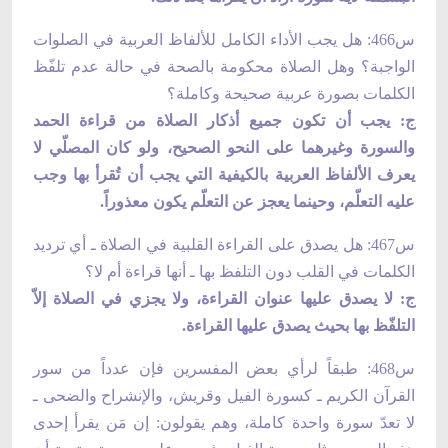
س466: هل يجب الأداء الكامل للألفاظ العربية في الصلوات
الواجبة؟ وهل الصلاة محكومة بالصحة في حالة عدم تلفّظ
الكلمات بصورة عربية صحيحة وكاملة؟
ج: يجب أن تكون جميع أذكار الصلاة من قراءة الحمد
والسورة وغيرهما على النحو الصحيح، ولو كان المصلّي لا
يعرف الألفاظ العربية بالكيفية التي يجب أن تُقرأ بها وجب
عليه التعلّم، وحينما يعجز عن التعلّم يكون معذوراً.
س467: هل يصدق على القراءة القلبية في الصلاة ـ أي ترديد
الكلمات في القلب دون التلفظ بها ـ أنها قراءة أم لا؟
ج: لا يصدق عليها عنوان القراءة، ولا يجزي في الصلاة إلاّ
التلفّظ بها بحيث يصدق عليها القراءة.
س468: طبقاً لرأي بعض المفسرين فإن عدداً من سور
القرآن الكريم ـ كسورة الفيل وقريش، والإنشراح والضحى ـ
لا تعدّ سورة واحدة كاملة، وهم يقولون: إن مَن يقرأ إحدى