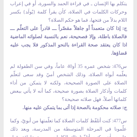
يتكلم بها الإنسان ـ في قراءة الحمد والسورة، أو في إعراب
وحركات الكلمات في الصلاة، كأن يقرأ كلمة {يُولَد} بكسر
اللام بدلاً من فتحها، فما هو حكم الصلاة؟
ج: إذا كان متعمداً أو جاهلاً مقصّراً ـــ قادراً على التعلّم ـــ
فالصلاة باطلة، وإلا فصحيحة، نعم بالنسبة لصلواته الماضية
اذا كان يعتقد صحة القراءة بالنحو المذكور فلا يجب عليه
قضاؤها.
س476: شخص عمره 35 أو40 عاماً، وفي سن الطفولة لم
يعلّمه أبواه الصلاة، وذلك الشخص أميّ وقد سعى لتعلّم
الصلاة على الصورة الصحيحة، ولكنه لا يتمكن من أداء
كلمات وأذكار الصلاة بصورة صحيحة، كما أنه لا يأتي ببعض
كلماتها أصلاً، فهل صلاته صحيحة؟
ج: صلاته محكومة بالصحة إذا أتى بما يتمكن عليه منها.
س477: كنت أتلفّظ كلمات الصلاة كما تعلّمتها من أبويّ، وكما
علّمونا في المرحلة المتوسطة من المدرسة، وبعد ذلك