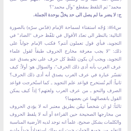
محمد" ثم التلفظ بمقطع "وآل محمد"؟
ج: لا يضر ما لم يصل الى حد يخلّ بوحدة الجملة.
س464: وُجّه استفتاء لسماحة الإمام (قدّس سرّه) بالصورة
التالية: بالنظر الى تعدّد الأقوال في تلفّظ حرف "الضاد" في
التجويد، فبأي قول تعملون أنتم؟ فكتب الإمام جواباً على
ذلك: "لا يجب معرفة مخارج الحروف طبقاً لقول علماء
التجويد، ويجب أن يكون تلفّظ كل حرف على نحو يصدق عند
عرف العرب بأنه أدى ذلك الحرف"، والسؤال هو: أولاً: كيف
تفسّر عبارة في عرف العرب يصدق أنه أدى ذلك الحرف؟
ثانياً: ألم تُستخرج قواعد علم التجويد ـ كما استُخرجت قواعد
الصرف والنحو ـ من عرف العرب ولغتهم؟ إذاً كيف يمكن
القول بانفصالهما عن بعضهما؟
ثالثاً: لو ان شخصاً تيقّن بطريق معتبر انه لا يؤدي الحروف
من مخارجها الصحيحة حين القراءة أو أنه لا يلفظ الحروف
والكلمات بشكل صحيح، علماً انه توجد لديه الأرضية المناسبة
للتعلم من جميع الجهات حيث انه يملك استعداداً جيداً ولديه