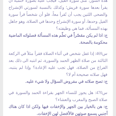
هذه السور، مثل سورة الفيل، فيجب عليه بصورة حتمية أن
يقرأ بعدها سورة قريش؛ وكذلك بالنسبة لسورتي الإنشراح
والضحى اللتين يجب أن تُقرأ معاً، فلو أن شخصاً قرأ سورة
الفيل وحدها، أو سورة الإنشراح وحدها في الصلاة، وهو جاهل
بهذه المسألة، فما هي وظيفته؟
ج: اذا لم يكن مقصّراً في تعلّم هذه المسألة فصلواته الماضية
محكومة بالصحة.
س469: إذا غفل شخص في أثناء الصلاة فقرأ مثلاً في الركعة
الثالثة من صلاة الظهر الحمد والسورة، ثم انتبه الى ذلك بعد
الفراغ من الصلاة، فهل تجب عليه الإعادة؟ وإذا لم ينتبه،
فهل صلاته صحيحة أم لا؟
ج: تصح صلاته في مفروض السؤال ولا شيء عليه.
س470: هل يجوز للنساء الجهر بقراءة الحمد والسورة في
صلاة الصبح والمغرب والعشاء؟
ج: هن بالخيار بين الجهر والإخفات فيها ولكن اذا كان هناك
أجنبي يسمع صوتهن فالأفضل لهن الإخفات.