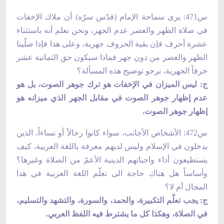
س471: يرى سماحة الإمام (قدّس سرّه) أن ملاك الإخفات
في صلاة الظهر والعصر عدم الجهر، ونحن نعلم أنه باستثناء
عشرة أحرف فإن بقية الحروف جهرية، وعلى هذا فإذا صلّينا
الظهر والعصر من دون جهر فماذا سيكون حق الثمانية عشر
حرفاً الجهرية، نرجو توضيح هذه المسألة؟
ج: ليس الميزان في الإخفات هو ترك جوهر الصوت، بل هو
عدم إظهار جوهر الصوت في مقابل الجهر الذي ميزانه هو
إظهار جوهر الصوت.
س472: الأشخاص الأجانب، سواء كانوا رجالاً أو نساءاً، الذين
يدخلون في الإسلام وليس لديهم معرفة باللغة العربية، كيف
يستطيعون أداء واجباتهم الدينية الأعمّ من الصلاة وغيرها؟
وأساساً هل هناك حاجة الى تعلّم اللغة العربية في هذا
المجال أم لا؟
ج: يجب تعلّم التكبيرة، والحمد، والسورة، والتشهد والتسليم،
في الصلاة، وهكذا كل ما يشترط فيه اللفظ العربي.